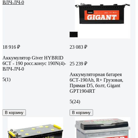
-9%
18 916 ₽
23 083 ₽
Аккумулятор Giver HYBRID
6СТ - 190 росс.конус 190N(4)-
25 239 ₽
ВЛЧ-ЛЧ-0
Аккумуляторная батарея
5
(1)
6СТ-190Ah, R+ Грузовая,
Прямая D5, болт, Gigant
GPT1904RT
5
(24)
В корзину
В корзину