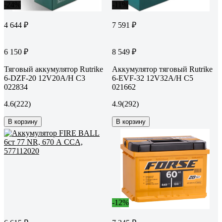
-24%
-11%
4 644 ₽
7 591 ₽
6 150 ₽
8 549 ₽
Тяговый аккумулятор Rutrike
Аккумулятор тяговый Rutrike
6-DZF-20 12V20A/H C3
6-EVF-32 12V32A/H C5
022834
021662
4.6
(222)
4.9
(292)
В корзину
В корзину
-12%