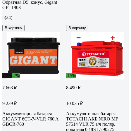
Обратная D5, конус, Gigant
GPT1903
5
(24)
В корзину
В корзину
-17%
-7%
-15%
7 663 ₽
8 490 ₽
9 239 ₽
10 035 ₽
Аккумуляторная батарея
Аккумуляторная батарея
GIGANT 6СТ-74VLR 760 A
TOTACHI АКБ NIRO MF
GBCR-760
57514 VLR 75 а/ч поляр.
обратная 0 (JIS L) 90275