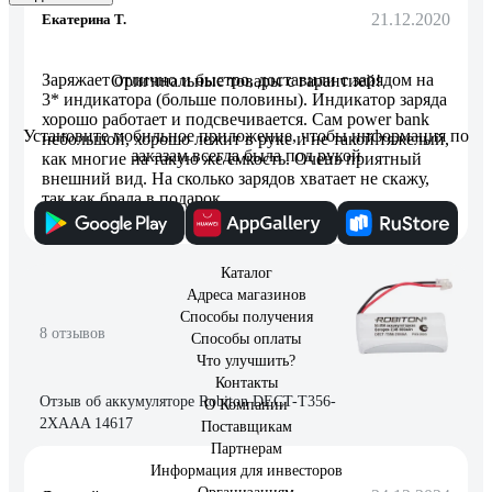
21.12.2020
Екатерина Т.
Заряжает отлично и быстро, доставили с зарядом на
Оригинальные товары с гарантией!
3* индикатора (больше половины). Индикатор заряда
хорошо работает и подсвечивается. Сам power bank
Установите мобильное приложение, чтобы информация по
небольшой, хорошо лежит в руке и не такой тяжелый,
заказам всегда была под рукой
как многие на такую же ёмкость. Очень приятный
внешний вид. На сколько зарядов хватает не скажу,
так как брала в подарок.
Каталог
Адреса магазинов
Способы получения
8 отзывов
Способы оплаты
Что улучшить?
Контакты
Отзыв об аккумуляторе Robiton DECT-T356-
О Компании
2XAAA 14617
Поставщикам
Партнерам
Информация для инвесторов