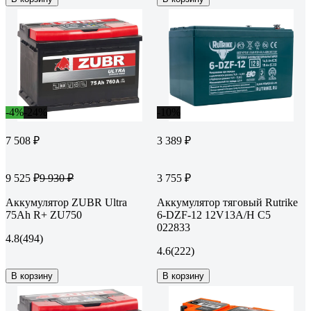
-4%
-24%
-10%
7 508 ₽
3 389 ₽
9 525 ₽
3 755 ₽
9 930 ₽
Аккумулятор ZUBR Ultra
Аккумулятор тяговый Rutrike
75Ah R+ ZU750
6-DZF-12 12V13A/H C5
022833
4.8
(494)
4.6
(222)
В корзину
В корзину