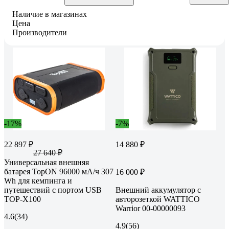
Наличие в магазинах
Цена
Производители
-17%
-7%
22 897 ₽
14 880 ₽
27 640 ₽
Универсальная внешняя
батарея TopON 96000 мА/ч 307
16 000 ₽
Wh для кемпинга и
путешествий с портом USB
Внешний аккумулятор с
TOP-X100
авторозеткой WATTICO
Warrior 00-00000093
4.6
(34)
4.9
(56)