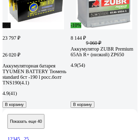
-9%
-10%
23 797 ₽
8 144 ₽
9 060 ₽
Аккумулятор ZUBR Premium
65Ah R+ (низкий) ZP650
26 020 ₽
4.9
(54)
Аккумуляторная батарея
TYUMEN BATTERY Тюмень
standard 6ст -190 l росс.болт
TNS190(4.1)
4.9
(41)
В корзину
В корзину
Показать еще 40
1
2
3
4
5
...
25