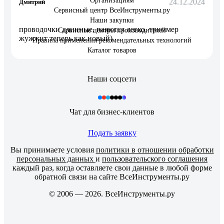
Организациям
24.12.2024
Дмитрий
Сервисный центр ВсеИнструменты.ру
Наши закупки
проводочки длинные, паяются легко. триммер
Сервисные центры производителей
жужжит теперь как новый)
Правила применения рекомендательных технологий
Каталог товаров
Наши соцсети
Чат для бизнес-клиентов
Подать заявку
Вы принимаете условия
политики в отношении обработки
персональных данных
и
пользовательского соглашения
каждый раз, когда оставляете свои данные в любой форме
обратной связи на сайте ВсеИнструменты.ру
© 2006 — 2026. ВсеИнструменты.ру