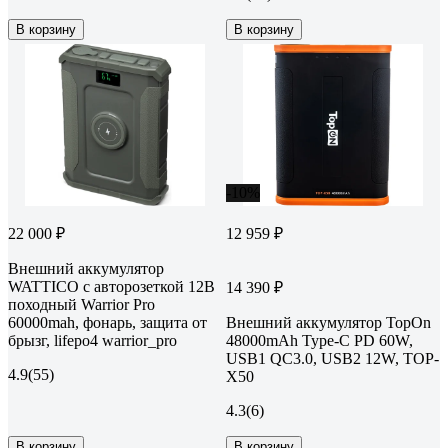
В корзину
В корзину
-10%
22 000 ₽
12 959 ₽
Внешний аккумулятор
WATTICO с авторозеткой 12В
14 390 ₽
походный Warrior Pro
60000mah, фонарь, защита от
Внешний аккумулятор TopOn
брызг, lifepo4 warrior_pro
48000mAh Type-C PD 60W,
USB1 QC3.0, USB2 12W, TOP-
4.9
(55)
X50
4.3
(6)
В корзину
В корзину