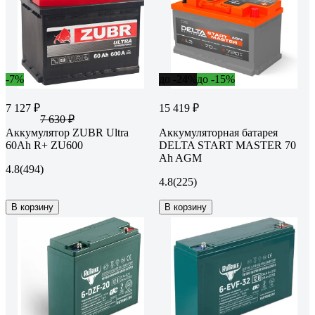
-7%
до -24%
до -15%
7 127 ₽
15 419 ₽
7 630 ₽
Аккумулятор ZUBR Ultra
Аккумуляторная батарея
60Ah R+ ZU600
DELTA START MASTER 70
Ah AGM
4.8
(494)
4.8
(225)
В корзину
В корзину