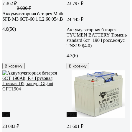
7 362 ₽
23 797 ₽
9 930 ₽
Аккумуляторная батарея Mutlu
SFB M3 6СТ-60.1 L2.60.054.B
24 445 ₽
4.6
(50)
Аккумуляторная батарея
TYUMEN BATTERY Тюмень
standard 6ст -190 l росс.конус
TNS190(4.0)
4.3
(6)
В корзину
В корзину
-9%
-25%
23 083 ₽
21 601 ₽