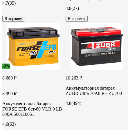
4.7
(35)
4.8
(27)
В корзину
В корзину
-3%
8 689 ₽
10 263 ₽
Аккумуляторная батарея
ZUBR Ultra 70Ah R+ ZU700
8 999 ₽
4.8
(494)
Аккумуляторная батарея
FORSE EFB 6ст-60 VLR 0 LB
640A 560110051
4.6
(63)