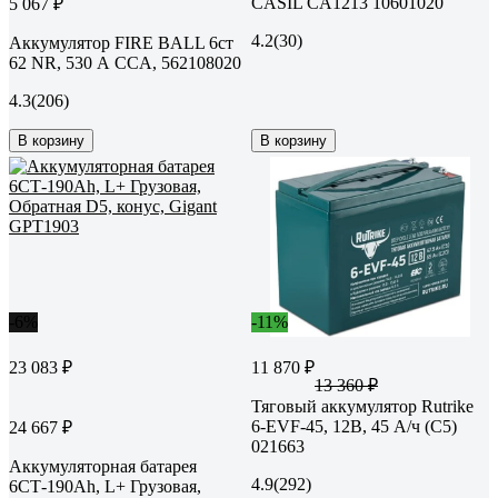
CASIL CA1213 10601020
5 067 ₽
4.2
(30)
Аккумулятор FIRE BALL 6ст
62 NR, 530 А CCA, 562108020
4.3
(206)
В корзину
В корзину
-6%
-11%
23 083 ₽
11 870 ₽
13 360 ₽
Тяговый аккумулятор Rutrike
6-EVF-45, 12В, 45 А/ч (C5)
24 667 ₽
021663
Аккумуляторная батарея
4.9
(292)
6СТ-190Ah, L+ Грузовая,