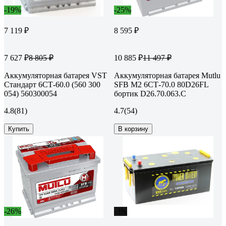
-19%
-25%
7 119 ₽
8 595 ₽
7 627 ₽
10 885 ₽
8 805 ₽
11 497 ₽
Аккумуляторная батарея VST
Аккумуляторная батарея Mutlu
Стандарт 6СТ-60.0 (560 300
SFB M2 6СТ-70.0 80D26FL
054) 560300054
бортик D26.70.063.С
4.8
(81)
4.7
(54)
Купить
В корзину
-26%
-3%