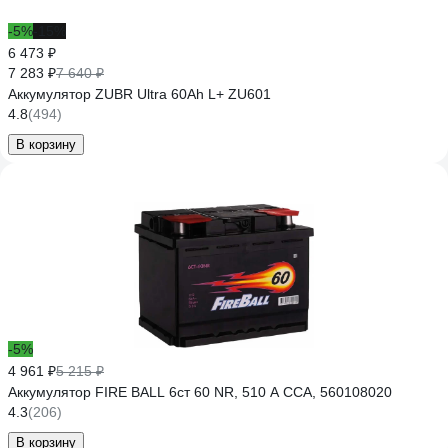
-5%
-15%
6 473 ₽
7 283 ₽
7 640 ₽
Аккумулятор ZUBR Ultra 60Ah L+ ZU601
4.8
(494)
В корзину
-5%
4 961 ₽
5 215 ₽
Аккумулятор FIRE BALL 6ст 60 NR, 510 А CCA, 560108020
4.3
(206)
В корзину