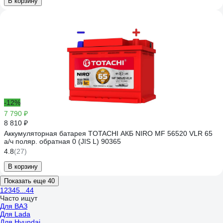
В корзину
-12%
7 790 ₽
8 810 ₽
Аккумуляторная батарея TOTACHI АКБ NIRO MF 56520 VLR 65
а/ч поляр. обратная 0 (JIS L) 90365
4.8
(27)
В корзину
Показать еще 40
1
2
3
4
5
...
44
Часто ищут
Для ВАЗ
Для Lada
Для Hyundai