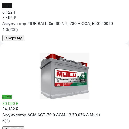
-14%
6 422 ₽
7 494 ₽
Аккумулятор FIRE BALL 6ст 90 NR, 780 А CCA, 590120020
4.3
(206)
В корзину
-17%
20 080 ₽
24 132 ₽
Аккумулятор AGM 6СТ-70.0 AGM.L3.70.076.A Mutlu
5
(7)