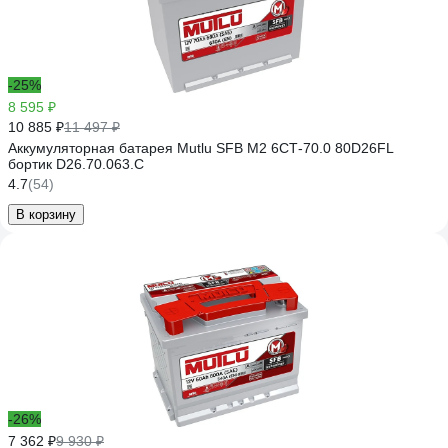
-25%
8 595 ₽
10 885 ₽
11 497 ₽
Аккумуляторная батарея Mutlu SFB M2 6СТ-70.0 80D26FL
бортик D26.70.063.С
4.7
(54)
В корзину
-26%
7 362 ₽
9 930 ₽