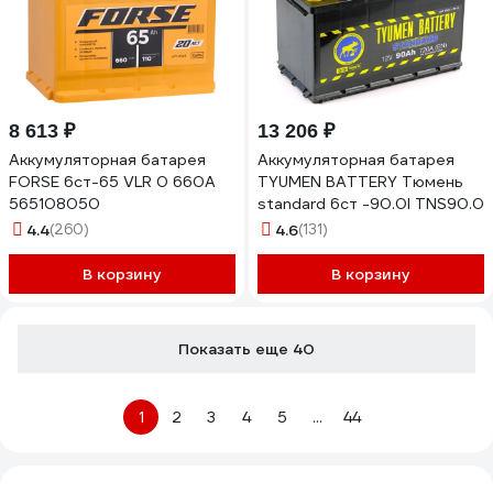
8 613 ₽
13 206 ₽
Аккумуляторная батарея
Аккумуляторная батарея
FORSE 6ст-65 VLR 0 660A
TYUMEN BATTERY Тюмень
565108050
standard 6ст -90.0l TNS90.0
4.4
(260)
4.6
(131)
В корзину
В корзину
Показать еще 40
1
2
3
4
5
...
44