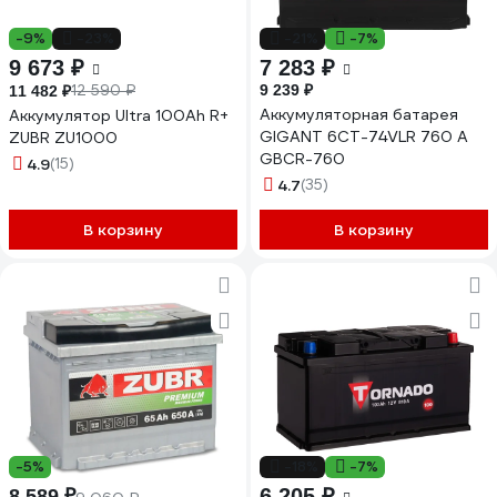
-9%
-23%
-21%
-7%
9 673 ₽
7 283 ₽
12 590 ₽
9 239 ₽
11 482 ₽
Аккумуляторная батарея
Аккумулятор Ultra 100Ah R+
GIGANT 6СТ-74VLR 760 A
ZUBR ZU1000
GBCR-760
4.9
(15)
4.7
(35)
В корзину
В корзину
-5%
-18%
-7%
6 205 ₽
8 589 ₽