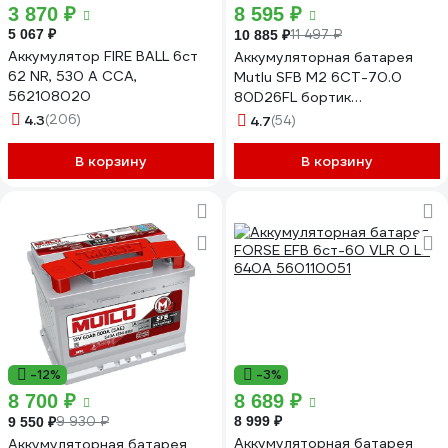
3 870 ₽
8 595 ₽
5 067 ₽
11 497 ₽
10 885 ₽
Аккумулятор FIRE BALL 6ст
Аккумуляторная батарея
62 NR, 530 А CCA,
Mutlu SFB M2 6СТ-70.0
562108020
80D26FL бортик
D26.70.063.С
4.3
(206)
4.7
(54)
В корзину
В корзину
-12%
-3%
8 700 ₽
8 689 ₽
9 930 ₽
8 999 ₽
9 550 ₽
Аккумуляторная батарея
Аккумуляторная батарея