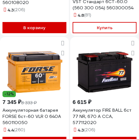
VST Стандарт 6СТ-60.0
560108020
(560 300 054) 560300054
4.3
(206)
4.8
(81)
В корзину
Купить
-12%
7 345 ₽
6 615 ₽
8 333 ₽
Аккумуляторная батарея
Аккумулятор FIRE BALL 6ст
FORSE 6ст-60 VLR 0 640A
77 NR, 670 А CCA,
560110050
577112020
4.4
(260)
4.3
(206)