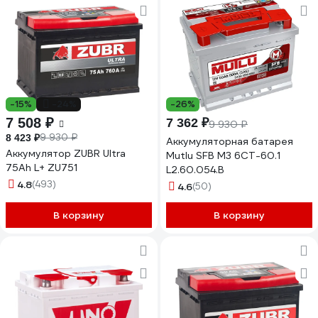
-15%
-24%
-26%
7 508 ₽
7 362 ₽
9 930 ₽
9 930 ₽
8 423 ₽
Аккумуляторная батарея
Аккумулятор ZUBR Ultra
Mutlu SFB M3 6СТ-60.1
75Ah L+ ZU751
L2.60.054.B
4.8
(493)
4.6
(50)
В корзину
В корзину