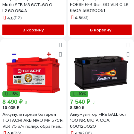
FORSE EFB 6ст-60 VLR 0 LB
Mutlu SFB M3 6СТ-60.0
640A 560110051
L2.60.054.A
4.6
(63)
4.6
(112)
В корзину
В корзину
-15%
-10%
8 490 ₽
7 540 ₽
10 035 ₽
8 350 ₽
Аккумуляторная батарея
Аккумулятор FIRE BALL 6ст
TOTACHI АКБ NIRO MF 57514
100 NR, 810 А CCA,
VLR 75 а/ч поляр. обратная
600120020
0 (JIS L) 90275
4.8
(26)
4.3
(206)