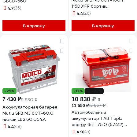
Mutlu SFB M3 6СТ-100.1
GBCD-660
115D31FR бортик
4.7
(35)
D31.100.085.D
4.4
(26)
В корзину
В корзину
-25%
-17%
-22%
10 830 ₽
7 430 ₽
9 930 ₽
13 857 ₽
11 550 ₽
Аккумуляторная батарея
Автомобильный
Mutlu SFB M3 6СТ-60.0
аккумулятор TAB Topla
низкий LB2.60.054.A
energy 6ст-75.0 (57412)
4.4
(49)
108075
4.9
(45)