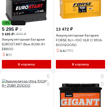
-3%
-10%
5 295 ₽
13 472 ₽
5 900 ₽
5 695 ₽
Аккумуляторная батарея
Аккумуляторная батарея
FORSE 6ст-100 VLR 0 910A
EUROSTART Blue 60Ah R+
600120050
EB600
4.4
(260)
5
(4)
В корзину
В корзину