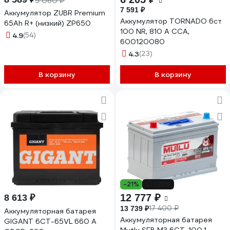
9 060 ₽
7 591 ₽
Аккумулятор ZUBR Premium
Аккумулятор TORNADO 6ст
65Ah R+ (низкий) ZP650
100 NR, 810 А CCA,
4.9
(54)
600120080
4.3
(23)
В корзину
В корзину
-21%
-27%
12 777 ₽
8 613 ₽
17 400 ₽
13 739 ₽
Аккумуляторная батарея
Аккумуляторная батарея
GIGANT 6СТ-65VL 660 A