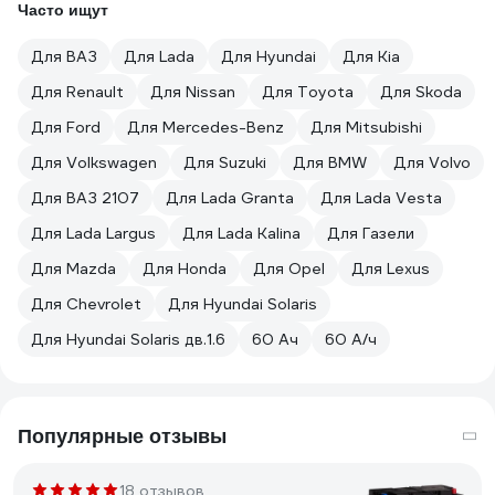
Часто ищут
Для ВАЗ
Для Lada
Для Hyundai
Для Kia
Для Renault
Для Nissan
Для Toyota
Для Skoda
Для Ford
Для Mercedes-Benz
Для Mitsubishi
Для Volkswagen
Для Suzuki
Для BMW
Для Volvo
Для ВАЗ 2107
Для Lada Granta
Для Lada Vesta
Для Lada Largus
Для Lada Kalina
Для Газели
Для Mazda
Для Honda
Для Opel
Для Lexus
Для Chevrolet
Для Hyundai Solaris
Для Hyundai Solaris дв.1.6
60 Ач
60 А/ч
Популярные отзывы
18 отзывов