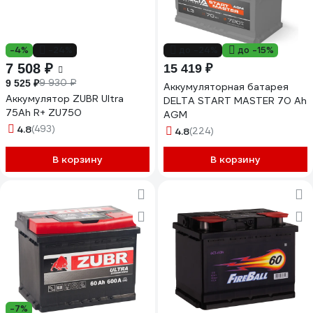
-4%
-24%
до -24%
до -15%
7 508 ₽
15 419 ₽
9 930 ₽
9 525 ₽
Аккумуляторная батарея
Аккумулятор ZUBR Ultra
DELTA START MASTER 70 Ah
75Ah R+ ZU750
AGM
4.8
(493)
4.8
(224)
В корзину
В корзину
-7%