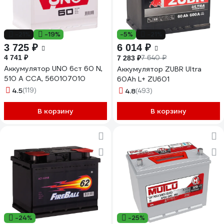
-21%
-19%
-5%
-21%
3 725 ₽
6 014 ₽
4 741 ₽
7 640 ₽
7 283 ₽
Аккумулятор UNO 6ст 60 N,
Аккумулятор ZUBR Ultra
510 А CCA, 560107010
60Ah L+ ZU601
4.5
(119)
4.8
(493)
В корзину
В корзину
-24%
-25%