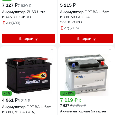
7 127 ₽
5 215 ₽
7 630 ₽
Аккумулятор ZUBR Ultra
Аккумулятор FIRE BALL 6ст
60Ah R+ ZU600
60 N, 510 А CCA,
560107020
4.8
(493)
4.3
(206)
В корзину
В корзину
-5%
-19%
7 119 ₽
4 961 ₽
5 215 ₽
8 805 ₽
7 627 ₽
Аккумулятор FIRE BALL 6ст
Аккумуляторная батарея
60 NR, 510 А CCA,