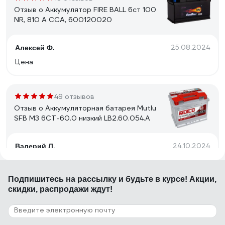
Отзыв о Аккумулятор FIRE BALL 6ст 100
NR, 810 А CCA, 600120020
25.08.2024
Алексей Ф.
Цена
49 отзывов
Отзыв о Аккумуляторная батарея Mutlu
SFB M3 6СТ-60.0 низкий LB2.60.054.A
24.10.2024
Валерий Л.
Аккумулятор пришёл свежий, с пылу с жару так
сказать. Дата выпуска 09.07.2024 г. Выбита точками
Подпишитесь
на рассылку
и будьте в курсе! Акции,
на корпусе, сверху, рядом с клеммой, мы с продавцом
скидки, распродажи ждут!
сразу не нашли. Проверил тестером аккумов. SoH
(State of Health) = 100% SoC (State of Charge) = 100%
Напряжение батареи 12,6 В. Внутреннее
30 отзывов
сопротивление батареи 5 мОм (миллиОм).