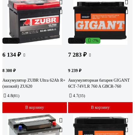
-26%
-21%
-7%
6 134 ₽
7 283 ₽
8 300 ₽
9 239 ₽
Аккумулятор ZUBR Ultra 62Ah R+
Аккумуляторная батарея GIGANT
(низкий) ZU620
6СТ-74VLR 760 A GBCR-760
4.8
(81)
4.7
(35)
В корзину
В корзину