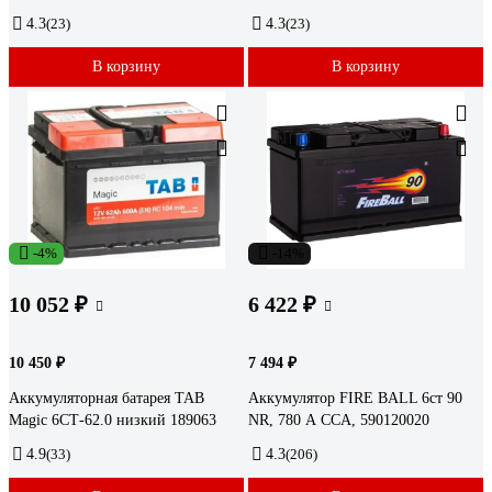
4.3
(23)
4.3
(23)
В корзину
В корзину
-4%
-14%
10 052 ₽
6 422 ₽
10 450 ₽
7 494 ₽
Аккумуляторная батарея TAB
Аккумулятор FIRE BALL 6ст 90
Magic 6СТ-62.0 низкий 189063
NR, 780 А CCA, 590120020
4.9
(33)
4.3
(206)