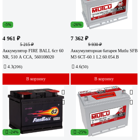
-5%
-26%
4 961 ₽
7 362 ₽
5 215 ₽
9 930 ₽
Аккумулятор FIRE BALL 6ст 60
Аккумуляторная батарея Mutlu SFB
NR, 510 А CCA, 560108020
M3 6СТ-60.1 L2.60.054.B
4.3
(206)
4.6
(50)
В корзину
В корзину
-24%
-25%