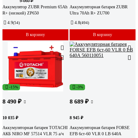
9 060 ₽
Аккумулятор ZUBR Premium 65Ah
Аккумуляторная батарея ZUBR
R+ (низкий) ZP650
Ultra 70Ah R+ ZU700
4.9
(54)
4.8
(494)
В корзину
В корзину
-15%
-3%
8 490 ₽
8 689 ₽
10 035 ₽
8 945 ₽
Аккумуляторная батарея TOTACHI
Аккумуляторная батарея FORSE
АКБ NIRO MF 57514 VLR 75 а/ч
EFB 6ст-60 VLR 0 LB 640A