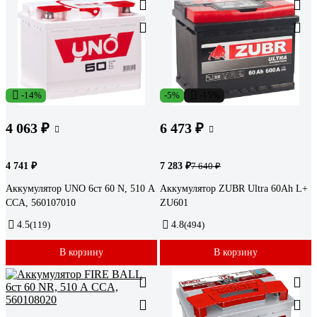
-14%
-5%
-15%
4 063 ₽
6 473 ₽
4 741 ₽
7 283 ₽
7 640 ₽
Аккумулятор UNO 6ст 60 N, 510 А
Аккумулятор ZUBR Ultra 60Ah L+
CCA, 560107010
ZU601
4.5
(119)
4.8
(494)
В корзину
В корзину