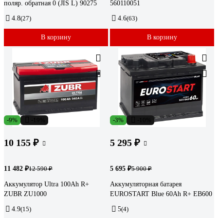
поляр. обратная 0 (JIS L) 90275
560110051
4.8
(27)
4.6
(63)
В корзину
В корзину
-9%
-19%
-3%
-10%
10 155 ₽
5 295 ₽
11 482 ₽
5 695 ₽
12 590 ₽
5 900 ₽
Аккумулятор Ultra 100Ah R+
Аккумуляторная батарея
ZUBR ZU1000
EUROSTART Blue 60Ah R+ EB600
4.9
(15)
5
(4)