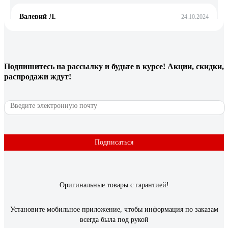
Валерий Л.
24.10.2024
Аккумулятор пришёл свежий, с пылу с жару так сказать.
Дата выпуска 09.07.2024 г. Выбита точками на корпусе,
сверху, рядом с клеммой, мы с продавцом сразу не нашли.
Проверил тестером аккумов. SoH (State of Health) = 100%
Подпишитесь
на рассылку
и будьте в курсе! Акции, скидки,
SoC (State of Charge) = 100% Напряжение батареи 12,6 В.
распродажи ждут!
Внутреннее сопротивление батареи 5 мОм (миллиОм).
Стартерный ток 570 А при заявленном 540 А. Приехал
затянутым в толстую плёнку, повреждений никаких нет.
Цена отличная. Всякие Тюмени, Звери, Титаны, Туборы,
Акомы и т.д. они все плюс минус в такой же цене. Так тут
технология SFB, а там обычные сурьямистые аккумы или
Подписаться
максимум Са/Са.
30 отзывов
Оригинальные товары с гарантией!
Отзыв о Аккумуляторная батарея FORSE
6ст-60 VLR 0 640A 560110050
Установите мобильное приложение, чтобы информация по заказам
всегда была под рукой