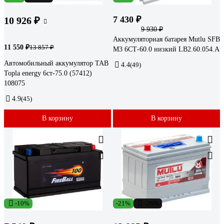
7 430 ₽
10 926 ₽
9 930 ₽
Аккумуляторная батарея Mutlu SFB
11 550 ₽
13 857 ₽
M3 6СТ-60.0 низкий LB2.60.054.A
Автомобильный аккумулятор TAB
4.4
(49)
Topla energy 6ст-75.0 (57412)
108075
4.9
(45)
В корзину
В корзину
-10%
-21%
-26%