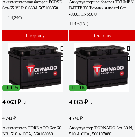
Аккумуляторная батарея FORSE
Аккумуляторная батарея TYUMEN
6ст-65 VLR 0 660A 565108050
BATTERY Тюмень standard 6ст
-90.0l TNS90.0
4.4
(260)
4.6
(131)
В корзину
В корзину
-14%
-14%
4 063 ₽
4 063 ₽
4 741 ₽
4 741 ₽
Аккумулятор TORNADO 6ст 60
Аккумулятор TORNADO 6ст 60 N,
NR, 510 А CCA, 560108080
510 А CCA, 560107080