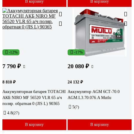
В корзину
В корзину
-12%
-17%
7 790 ₽
20 080 ₽
8 810 ₽
24 132 ₽
Аккумуляторная батарея TOTACHI
Аккумулятор AGM 6СТ-70.0
АКБ NIRO MF 56520 VLR 65 а/ч
AGM.L3.70.076.A Mutlu
поляр. обратная 0 (JIS L) 90365
5
(7)
4.8
(27)
В корзину
В корзину