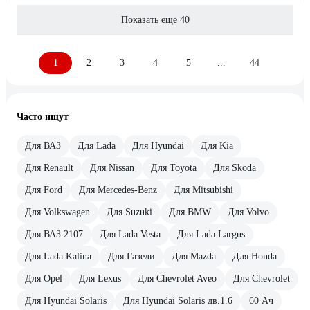
Показать еще 40
1
2
3
4
5
...
44
Часто ищут
Для ВАЗ
Для Lada
Для Hyundai
Для Kia
Для Renault
Для Nissan
Для Toyota
Для Skoda
Для Ford
Для Mercedes-Benz
Для Mitsubishi
Для Volkswagen
Для Suzuki
Для BMW
Для Volvo
Для ВАЗ 2107
Для Lada Vesta
Для Lada Largus
Для Lada Kalina
Для Газели
Для Mazda
Для Honda
Для Opel
Для Lexus
Для Chevrolet Aveo
Для Chevrolet
Для Hyundai Solaris
Для Hyundai Solaris дв.1.6
60 Ач