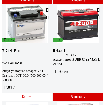
В корзину
В корзину
-18%
-15%
8 423 ₽
7 219 ₽
9 930 ₽
Аккумулятор ZUBR Ultra 75Ah L+
7 627 ₽
8 805 ₽
ZU751
Аккумуляторная батарея VST
4.8
(494)
Стандарт 6СТ-60.0 (560 300 054)
560300054
4.8
(81)
Купить
В корзину