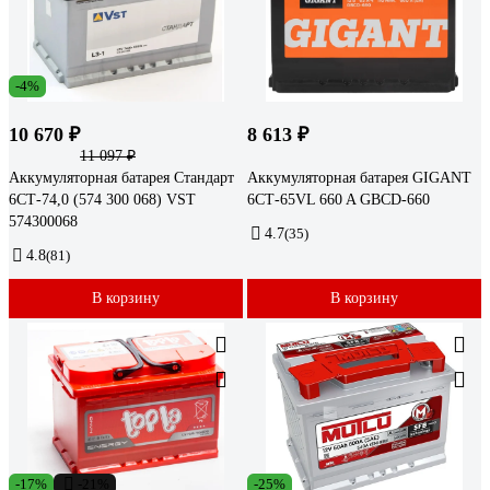
-4%
10 670 ₽
8 613 ₽
11 097 ₽
Аккумуляторная батарея Стандарт
Аккумуляторная батарея GIGANT
6СТ-74,0 (574 300 068) VST
6СТ-65VL 660 A GBCD-660
574300068
4.7
(35)
4.8
(81)
В корзину
В корзину
-17%
-21%
-25%