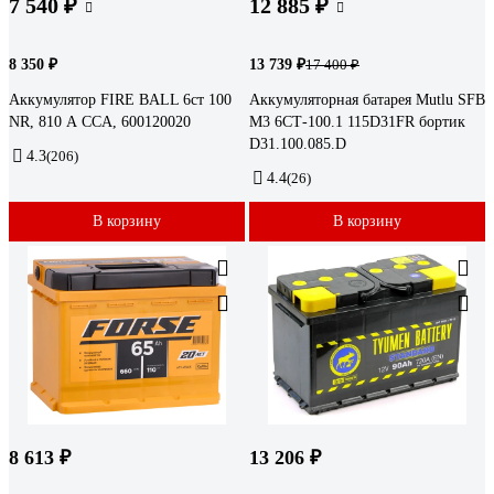
7 540 ₽
12 885 ₽
8 350 ₽
13 739 ₽
17 400 ₽
Аккумулятор FIRE BALL 6ст 100
Аккумуляторная батарея Mutlu SFB
NR, 810 А CCA, 600120020
M3 6СТ-100.1 115D31FR бортик
D31.100.085.D
4.3
(206)
4.4
(26)
В корзину
В корзину
8 613 ₽
13 206 ₽