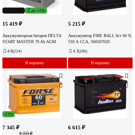
до -24%
до -15%
15 419 ₽
5 215 ₽
Аккумуляторная батарея DELTA
Аккумулятор FIRE BALL 6ст 60 N,
START MASTER 70 Ah AGM
510 А CCA, 560107020
4.8
(224)
4.3
(206)
В корзину
В корзину
-12%
7 345 ₽
6 615 ₽
8 333 ₽