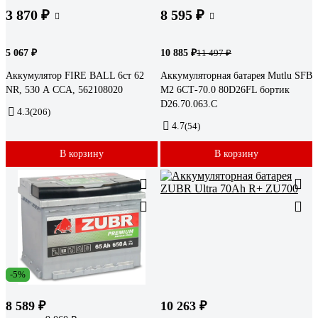
3 870 ₽
8 595 ₽
5 067 ₽
10 885 ₽
11 497 ₽
Аккумулятор FIRE BALL 6ст 62
Аккумуляторная батарея Mutlu SFB
NR, 530 А CCA, 562108020
M2 6СТ-70.0 80D26FL бортик
D26.70.063.С
4.3
(206)
4.7
(54)
В корзину
В корзину
-5%
8 589 ₽
10 263 ₽