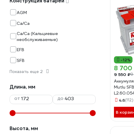
Конструкция батареи
AGM
Ca/Ca
Ca/Ca (Кальциевые
необслуживаемые)
EFB
-12%
SFB
8 700
Показать еще 2
9 550 ₽
9
Аккумуля
Длина, мм
Mutlu SF
L2.60.05
от
до
4.6
(112)
В корзи
Высота, мм