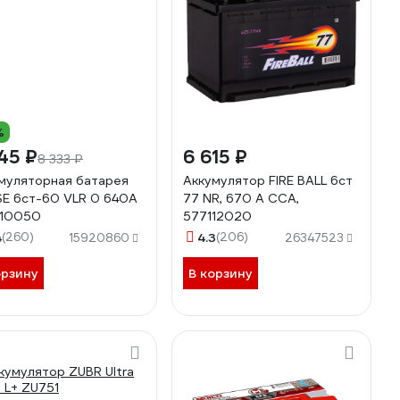
%
45 ₽
6 615 ₽
8 333 ₽
муляторная батарея
Аккумулятор FIRE BALL 6ст
E 6ст-60 VLR 0 640A
77 NR, 670 А CCA,
110050
577112020
4
(260)
4.3
(206)
15920860
26347523
орзину
В корзину