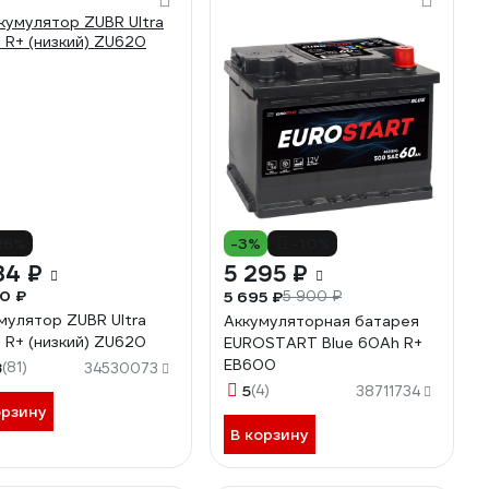
26%
-3%
-10%
34 ₽
5 295 ₽
0 ₽
5 695 ₽
5 900 ₽
мулятор ZUBR Ultra
Аккумуляторная батарея
 R+ (низкий) ZU620
EUROSTART Blue 60Ah R+
EB600
8
(81)
34530073
5
(4)
38711734
орзину
В корзину