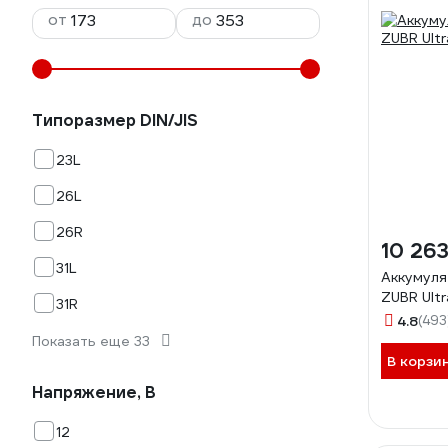
от
до
Типоразмер DIN/JIS
23L
26L
26R
10 263
31L
Аккумуля
ZUBR Ult
31R
4.8
(493
Показать еще 33
В корзи
Напряжение, В
12