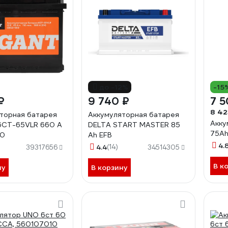
до -12%
-15
₽
9 740 ₽
7 5
8 42
торная батарея
Аккумуляторная батарея
Акку
6СТ-65VLR 660 A
DELTA START MASTER 85
75Ah
60
Ah EFB
4.
4.4
(14)
39317656
34514305
В к
ну
В корзину