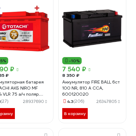
15%
-10%
490 ₽
7 540 ₽
35 ₽
8 350 ₽
муляторная батарея
Аккумулятор FIRE BALL 6ст
CHI АКБ NIRO MF
100 NR, 810 А CCA,
4 VLR 75 а/ч поляр.
600120020
тная 0 (JIS L) 90275
8
(27)
4.3
(206)
28937690
26347805
орзину
В корзину