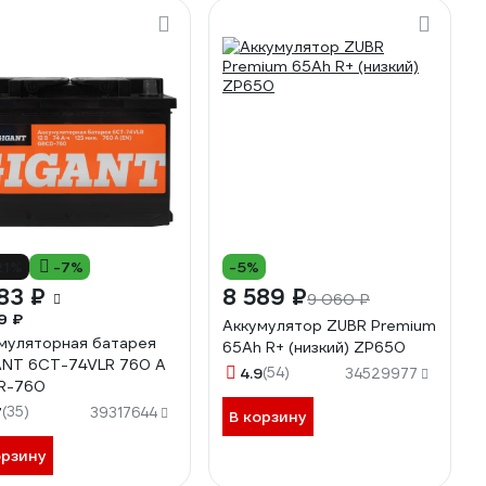
21%
-7%
-5%
83 ₽
8 589 ₽
9 060 ₽
9 ₽
Аккумулятор ZUBR Premium
муляторная батарея
65Ah R+ (низкий) ZP650
NT 6СТ-74VLR 760 A
4.9
(54)
34529977
R-760
7
(35)
39317644
В корзину
орзину