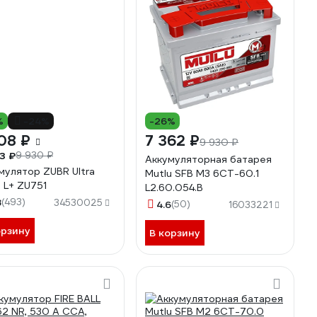
%
-24%
-26%
08 ₽
7 362 ₽
9 930 ₽
3 ₽
9 930 ₽
Аккумуляторная батарея
мулятор ZUBR Ultra
Mutlu SFB M3 6СТ-60.1
 L+ ZU751
L2.60.054.B
8
(493)
34530025
4.6
(50)
16033221
орзину
В корзину