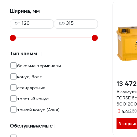
Ширина, мм
от
до
Тип клемм
боковые терминалы
конус, болт
13 472
стандартные
Аккумуля
FORSE 6с
толстый конус
600120
тонкий конус (Азия)
4.4
(260
В корзи
Обслуживаемые