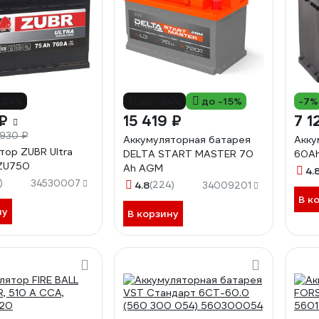
-24%
до -24%
до -15%
-7%
₽
15 419 ₽
7 1
 930 ₽
Аккумуляторная батарея
Акку
тор ZUBR Ultra
DELTA START MASTER 70
60Ah
 ZU750
Ah AGM
4.
)
34530007
4.8
(224)
34009201
В к
ну
В корзину