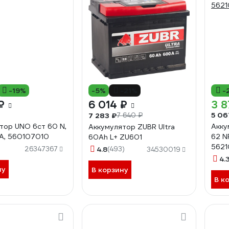
-19%
-5%
-21%
-
₽
6 014 ₽
3 8
5 06
7 283 ₽
7 640 ₽
тор UNO 6ст 60 N,
Акку
Аккумулятор ZUBR Ultra
A, 560107010
62 N
60Ah L+ ZU601
562
26347367
4.8
(493)
34530019
4.
ну
В корзину
В к