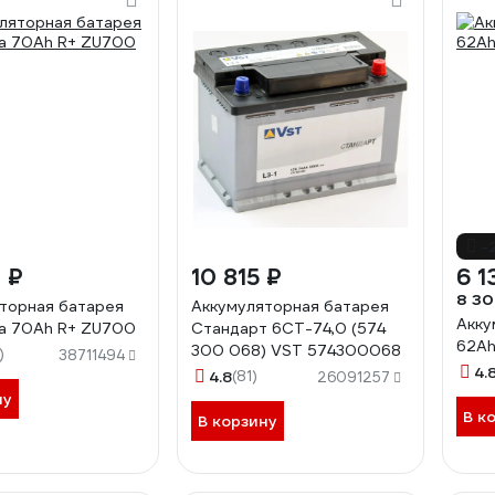
-
 ₽
10 815 ₽
6 1
8 30
торная батарея
Аккумуляторная батарея
Акку
ra 70Ah R+ ZU700
Стандарт 6СТ-74,0 (574
62Ah
300 068) VST 574300068
)
38711494
4.
4.8
(81)
26091257
ну
В к
В корзину