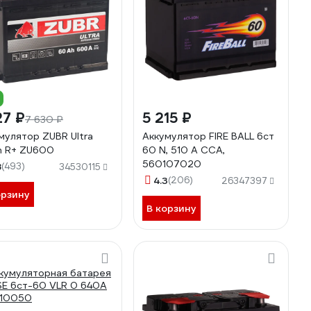
27 ₽
5 215 ₽
7 630 ₽
мулятор ZUBR Ultra
Аккумулятор FIRE BALL 6ст
 R+ ZU600
60 N, 510 А CCA,
560107020
8
(493)
34530115
4.3
(206)
26347397
орзину
В корзину