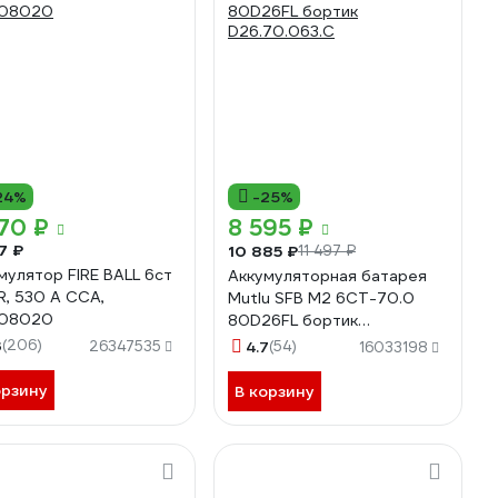
24%
-25%
70 ₽
8 595 ₽
7 ₽
10 885 ₽
11 497 ₽
мулятор FIRE BALL 6ст
Аккумуляторная батарея
R, 530 А CCA,
Mutlu SFB M2 6СТ-70.0
108020
80D26FL бортик
D26.70.063.С
3
(206)
26347535
4.7
(54)
16033198
орзину
В корзину