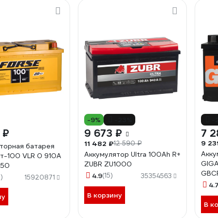
-9%
-23%
-
 ₽
9 673 ₽
7 2
9 23
11 482 ₽
12 590 ₽
торная батарея
Акку
Аккумулятор Ultra 100Ah R+
т-100 VLR 0 910A
GIGA
ZUBR ZU1000
050
GBC
4.9
(15)
35354563
)
15920871
4.
В корзину
ну
В к