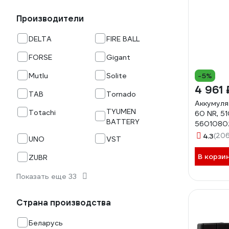
Производители
DELTA
FIRE BALL
FORSE
Gigant
Mutlu
Solite
-5%
4 961 
TAB
Tornado
Аккумуля
TYUMEN
Totachi
60 NR, 5
BATTERY
5601080
4.3
(206
UNO
VST
В корзи
ZUBR
Показать еще 33
Страна производства
Беларусь