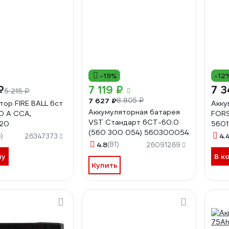
-19%
-12
₽
7 119 ₽
7 3
5 215 ₽
7 627 ₽
8 805 ₽
тор FIRE BALL 6ст
Акку
Аккумуляторная батарея
10 А CCA,
FORS
VST Стандарт 6СТ-60.0
20
560
(560 300 054) 560300054
)
4.
26347373
4.8
(81)
26091269
ну
В к
Купить