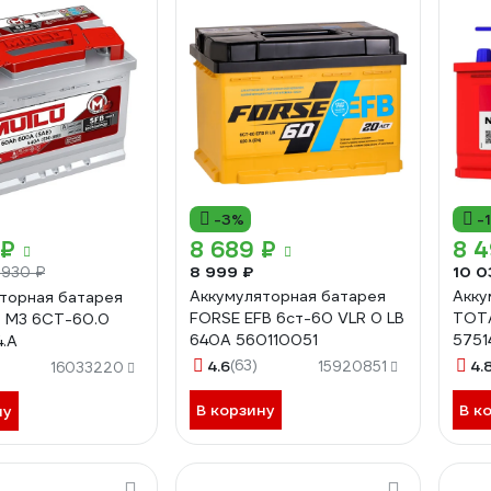
-3%
-
 ₽
8 689 ₽
8 
8 999 ₽
10 0
 930 ₽
Аккумуляторная батарея
Акку
торная батарея
FORSE EFB 6ст-60 VLR 0 LB
TOTA
B M3 6СТ-60.0
640A 560110051
5751
4.A
обра
4.6
(63)
4.
15920851
16033220
В корзину
В к
ну