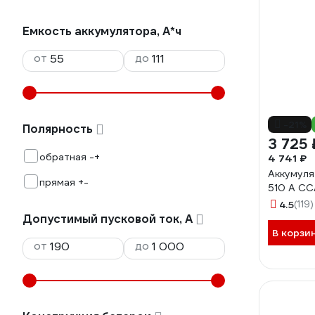
Емкость аккумулятора, А*ч
от
до
-21%
Полярность
3 725 
обратная -+
4 741 ₽
Аккумуля
прямая +-
510 А CC
4.5
(119)
Допустимый пусковой ток, А
В корзи
от
до