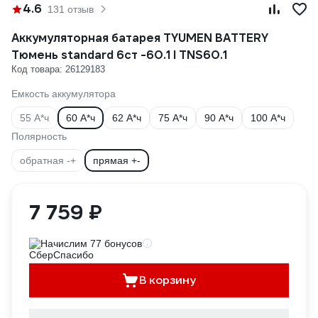
4.6
131 отзыв
Аккумуляторная батарея TYUMEN BATTERY
Тюмень standard 6ст -60.1 l TNS60.1
Код товара: 26129183
Емкость аккумулятора
55 А*ч
60 А*ч
62 А*ч
75 А*ч
90 А*ч
100 А*ч
Полярность
обратная -+
прямая +-
7 759 ₽
Начислим 77 бонусов
В корзину