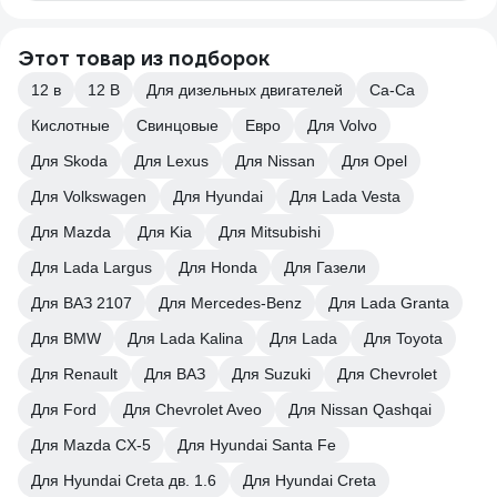
Этот товар из подборок
12 в
12 В
Для дизельных двигателей
Ca-Ca
Кислотные
Свинцовые
Евро
Для Volvo
Для Skoda
Для Lexus
Для Nissan
Для Opel
Для Volkswagen
Для Hyundai
Для Lada Vesta
Для Mazda
Для Kia
Для Mitsubishi
Для Lada Largus
Для Honda
Для Газели
Для ВАЗ 2107
Для Mercedes-Benz
Для Lada Granta
Для BMW
Для Lada Kalina
Для Lada
Для Toyota
Для Renault
Для ВАЗ
Для Suzuki
Для Chevrolet
Для Ford
Для Chevrolet Aveo
Для Nissan Qashqai
Для Mazda CX-5
Для Hyundai Santa Fe
Для Hyundai Creta дв. 1.6
Для Hyundai Creta