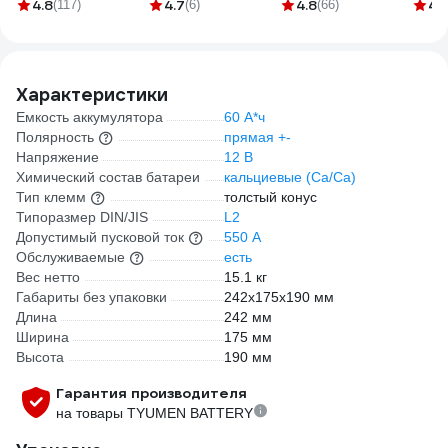
амперметр, ручная
наконечник-
авто 
4.8
4.7
4.8
4.
(117)
(6)
(66)
регулировка
наконечник П-4 500
DA-0
зарядного тока,
мм, S=35 мм
импульсное ACH-
VLTП450035
AM-18
Характеристики
Емкость аккумулятора
60 А*ч
Полярность
прямая +-
Напряжение
12 В
Химический состав батареи
кальциевые (Ca/Ca)
Тип клемм
толстый конус
Типоразмер DIN/JIS
L2
Допустимый пусковой ток
550 А
Обслуживаемые
есть
Вес нетто
15.1 кг
Габариты без упаковки
242х175х190 мм
Длина
242 мм
Ширина
175 мм
Высота
190 мм
Гарантия производителя
на товары TYUMEN BATTERY