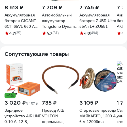
8 613 ₽
7 709 ₽
7 745 ₽
7 7
Аккумуляторная
Автомобильный
Аккумуляторная
Акку
батарея GIGANT
аккумулятор
батарея ZUBR Ultra
бата
6СТ-65VL 660 A
Tungstone Dynamic
55Ah L+ ZU551
АКБ 
GBCD-660
6ст -60.1 60L(1)-
56065
4.7
4.7
4.8
4.
(35)
(31)
(494)
L2АШ-АШ-0
поля
(JIS 
Сопутствующие товары
-4%
3 020 ₽
735 ₽
3 105 ₽
1 7
3 157 ₽
Зарядное
Провод АКБ
Стартовые провода
Свин
устройство AIRLINE
VOLTON
МАЯКАВТО, 1200 А,
унив
0-10 А, 12 В,
перемычка,
6 м 12006ma
клем