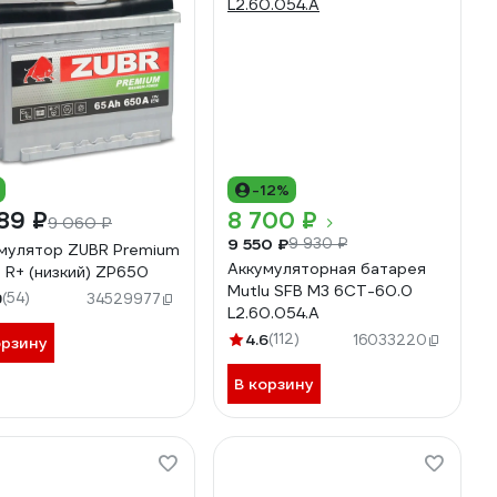
-12%
89 ₽
8 700 ₽
9 060 ₽
9 550 ₽
9 930 ₽
мулятор ZUBR Premium
Аккумуляторная батарея
 R+ (низкий) ZP650
Mutlu SFB M3 6СТ-60.0
9
(54)
34529977
L2.60.054.A
4.6
(112)
16033220
орзину
В корзину