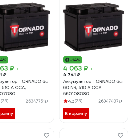
14%
-14%
63 ₽
4 063 ₽
1 ₽
4 741 ₽
мулятор TORNADO 6ст
Аккумулятор TORNADO 6ст
, 510 А CCA,
60 NR, 510 А CCA,
107080
560108080
3
(23)
4.3
(23)
26347751
26347487
орзину
В корзину