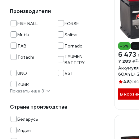
Производители
FIRE BALL
FORSE
Mutlu
Solite
TAB
Tornado
-5%
6 473 
TYUMEN
Totachi
7 283 ₽
7
BATTERY
Аккумуля
UNO
VST
60Ah L+ 
4.8
(494
ZUBR
Показать еще 31
В корзи
Страна производства
Беларусь
Индия