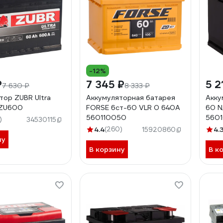
-12%
₽
7 345 ₽
5 2
7 630 ₽
8 333 ₽
тор ZUBR Ultra
Аккумуляторная батарея
Акку
 ZU600
FORSE 6ст-60 VLR 0 640A
60 N
560110050
560
)
34530115
4.4
(260)
4.
15920860
ну
В корзину
В к