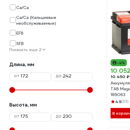
Ca/Ca
Ca/Ca (Кальциевые
необслуживаемые)
EFB
SFB
Показать еще 2
-4%
Длина, мм
10 052
от
до
10 450 ₽
Аккумуля
TAB Magi
189063
4.9
(33)
Высота, мм
В корзи
от
до