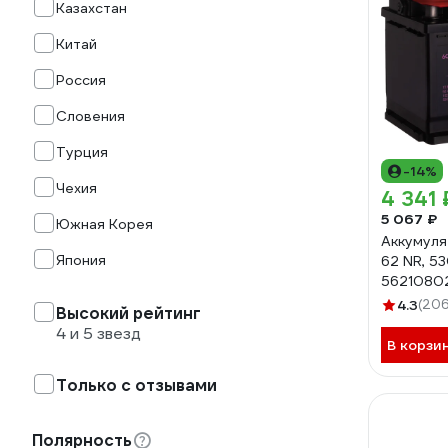
Казахстан
Китай
Россия
Словения
Турция
-14%
Чехия
4 341 
5 067 ₽
Южная Корея
Аккумуля
Япония
62 NR, 5
5621080
4.3
(206
Высокий рейтинг
4 и 5 звезд
В корзи
Только с отзывами
Полярность