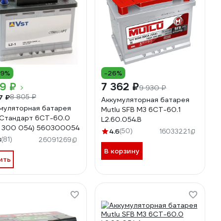
19%
-26%
19 ₽
7 362 ₽
9 930 ₽
7 ₽
8 805 ₽
Аккумуляторная батарея
муляторная батарея
Mutlu SFB M3 6СТ-60.1
Стандарт 6СТ-60.0
L2.60.054.B
 300 054) 560300054
4.6
(50)
16033221
8
(81)
26091269
В корзину
ить