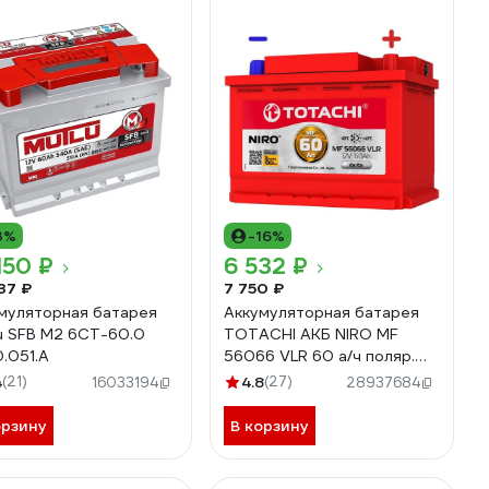
3%
-16%
150 ₽
6 532 ₽
37 ₽
7 750 ₽
муляторная батарея
Аккумуляторная батарея
u SFB M2 6СТ-60.0
TOTACHI АКБ NIRO MF
0.051.A
56066 VLR 60 а/ч поляр.
обратная 0 (JIS L) 90160
4
(21)
4.8
(27)
16033194
28937684
орзину
В корзину