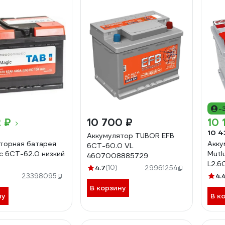
-
 ₽
10 700 ₽
10 
10 4
Аккумулятор TUBOR EFB
торная батарея
Акку
6СТ-60.0 VL
c 6СТ-62.0 низкий
Mutl
4607008885729
L2.6
4.7
(10)
29961254
4.
23398095
В корзину
ну
В к