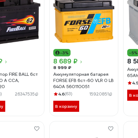
-3%
-5%
₽
8 689 ₽
8 5
8 999 ₽
Акку
тор FIRE BALL 6ст
Аккумуляторная батарея
65Ah
30 А CCA,
FORSE EFB 6ст-60 VLR 0 LB
4.
20
640A 560110051
)
4.6
(63)
26347535
15920851
В к
ну
В корзину