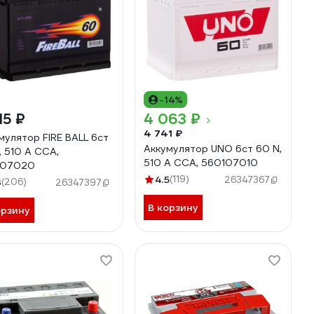
-14%
15 ₽
4 063 ₽
4 741 ₽
мулятор FIRE BALL 6ст
Аккумулятор UNO 6ст 60 N,
, 510 А CCA,
510 А CCA, 560107010
107020
4.5
(119)
26347367
3
(206)
26347397
В корзину
орзину