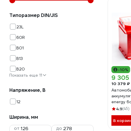
Типоразмер DIN/JIS
23L
60R
B01
B13
B20
-10%
Показать еще 11
9 305
10 379 ₽
Напряжение, В
Автомоб
аккумуля
12
energy 6
4.9
(45)
Ширина, мм
В корзи
от
до