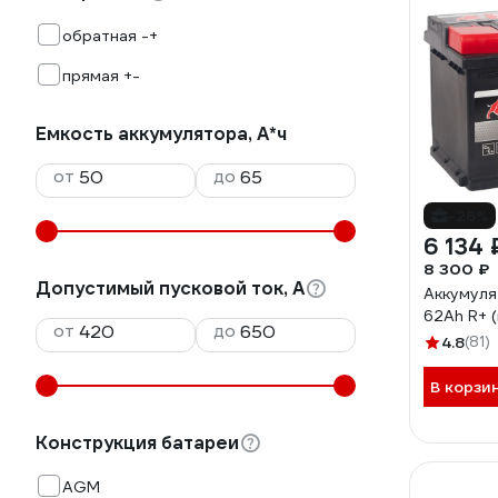
обратная -+
прямая +-
Емкость аккумулятора, А*ч
от
до
-26%
6 134 
8 300 ₽
Допустимый пусковой ток, А
Аккумуля
62Ah R+ 
от
до
4.8
(81)
В корзи
Конструкция батареи
AGM