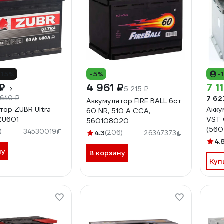
-15%
-5%
-
₽
4 961 ₽
7 1
5 215 ₽
7 62
 640 ₽
Аккумулятор FIRE BALL 6ст
тор ZUBR Ultra
Акку
60 NR, 510 А CCA,
ZU601
VST 
560108020
(560
)
34530019
4.3
(206)
26347373
4.
ну
В корзину
Куп