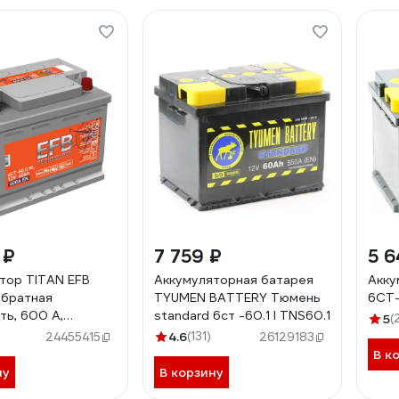
 ₽
7 759 ₽
5 6
тор TITAN EFB
Аккумуляторная батарея
Акку
обратная
TYUMEN BATTERY Тюмень
6СТ-
ть, 600 А,
standard 6ст -60.1 l TNS60.1
5
(
190 мм
4.6
(131)
24455415
26129183
886801
В к
ну
В корзину