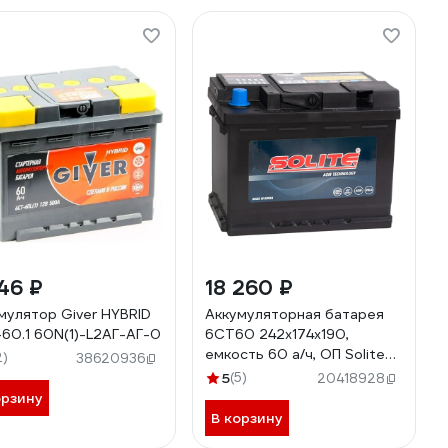
46 ₽
18 260 ₽
мулятор Giver HYBRID
Аккумуляторная батарея
60.1 60N(1)-L2АГ-АГ-0
6СТ60 242x174x190,
емкость 60 а/ч, ОП Solite
2)
38620936
AGM60
5
(5)
20418928
орзину
В корзину