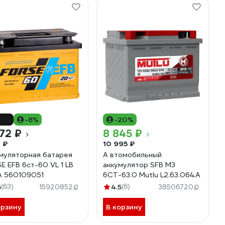
15%
-8%
-20%
72 ₽
8 845 ₽
1 ₽
10 995 ₽
муляторная батарея
А втомобильный
E EFB 6ст-60 VL 1 LB
аккумулятор SFB M3
 560109051
6СТ-63.0 Mutlu L2.63.064.A
6
(63)
4.5
(6)
15920852
38506720
орзину
В корзину