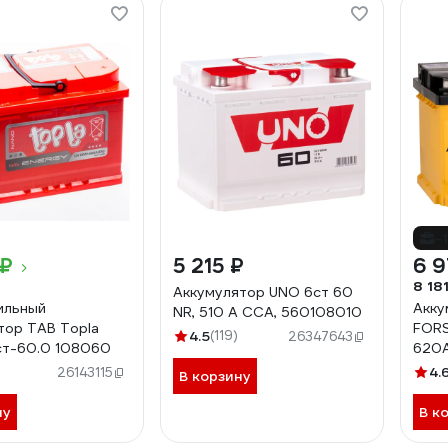
-
 ₽
5 215 ₽
6 9
8 18
Аккумулятор UNO 6ст 60
ильный
Акку
NR, 510 А CCA, 560108010
тор TAB Topla
FORS
4.5
(119)
26347643
ст-60.0 108060
620A
4.
26143115
В корзину
ну
В к