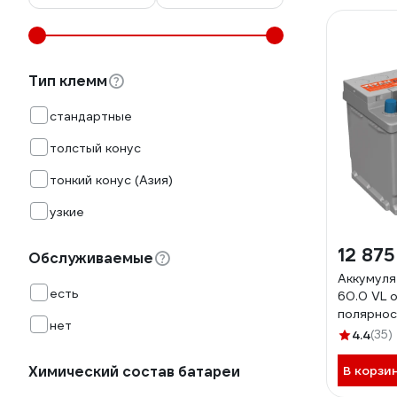
Тип клемм
стандартные
толстый конус
тонкий конус (Азия)
узкие
12 875
Обслуживаемые
Аккумуля
есть
60.0 VL 
полярнос
нет
242x175x
4.4
(35)
4607008
Химический состав батареи
В корзи