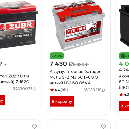
-25%
-
₽
7 430 ₽
4 0
9 930 ₽
4 74
Аккумуляторная батарея
тор ZUBR Ultra
Акку
Mutlu SFB M3 6СТ-60.0
(низкий) ZU620
60 N
низкий LB2.60.054.A
560
34530073
4.4
(49)
16033219
4.
ну
В корзину
В к