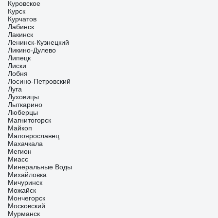
Куровское
Курск
Курчатов
Лабинск
Лакинск
Ленинск-Кузнецкий
Ликино-Дулево
Липецк
Лиски
Лобня
Лосино-Петровский
Луга
Луховицы
Лыткарино
Люберцы
Магнитогорск
Майкоп
Малоярославец
Махачкала
Мегион
Миасс
Минеральные Воды
Михайловка
Мичуринск
Можайск
Мончегорск
Московский
Мурманск