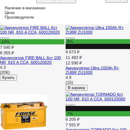
Наличие в магазинах
Цена
Производители
-9%
-10%
-23%
7 540 ₽
9 673 ₽
8 350 ₽
11 482 ₽
Аккумулятор FIRE BALL 6ст 100
NR, 810 А CCA, 600120020
12 590 ₽
4.3
Аккумулятор Ultra 100Ah R+
(206)
ZUBR ZU1000
4.9
Купить
(15)
В корзину
-18%
-7%
6 205 ₽
7 591 ₽
Аккумулятор TORNADO 6ст 100