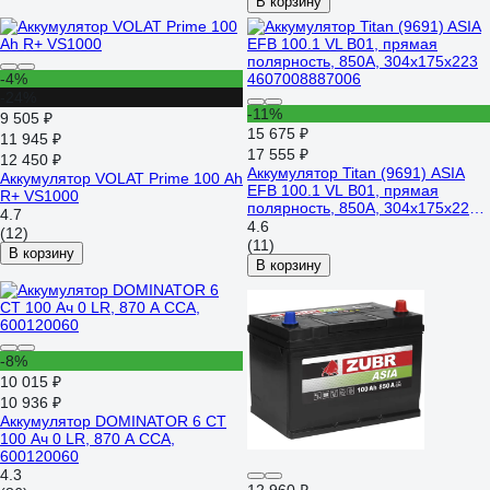
В корзину
-4%
-24%
-11%
9 505 ₽
15 675 ₽
11 945 ₽
17 555 ₽
12 450 ₽
Аккумулятор Titan (9691) ASIA
Аккумулятор VOLAT Prime 100 Ah
EFB 100.1 VL B01, прямая
R+ VS1000
полярность, 850А, 304x175x223
4.7
4607008887006
4.6
(12)
(11)
В корзину
В корзину
-8%
10 015 ₽
10 936 ₽
Аккумулятор DOMINATOR 6 СТ
100 Ач 0 LR, 870 А ССА,
600120060
4.3