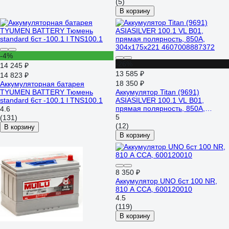
(5)
В корзину
-4%
-26%
14 245 ₽
13 585 ₽
14 823 ₽
18 350 ₽
Аккумуляторная батарея
TYUMEN BATTERY Тюмень
Аккумулятор Titan (9691)
standard 6ст -100.1 l TNS100.1
ASIASILVER 100.1 VL B01,
прямая полярность, 850А,
4.6
304x175x221 4607008887372
5
(131)
(12)
В корзину
В корзину
8 350 ₽
Аккумулятор UNO 6ст 100 NR,
810 А CCA, 600120010
4.5
(119)
В корзину