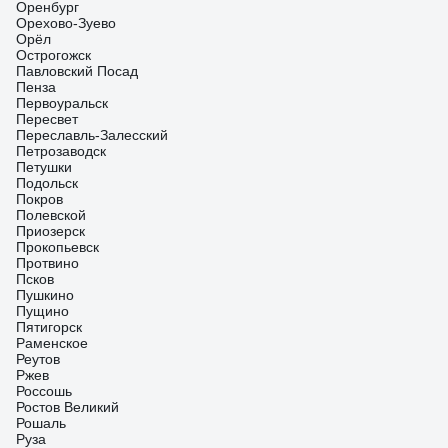
Оренбург
Орехово-Зуево
Орёл
Острогожск
Павловский Посад
Пенза
Первоуральск
Пересвет
Переславль-Залесский
Петрозаводск
Петушки
Подольск
Покров
Полевской
Приозерск
Прокопьевск
Протвино
Псков
Пушкино
Пущино
Пятигорск
Раменское
Реутов
Ржев
Россошь
Ростов Великий
Рошаль
Руза