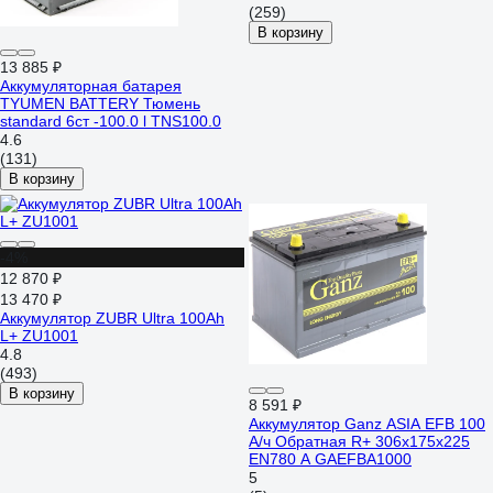
(259)
В корзину
13 885 ₽
Аккумуляторная батарея
TYUMEN BATTERY Тюмень
standard 6ст -100.0 l TNS100.0
4.6
(131)
В корзину
-4%
12 870 ₽
13 470 ₽
Аккумулятор ZUBR Ultra 100Ah
L+ ZU1001
4.8
(493)
В корзину
8 591 ₽
Аккумулятор Ganz ASIA EFB 100
А/ч Обратная R+ 306x175x225
EN780 А GAEFBA1000
5