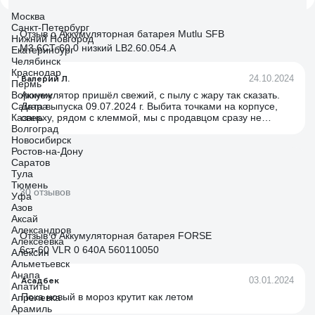
Москва
Санкт-Петербург
Отзыв о Аккумуляторная батарея Mutlu SFB
Нижний Новгород
M3 6СТ-60.0 низкий LB2.60.054.A
Екатеринбург
Челябинск
Краснодар
Валерий Л.
24.10.2024
Пермь
Воронеж
Аккумулятор пришёл свежий, с пылу с жару так сказать.
Самара
Дата выпуска 09.07.2024 г. Выбита точками на корпусе,
Казань
сверху, рядом с клеммой, мы с продавцом сразу не
Волгоград
нашли. Проверил тестером аккумов. SoH (State of Health)
Новосибирск
= 100% SoC (State of Charge) = 100% Напряжение
Ростов-на-Дону
батареи 12,6 В. Внутреннее сопротивление батареи 5
Саратов
мОм (миллиОм). Стартерный ток 570 А при заявленном
Тула
540 А. Приехал затянутым в толстую плёнку, повреждений
Тюмень
никаких нет. Цена отличная. Всякие Тюмени, Звери,
30 отзывов
Уфа
Титаны, Туборы, Акомы и т.д. они все плюс минус в такой
Азов
же цене. Так тут технология SFB, а там обычные
Аксай
сурьямистые аккумы или максимум Са/Са.
Александров
Отзыв о Аккумуляторная батарея FORSE
Алексеевка
6ст-60 VLR 0 640A 560110050
Алексин
Альметьевск
Анапа
Асадбек
03.01.2024
Апатиты
Пока новый в мороз крутит как летом
Апрелевка
Арамиль