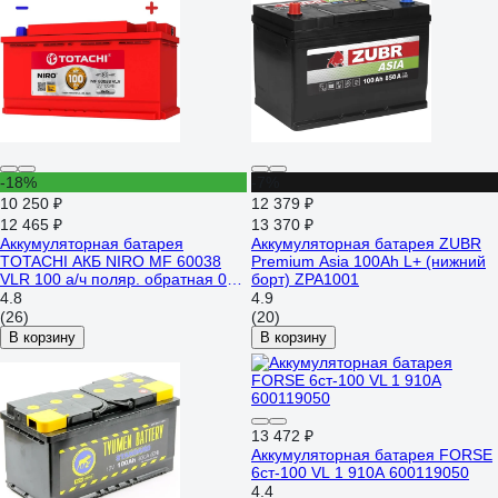
-18%
-7%
10 250 ₽
12 379 ₽
12 465 ₽
13 370 ₽
Аккумуляторная батарея
Аккумуляторная батарея ZUBR
TOTACHI АКБ NIRO MF 60038
Premium Asia 100Ah L+ (нижний
VLR 100 а/ч поляр. обратная 0
борт) ZPA1001
(JIS L) 90200
4.8
4.9
(26)
(20)
В корзину
В корзину
13 472 ₽
Аккумуляторная батарея FORSE
6ст-100 VL 1 910A 600119050
4.4