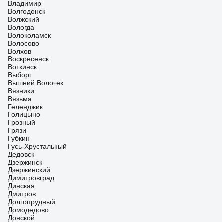
Владимир
Волгодонск
Волжский
Вологда
Волоколамск
Волосово
Волхов
Воскресенск
Воткинск
Выборг
Вышний Волочек
Вязники
Вязьма
Геленджик
Голицыно
Грозный
Грязи
Губкин
Гусь-Хрустальный
Дедовск
Дзержинск
Дзержинский
Димитровград
Динская
Дмитров
Долгопрудный
Домодедово
Донской