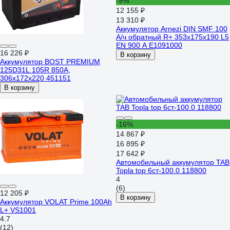
-9%
12 155 ₽
13 310 ₽
Аккумулятор Arnezi DIN SMF 100
А/ч обратный R+ 353x175x190 L5
EN 900 А E1091000
16 226 ₽
В корзину
Аккумулятор BOST PREMIUM
125D31L 105R 850A,
306x172x220 451151
В корзину
-16%
14 867 ₽
16 895 ₽
17 642 ₽
Автомобильный аккумулятор TAB
Topla top 6ст-100.0 118800
4
(6)
12 205 ₽
В корзину
Аккумулятор VOLAT Prime 100Ah
L+ VS1001
4.7
(12)