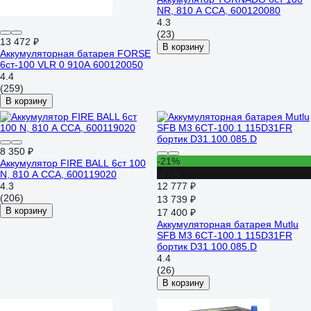
NR, 810 А CCA, 600120080
4.3
(23)
13 472 ₽
В корзину
Аккумуляторная батарея FORSE
6ст-100 VLR 0 910A 600120050
4.4
(259)
В корзину
8 350 ₽
-21%
Аккумулятор FIRE BALL 6ст 100
-27%
N, 810 А CCA, 600119020
4.3
12 777 ₽
(206)
13 739 ₽
В корзину
17 400 ₽
Аккумуляторная батарея Mutlu
SFB M3 6СТ-100.1 115D31FR
бортик D31.100.085.D
4.4
(26)
В корзину