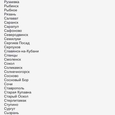
Рузаевка
Рыбинск
Рыбное
Рязань
Салават
Саранск
Сарапул
Сафоново
Северодвинск
Семилуки
Сергиев Посад
Серпухов
Славянск-на-Кубани
Сланцы
Смоленск
Сокол
Соликамск
Солнечногорск
Сосново
Сосновый Бор
Сочи
Ставрополь
Старая Купавна
Старый Оскол
Стерлитамак
Ступино
Сургут
Сызрань