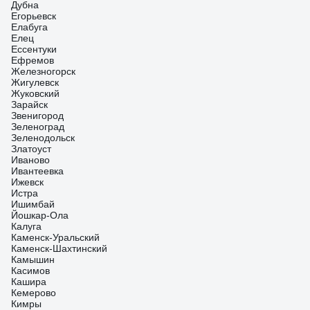
Дубна
Егорьевск
Елабуга
Елец
Ессентуки
Ефремов
Железногорск
Жигулевск
Жуковский
Зарайск
Звенигород
Зеленоград
Зеленодольск
Златоуст
Иваново
Ивантеевка
Ижевск
Истра
Ишимбай
Йошкар-Ола
Калуга
Каменск-Уральский
Каменск-Шахтинский
Камышин
Касимов
Кашира
Кемерово
Кимры