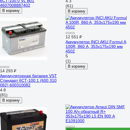
6СТ-100.0 VL B01
4.3
4607008887402
(61)
В корзину
В корзину
12 551 ₽
Аккумулятор INCI AKU Formul A
100R, 860 A, 353x175x190 мм
4502
5
(1)
В корзину
14 293 ₽
Аккумуляторная батарея VST
Стандарт 6СТ-100.1 (600 310
082) 600310082
4.8
(81)
В корзину