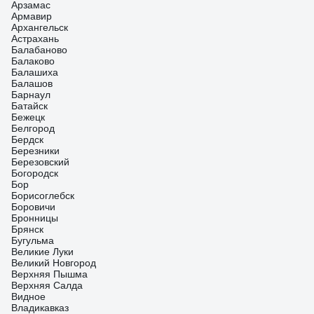
Арзамас
Армавир
Архангельск
Астрахань
Балабаново
Балаково
Балашиха
Балашов
Барнаул
Батайск
Бежецк
Белгород
Бердск
Березники
Березовский
Богородск
Бор
Борисоглебск
Боровичи
Бронницы
Брянск
Бугульма
Великие Луки
Великий Новгород
Верхняя Пышма
Верхняя Салда
Видное
Владикавказ