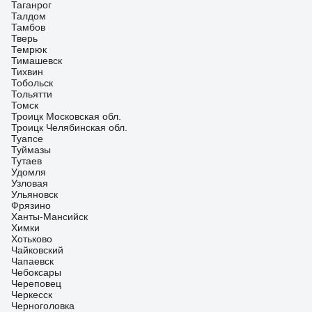
Таганрог
Талдом
Тамбов
Тверь
Темрюк
Тимашевск
Тихвин
Тобольск
Тольятти
Томск
Троицк Московская обл.
Троицк Челябинская обл.
Туапсе
Туймазы
Тутаев
Удомля
Узловая
Ульяновск
Фрязино
Ханты-Мансийск
Химки
Хотьково
Чайковский
Чапаевск
Чебоксары
Череповец
Черкесск
Черноголовка