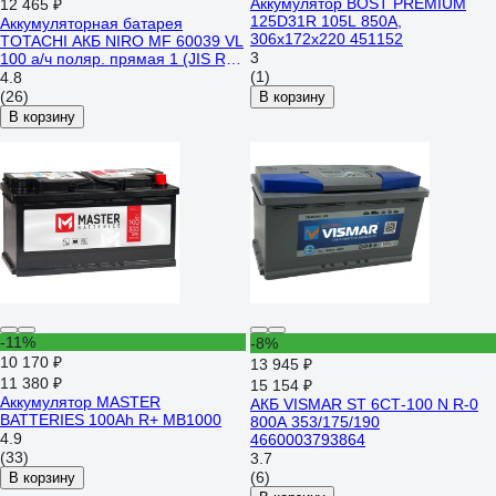
Аккумулятор BOST PREMIUM
12 465 ₽
125D31R 105L 850A,
Аккумуляторная батарея
306x172x220 451152
TOTACHI АКБ NIRO MF 60039 VL
3
100 а/ч поляр. прямая 1 (JIS R)
90300
(1)
4.8
(26)
В корзину
В корзину
-11%
-8%
10 170 ₽
13 945 ₽
11 380 ₽
15 154 ₽
Аккумулятор MASTER
АКБ VISMAR ST 6СТ-100 N R-0
BATTERIES 100Ah R+ MB1000
800A 353/175/190
4.9
4660003793864
(33)
3.7
(6)
В корзину