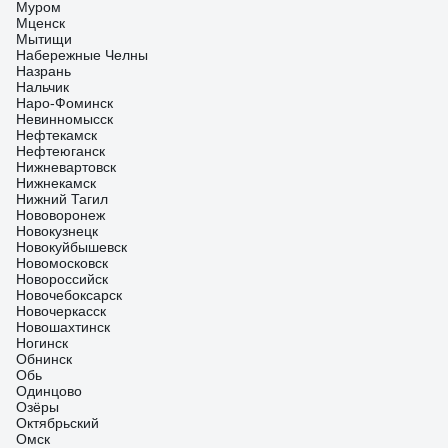
Муром
Мценск
Мытищи
Набережные Челны
Назрань
Нальчик
Наро-Фоминск
Невинномысск
Нефтекамск
Нефтеюганск
Нижневартовск
Нижнекамск
Нижний Тагил
Нововоронеж
Новокузнецк
Новокуйбышевск
Новомосковск
Новороссийск
Новочебоксарск
Новочеркасск
Новошахтинск
Ногинск
Обнинск
Обь
Одинцово
Озёры
Октябрьский
Омск