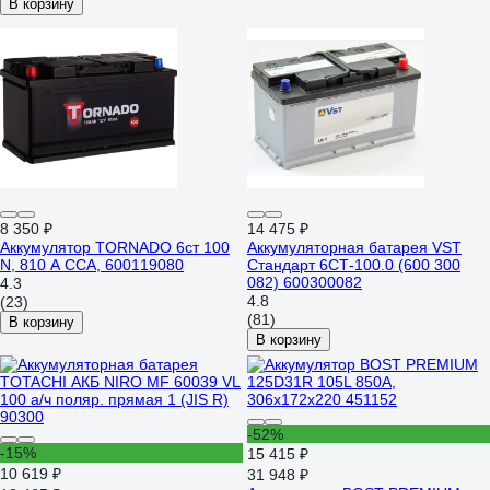
В корзину
8 350 ₽
14 475 ₽
Аккумулятор TORNADO 6ст 100
Аккумуляторная батарея VST
N, 810 А CCA, 600119080
Стандарт 6СТ-100.0 (600 300
082) 600300082
4.3
4.8
(23)
(81)
В корзину
В корзину
-52%
-15%
15 415 ₽
10 619 ₽
31 948 ₽