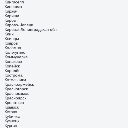
Кингисепп
Кинешма
Киржач
Кириши
Киров
Кирово-Чепецк
Кировск Ленинградская обл.
Клин
Клинцы
Ковров
Коломна
Кольчугино
Коммунарка
Конаково
Копейск
Королёв
Кострома
Котельники
Красноармейск
Красногорск
Краснокамск
Красноярск
Кропоткин
Крымск
Кстово
Кубинка
Кузнецк
Курган