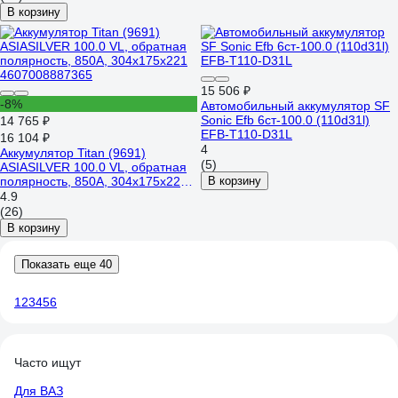
В корзину
15 506 ₽
-8%
Автомобильный аккумулятор SF
Sonic Efb 6ст-100.0 (110d31l)
14 765 ₽
EFB-T110-D31L
16 104 ₽
4
Аккумулятор Titan (9691)
(5)
ASIASILVER 100.0 VL, обратная
полярность, 850А, 304x175x221
В корзину
4607008887365
4.9
(26)
В корзину
Показать еще 40
1
2
3
4
5
6
Часто ищут
Для ВАЗ