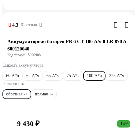
4.3
61 отзыв
Аккумуляторная батарея FB 6 СТ 100 А/ч 0 LR 870 A
600120040
Код товара: 15920908
Емкость аккумулятора
60 А*ч
62 А*ч
65 А*ч
75 А*ч
100 А*ч
225 А*ч
Полярность
обратная -+
прямая +-
9 430 ₽
-14%