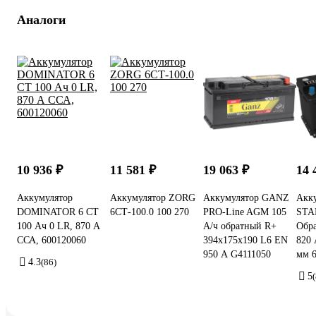
Аналоги
10 936 ₽
11 581 ₽
19 063 ₽
14 
Аккумулятор
Аккумулятор ZORG
Аккумулятор GANZ
Акк
DOMINATOR 6 СТ
6СТ-100.0 100 270
PRO-Line AGM 105
STA
100 Ач 0 LR, 870 А
А/ч обратный R+
Обра
ССА, 600120060
394x175x190 L6 EN
820 
950 А G4111050
мм 
4.3
(86)
5
(