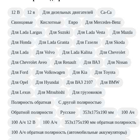
12 В
12 в
Для дизельных двигателей
Ca-Ca
Свинцовые
Кислотные
Евро
Для Mercedes-Benz
Для Lada Largus
Для Suzuki
Для Lada Vesta
Для Mazda
Для Honda
Для Lada Granta
Для Газели
Для Skoda
Для Lada
Для Volvo
Для Lada Kalina
Для Chevrolet
Для Chevrolet Aveo
Для Renault
Для ВАЗ
Для Nissan
Для Ford
Для Volkswagen
Для Kia
Для Toyota
Для Opel
Для Hyundai
Для ВАЗ 2107
Для BMW
Для Lexus
Для Mitsubishi
Для грузовиков
Полярность обратная
С другой полярностью
Обратной полярности
Русские
353x175x190 мм
100 Ач
100 А/ч 12 В
100 А/ч
353x175x190 мм обратная полярность
100 А/ч обратная полярность (автомобильные аккумуляторы)