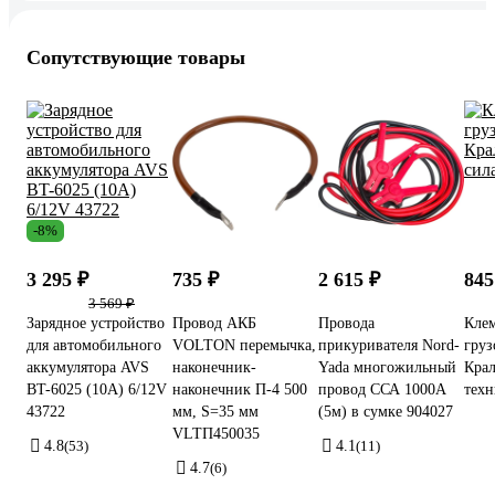
Сопутствующие товары
-8%
3 295 ₽
735 ₽
2 615 ₽
845
3 569 ₽
Зарядное устройство
Провод АКБ
Провода
Кле
для автомобильного
VOLTON перемычка,
прикуривателя Nord-
гру
аккумулятора AVS
наконечник-
Yada многожильный
Крал
BT-6025 (10A) 6/12V
наконечник П-4 500
провод ССА 1000А
техн
43722
мм, S=35 мм
(5м) в сумке 904027
VLTП450035
4.8
(53)
4.1
(11)
4.7
(6)