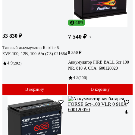
-10%
33 830 ₽
7 540 ₽
Тяговый аккумулятор Rutrike 6-
8 350 ₽
EVF-100, 12В, 100 А/ч (C5) 021664
Аккумулятор FIRE BALL 6ст 100
4.9
(292)
NR, 810 А CCA, 600120020
4.3
(206)
В корзину
В корзину