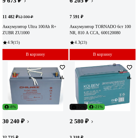
9 673 ₽
6 205 ₽
11 482 ₽
7 591 ₽
12 590 ₽
Аккумулятор Ultra 100Ah R+
Аккумулятор TORNADO 6ст 100
ZUBR ZU1000
NR, 810 А CCA, 600120080
4.9
(15)
4.3
(23)
В корзину
В корзину
-8%
-22%
-21%
30 240 ₽
2 580 ₽
32 725 ₽
3 318 ₽