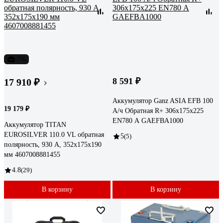
-7%
8 591 ₽
17 910 ₽
Аккумулятор Ganz ASIA EFB 100
19 179 ₽
А/ч Обратная R+ 306x175x225
EN780 А GAEFBA1000
Аккумулятор TITAN
EUROSILVER 110.0 VL обратная
5
(5)
полярность, 930 А, 352x175x190
мм 4607008881455
4.8
(29)
В корзину
В корзину