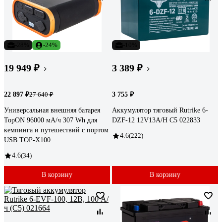
-28%
-24%
-10%
19 949 ₽
3 389 ₽
22 897 ₽
3 755 ₽
27 640 ₽
Универсальная внешняя батарея
Аккумулятор тяговый Rutrike 6-
TopON 96000 мА/ч 307 Wh для
DZF-12 12V13A/H C5 022833
кемпинга и путешествий с портом
4.6
(222)
USB TOP-X100
4.6
(34)
В корзину
В корзину