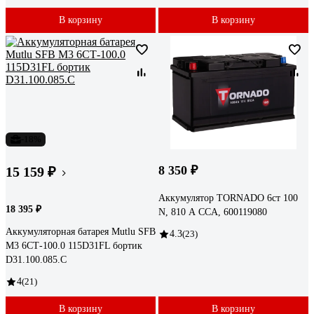
В корзину
В корзину
-18%
8 350 ₽
15 159 ₽
Аккумулятор TORNADO 6ст 100
18 395 ₽
N, 810 А CCA, 600119080
Аккумуляторная батарея Mutlu SFB
4.3
(23)
M3 6СТ-100.0 115D31FL бортик
D31.100.085.C
4
(21)
В корзину
В корзину