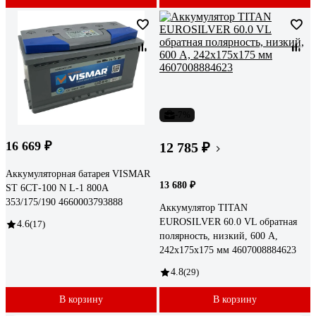
-7%
16 669 ₽
12 785 ₽
Аккумуляторная батарея VISMAR
13 680 ₽
ST 6СТ-100 N L-1 800A
353/175/190 4660003793888
Аккумулятор TITAN
EUROSILVER 60.0 VL обратная
4.6
(17)
полярность, низкий, 600 А,
242x175x175 мм 4607008884623
4.8
(29)
В корзину
В корзину