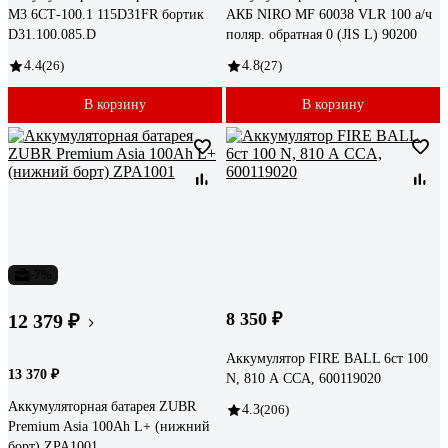
M3 6СТ-100.1 115D31FR бортик
АКБ NIRO MF 60038 VLR 100 а/ч
D31.100.085.D
поляр. обратная 0 (JIS L) 90200
4.4
(26)
4.8
(27)
В корзину
В корзину
-7%
8 350 ₽
12 379 ₽
Аккумулятор FIRE BALL 6ст 100
13 370 ₽
N, 810 А CCA, 600119020
Аккумуляторная батарея ZUBR
4.3
(206)
Premium Asia 100Ah L+ (нижний
борт) ZPA1001