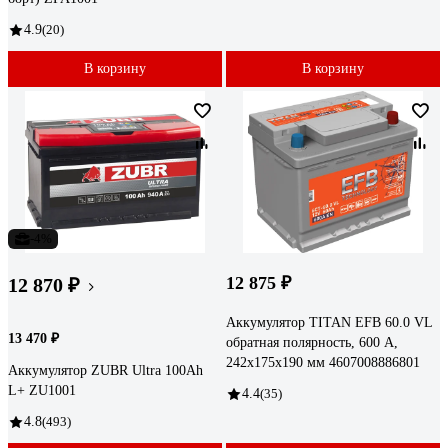
4.9
(20)
В корзину
В корзину
-4%
12 875 ₽
12 870 ₽
Аккумулятор TITAN EFB 60.0 VL
13 470 ₽
обратная полярность, 600 А,
242x175x190 мм 4607008886801
Аккумулятор ZUBR Ultra 100Ah
L+ ZU1001
4.4
(35)
4.8
(493)