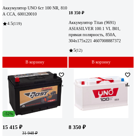
Аккумулятор UNO 6ст 100 NR, 810
18 350 ₽
А CCA, 600120010
Аккумулятор Titan (9691)
4.5
(119)
ASIASILVER 100.1 VL B01,
прямая полярность, 850А,
304x175x221 4607008887372
5
(12)
В корзину
В корзину
-52%
15 415 ₽
8 350 ₽
31 948 ₽