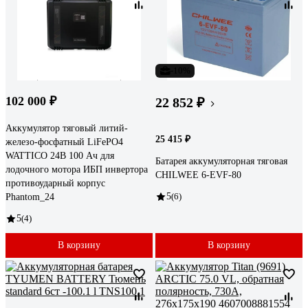
-10%
102 000 ₽
22 852 ₽
Аккумулятор тяговый литий-
25 415 ₽
железо-фосфатный LiFePO4
WATTICO 24В 100 Ач для
Батарея аккумуляторная тяговая
лодочного мотора ИБП инвертора
CHILWEE 6-EVF-80
противоударный корпус
5
(6)
Phantom_24
5
(4)
В корзину
В корзину