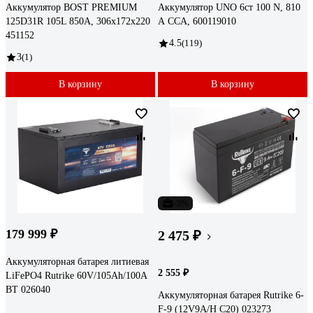
Аккумулятор BOST PREMIUM
Аккумулятор UNO 6ст 100 N, 810
125D31R 105L 850A, 306x172x220
А CCA, 600119010
451152
4.5
(119)
3
(1)
В корзину
В корзину
-3%
179 999 ₽
2 475 ₽
Аккумуляторная батарея литиевая
2 555 ₽
LiFePO4 Rutrike 60V/105Ah/100A
BT 026040
Аккумуляторная батарея Rutrike 6-
F-9 (12V9A/H C20) 023273