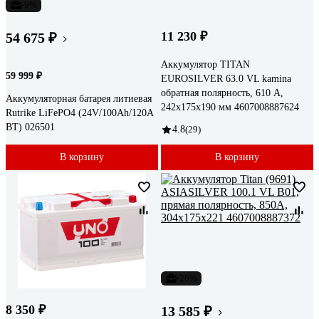
-9%
11 230 ₽
54 675 ₽
Аккумулятор TITAN
59 999 ₽
EUROSILVER 63.0 VL kamina
обратная полярность, 610 А,
Аккумуляторная батарея литиевая
242x175x190 мм 4607008887624
Rutrike LiFePO4 (24V/100Ah/120A
BT) 026501
4.8
(29)
В корзину
В корзину
-26%
8 350 ₽
13 585 ₽