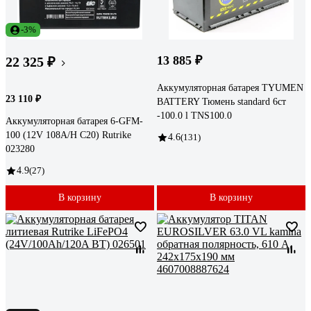
-3%
13 885 ₽
22 325 ₽
Аккумуляторная батарея TYUMEN
23 110 ₽
BATTERY Тюмень standard 6ст
-100.0 l TNS100.0
Аккумуляторная батарея 6-GFM-
100 (12V 108A/H C20) Rutrike
4.6
(131)
023280
4.9
(27)
В корзину
В корзину