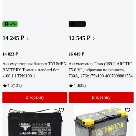
-4%
-22%
14 245 ₽
12 545 ₽
14 823 ₽
16 049 ₽
Аккумуляторная батарея TYUMEN
Аккумулятор Titan (9691) ARCTIC
BATTERY Тюмень standard 6ст
75.0 VL, обратная полярность,
-100.1 l TNS100.1
730А, 276x175x190 4607008881554
4.6
(131)
4.3
(25)
В корзину
В корзину