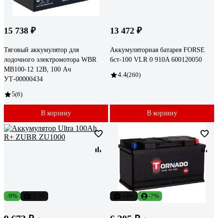
15 738 ₽
13 472 ₽
Тяговый аккумулятор для
Аккумуляторная батарея FORSE
лодочного электромотора WBR
6ст-100 VLR 0 910A 600120050
MB100-12 12В, 100 Ач
4.4
(260)
УТ-00000434
5
(6)
В корзину
В корзину
-9%
-23%
-18%
-7%