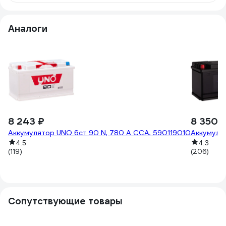
Аналоги
8 243 ₽
8 350 
Аккумулятор UNO 6ст 90 N, 780 А CCA, 590119010
Аккумулят
4.5
4.3
(119)
(206)
Сопутствующие товары