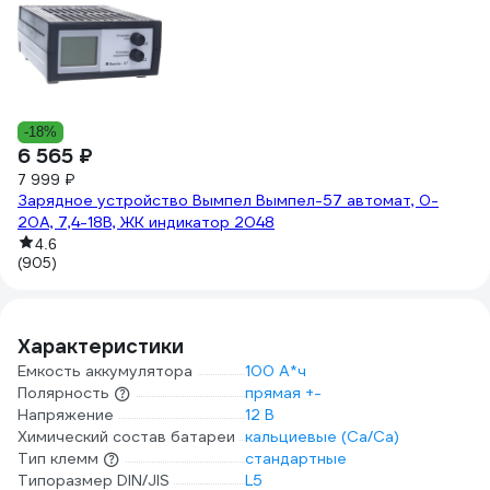
7
-18%
6 565 ₽
П
7 999 ₽
П
Зарядное устройство Вымпел Вымпел-57 автомат, 0-
20А, 7,4-18В, ЖК индикатор 2048
(6
4.6
(905)
Характеристики
Емкость аккумулятора
100 А*ч
Полярность
прямая +-
Напряжение
12 В
Химический состав батареи
кальциевые (Ca/Ca)
Тип клемм
стандартные
Типоразмер DIN/JIS
L5