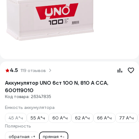
4.5
119 отзывов
Аккумулятор UNO 6ст 100 N, 810 А CCA,
600119010
Код товара: 26347835
Емкость аккумулятора
45 А*ч
55 А*ч
60 А*ч
62 А*ч
66 А*ч
77 А*ч
Полярность
обратная -+
прямая +-