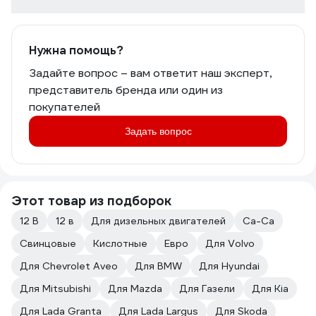
Нужна помощь?
Задайте вопрос – вам ответит наш эксперт,
представитель бренда или один из
покупателей
Задать вопрос
Этот товар из подборок
12 В
12 в
Для дизельных двигателей
Ca-Ca
Свинцовые
Кислотные
Евро
Для Volvo
Для Chevrolet Aveo
Для BMW
Для Hyundai
Для Mitsubishi
Для Mazda
Для Газели
Для Kia
Для Lada Granta
Для Lada Largus
Для Skoda