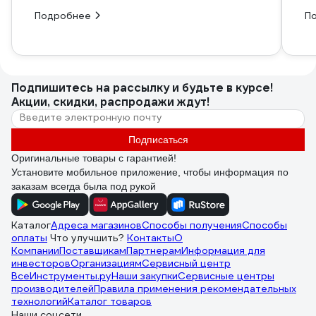
Подробнее
П
Подпишитесь
на рассылку
и будьте в курсе!
Акции, скидки, распродажи ждут!
Подписаться
Оригинальные товары с гарантией!
Установите мобильное приложение, чтобы информация по
заказам всегда была под рукой
Каталог
Адреса магазинов
Способы получения
Способы
оплаты
Что улучшить?
Контакты
О
Компании
Поставщикам
Партнерам
Информация для
инвесторов
Организациям
Сервисный центр
ВсеИнструменты.ру
Наши закупки
Сервисные центры
производителей
Правила применения рекомендательных
технологий
Каталог товаров
Наши соцсети