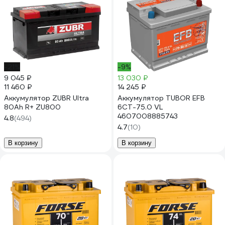
-21%
-9%
9 045 ₽
13 030 ₽
11 460 ₽
14 245 ₽
Аккумулятор ZUBR Ultra
Аккумулятор TUBOR EFB
80Ah R+ ZU800
6СТ-75.0 VL
4607008885743
4.8
(494)
4.7
(10)
В корзину
В корзину