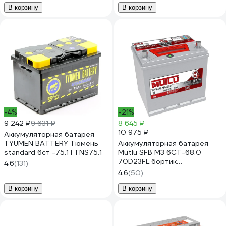
В корзину
В корзину
-4%
-21%
9 242 ₽
9 631 ₽
8 645 ₽
10 975 ₽
Аккумуляторная батарея
TYUMEN BATTERY Тюмень
Аккумуляторная батарея
standard 6ст -75.1 l TNS75.1
Mutlu SFB M3 6СТ-68.0
70D23FL бортик
4.6
(131)
D23.68.060.С
4.6
(50)
В корзину
В корзину