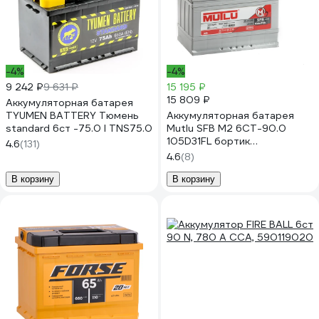
-4%
-4%
9 242 ₽
9 631 ₽
15 195 ₽
15 809 ₽
Аккумуляторная батарея
TYUMEN BATTERY Тюмень
Аккумуляторная батарея
standard 6ст -75.0 l TNS75.0
Mutlu SFB M2 6СТ-90.0
105D31FL бортик
4.6
(131)
D31.90.072.C
4.6
(8)
В корзину
В корзину