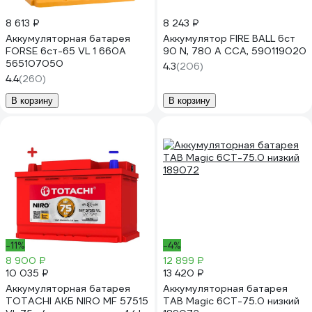
8 613 ₽
8 243 ₽
Аккумуляторная батарея
Аккумулятор FIRE BALL 6ст
FORSE 6ст-65 VL 1 660A
90 N, 780 А CCA, 590119020
565107050
4.3
(206)
4.4
(260)
В корзину
В корзину
-11%
-4%
8 900 ₽
12 899 ₽
10 035 ₽
13 420 ₽
Аккумуляторная батарея
Аккумуляторная батарея
TOTACHI АКБ NIRO MF 57515
TAB Magic 6СТ-75.0 низкий