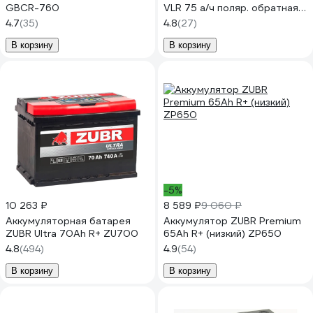
GBCR-760
VLR 75 а/ч поляр. обратная
0 (JIS L) 90275
4.7
(35)
4.8
(27)
В корзину
В корзину
-5%
10 263 ₽
8 589 ₽
9 060 ₽
Аккумуляторная батарея
Аккумулятор ZUBR Premium
ZUBR Ultra 70Ah R+ ZU700
65Ah R+ (низкий) ZP650
4.8
(494)
4.9
(54)
В корзину
В корзину