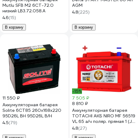
Mutlu SFB M2 6СТ-72.0
AGM
низкий LB3.72.058.A
4.8
(225)
4.6
(15)
В корзину
В корзину
-15%
11 550 ₽
7 505 ₽
8 810 ₽
Аккумуляторная батарея
Solite 6СТ85 260х168х220
Аккумуляторная батарея
95D26L BH 95D26L B/H
TOTACHI АКБ NIRO MF 56519
VL 65 а/ч поляр. прямая 1 (JIS
4.5
(79)
R) 90265
4.8
(27)
В корзину
В корзину