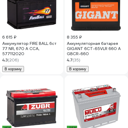
6 615 ₽
8 355 ₽
Аккумулятор FIRE BALL 6ст
Аккумуляторная батарея
77 NR, 670 А CCA,
GIGANT 6СТ-65VLR 660 A
577112020
GBCR-660
4.3
(206)
4.7
(35)
В корзину
В корзину