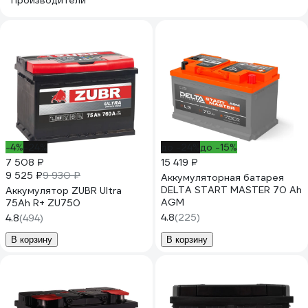
Производители
-4%
-24%
до -24%
до -15%
7 508 ₽
15 419 ₽
9 525 ₽
9 930 ₽
Аккумуляторная батарея
DELTA START MASTER 70 Ah
Аккумулятор ZUBR Ultra
AGM
75Ah R+ ZU750
4.8
(225)
4.8
(494)
В корзину
В корзину