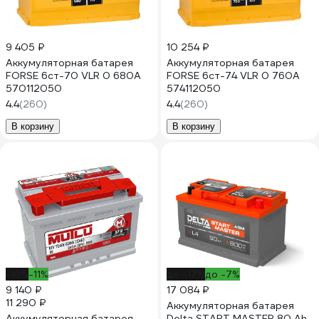
9 405 ₽
10 254 ₽
Аккумуляторная батарея
Аккумуляторная батарея
FORSE 6ст-70 VLR 0 680A
FORSE 6ст-74 VLR 0 760A
570112050
574112050
4.4
(260)
4.4
(260)
В корзину
В корзину
-19%
-11%
до -17%
до -7%
9 140 ₽
17 084 ₽
11 290 ₽
Аккумуляторная батарея
Аккумуляторная батарея
Delta START MASTER 80 Ah