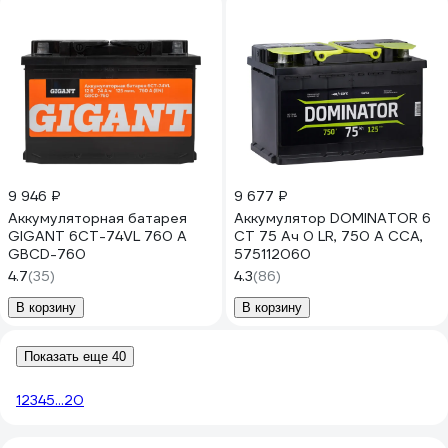
9 946 ₽
9 677 ₽
Аккумуляторная батарея
Аккумулятор DOMINATOR 6
GIGANT 6СТ-74VL 760 A
СТ 75 Ач 0 LR, 750 А ССА,
GBCD-760
575112060
4.7
(35)
4.3
(86)
В корзину
В корзину
Показать еще 40
1
2
3
4
5
...
20