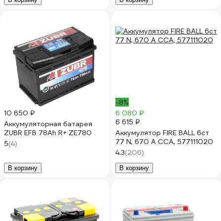
-8%
10 650 ₽
6 080 ₽
6 615 ₽
Аккумуляторная батарея
ZUBR EFB 78Ah R+ ZE780
Аккумулятор FIRE BALL 6ст
77 N, 670 А CCA, 577111020
5
(4)
4.3
(206)
В корзину
В корзину