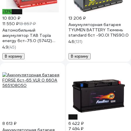
-17%
-22%
10 830 ₽
13 206 ₽
11 550 ₽
13 857 ₽
Аккумуляторная батарея
TYUMEN BATTERY Тюмень
Автомобильный
standard 6ст -90.0l TNS90.0
аккумулятор TAB Topla
energy 6ст-75.0 (57412)
4.6
(131)
108075
4.9
(45)
В корзину
В корзину
-14%
8 613 ₽
6 422 ₽
7 494 ₽
Аккумуляторная батарея