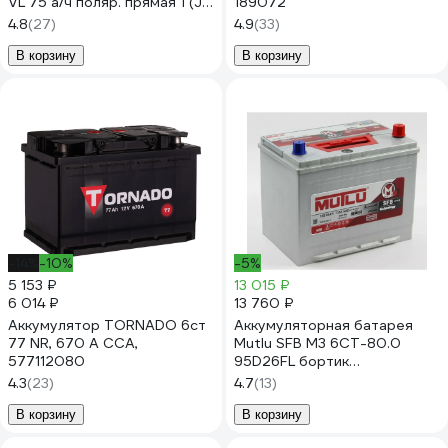
VL 75 а/ч поляр. прямая 1 (JIS
189072
R) 90375
4.8
(27)
4.9
(33)
В корзину
В корзину
-14%
-10%
-5%
5 153 ₽
13 015 ₽
6 014 ₽
13 760 ₽
Аккумулятор TORNADO 6ст
Аккумуляторная батарея
77 NR, 670 А CCA,
Mutlu SFB M3 6СТ-80.0
577112080
95D26FL бортик
D26.80.066.C
4.3
(23)
4.7
(13)
В корзину
В корзину