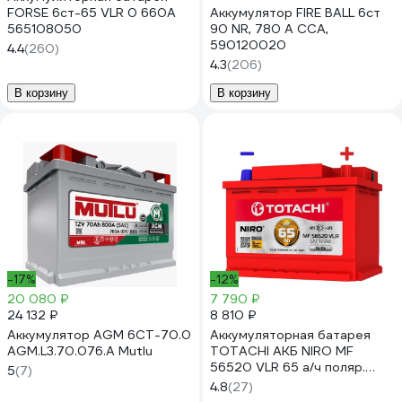
FORSE 6ст-65 VLR 0 660A
Аккумулятор FIRE BALL 6ст
565108050
90 NR, 780 А CCA,
590120020
4.4
(260)
4.3
(206)
В корзину
В корзину
-17%
-12%
20 080 ₽
7 790 ₽
24 132 ₽
8 810 ₽
Аккумулятор AGM 6СТ-70.0
Аккумуляторная батарея
AGM.L3.70.076.A Mutlu
TOTACHI АКБ NIRO MF
56520 VLR 65 а/ч поляр.
5
(7)
обратная 0 (JIS L) 90365
4.8
(27)