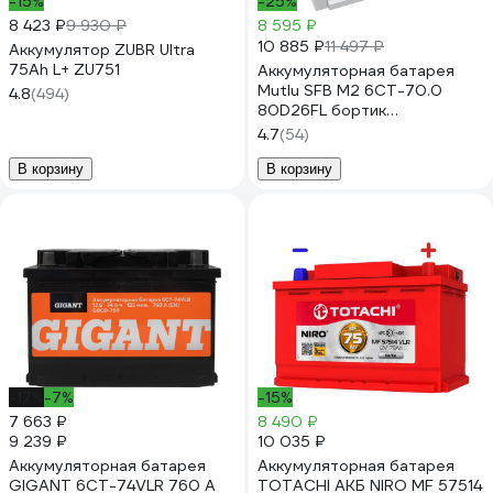
-15%
-25%
8 423 ₽
9 930 ₽
8 595 ₽
10 885 ₽
11 497 ₽
Аккумулятор ZUBR Ultra
75Ah L+ ZU751
Аккумуляторная батарея
Mutlu SFB M2 6СТ-70.0
4.8
(494)
80D26FL бортик
D26.70.063.С
4.7
(54)
В корзину
В корзину
-17%
-7%
-15%
7 663 ₽
8 490 ₽
9 239 ₽
10 035 ₽
Аккумуляторная батарея
Аккумуляторная батарея
GIGANT 6СТ-74VLR 760 A
TOTACHI АКБ NIRO MF 57514