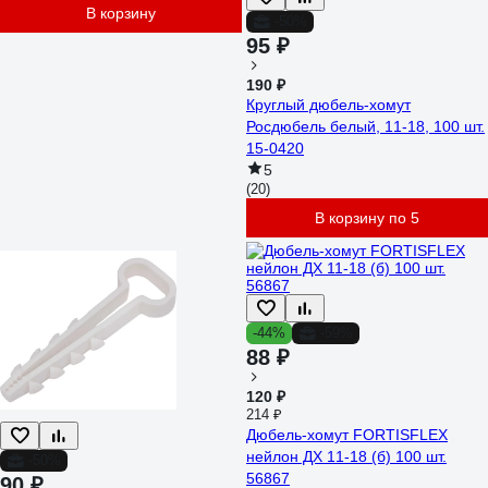
В корзину
-50%
95 ₽
190 ₽
Круглый дюбель-хомут
Росдюбель белый, 11-18, 100 шт.
15-0420
5
(20)
В корзину по 5
-44%
-59%
88 ₽
120 ₽
214 ₽
Дюбель-хомут FORTISFLEX
нейлон ДХ 11-18 (б) 100 шт.
-50%
56867
90 ₽