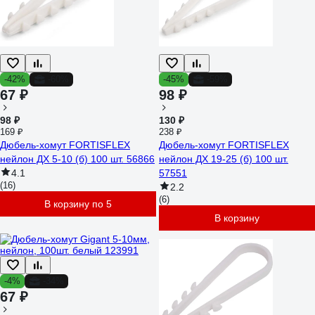
-42%
-60%
-45%
-59%
67 ₽
98 ₽
98 ₽
130 ₽
169 ₽
238 ₽
Дюбель-хомут FORTISFLEX
Дюбель-хомут FORTISFLEX
нейлон ДХ 5-10 (б) 100 шт. 56866
нейлон ДХ 19-25 (б) 100 шт.
4.1
57551
(16)
2.2
(6)
В корзину по 5
В корзину
-4%
-34%
67 ₽