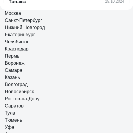
Татьяна
19.10.2024
Прочные и гибкие нейлоновые хомуты. Удобно и быстро
Москва
монтируются. Надёжно фиксируются и хорошо держат
Санкт-Петербург
кабель. Упаковка герметичная, что обеспечивает хорошие
Нижний Новгород
свойства хомутов при хранении.
Екатеринбург
Челябинск
82 отзыва
Отзыв о дюбеле-хомуте FORTISFLEX ДХП
Краснодар
14-6 ч 100 81831
Пермь
Воронеж
Самара
Владимир В.
09.07.2023
Казань
Качество, цена
Волгоград
Новосибирск
Ростов-на-Дону
Саратов
Тула
Тюмень
Уфа