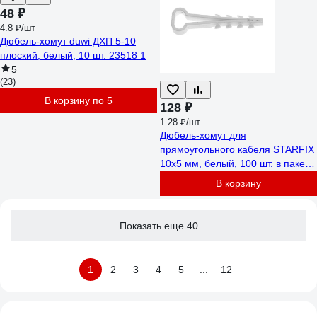
48 ₽
4.8 ₽/шт
Дюбель-хомут duwi ДХП 5-10
плоский, белый, 10 шт. 23518 1
5
(23)
В корзину по 5
128 ₽
1.28 ₽/шт
Дюбель-хомут для
прямоугольного кабеля STARFIX
10x5 мм, белый, 100 шт. в пакете
SM-82563-100
В корзину
Показать еще 40
1
2
3
4
5
...
12