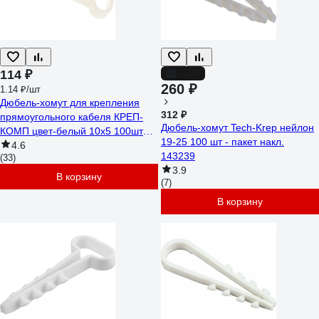
114 ₽
-17%
260 ₽
1.14 ₽/шт
Дюбель-хомут для крепления
312 ₽
прямоугольного кабеля КРЕП-
Дюбель-хомут Tech-Krep нейлон
КОМП цвет-белый 10х5 100шт
19-25 100 шт - пакет накл.
дх105
4.6
143239
(33)
3.9
В корзину
(7)
В корзину