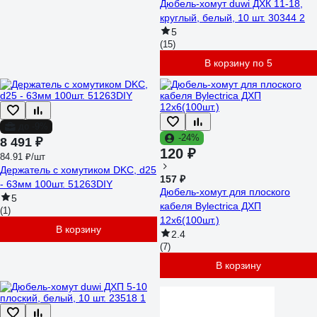
Дюбель-хомут duwi ДХК 11-18,
круглый, белый, 10 шт. 30344 2
5
(15)
В корзину по 5
до -9%
-24%
8 491 ₽
120 ₽
84.91 ₽/шт
Держатель с хомутиком DKC, d25
157 ₽
- 63мм 100шт. 51263DIY
Дюбель-хомут для плоского
5
кабеля Bylectrica ДХП
(1)
12х6(100шт.)
В корзину
2.4
(7)
В корзину