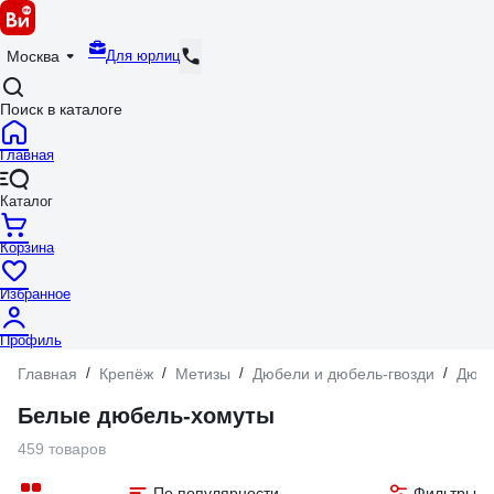
Для юрлиц
Москва
Поиск в каталоге
Главная
Каталог
Корзина
Избранное
Профиль
Главная
/
Крепёж
/
Метизы
/
Дюбели и дюбель-гвозди
/
Дюбе
Белые дюбель-хомуты
459 товаров
По популярности
Фильтры