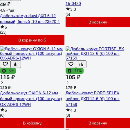
15-0430
49 ₽
3.3
4.9 ₽/шт
(6)
Дюбель-хомут duwi ДХП 6-12
плоский, белый, 10 шт. 23520 4
В корзину
5
(23)
В корзину по 5
-4%
-41%
115 ₽
105 ₽
120 ₽
179 ₽
Дюбель-хомут OXION 6-12 мм
Дюбель-хомут FORTISFLEX
белый прямоугол. (100 шт./упак)
нейлон ДХП 12-6 (б) 100 шт.
OX-ADR6-12WH
57159
5
4.3
(6)
(8)
В корзину
В корзину