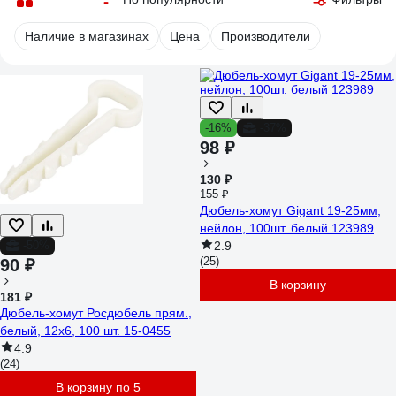
Наличие в магазинах
Цена
Производители
-16%
-37%
98 ₽
130 ₽
155 ₽
Дюбель-хомут Gigant 19-25мм,
нейлон, 100шт. белый 123989
-50%
2.9
(25)
90 ₽
В корзину
181 ₽
Дюбель-хомут Росдюбель прям.,
белый, 12x6, 100 шт. 15-0455
4.9
(24)
В корзину по 5