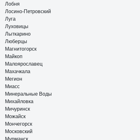
Лобня
Лосино-Петровский
Луга
Луховицы
Лыткарино
Люберцы
Магнитогорск
Майкоп
Малоярославец
Махачкала
Мегион
Миасс
Минеральные Воды
Михайловка
Мичуринск
Можайск
Мончегорск
Московский
Мурманск