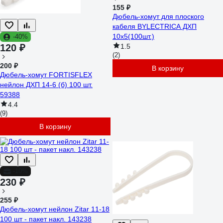
155 ₽
Дюбель-хомут для плоского
кабеля BYLECTRICA ДХП
10х5(100шт.)
-40%
120 ₽
1.5
(2)
200 ₽
В корзину
Дюбель-хомут FORTISFLEX
нейлон ДХП 14-6 (б) 100 шт.
59388
4.4
(9)
В корзину
-10%
230 ₽
255 ₽
Дюбель-хомут нейлон Zitar 11-18
100 шт - пакет накл. 143238