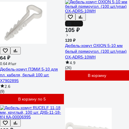
-13%
105 ₽
120 ₽
Дюбель-хомут OXION 5-10 мм
белый прямоугол. (100 шт./упак)
OX-ADR5-10WH
64 ₽
4.9
0.64 ₽/шт
(26)
Дюбель-хомут ПЭМИ 5-10 для
пл. кабеля, белый 100 шт.
В корзину
X7902895
2.6
(9)
В корзину по 5