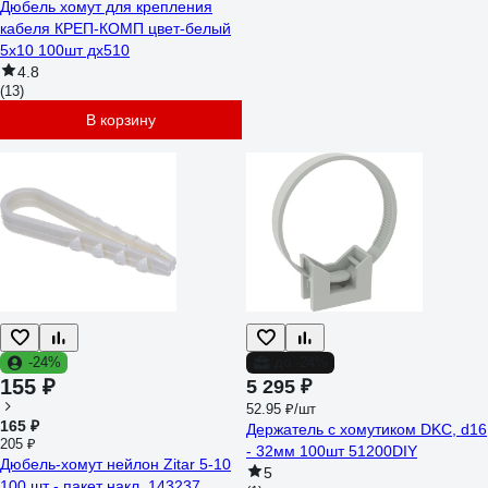
Дюбель хомут для крепления
кабеля КРЕП-КОМП цвет-белый
5х10 100шт дх510
4.8
(13)
В корзину
-24%
до -24%
155 ₽
5 295 ₽
52.95 ₽/шт
165 ₽
Держатель с хомутиком DKC, d16
205 ₽
- 32мм 100шт 51200DIY
Дюбель-хомут нейлон Zitar 5-10
5
100 шт - пакет накл. 143237