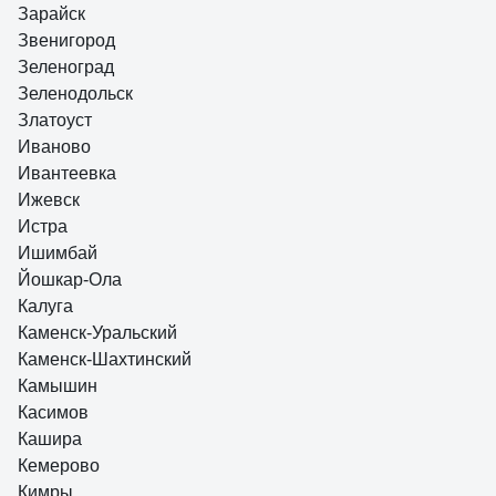
Зарайск
Звенигород
Зеленоград
Зеленодольск
Златоуст
Иваново
Ивантеевка
Ижевск
Истра
Ишимбай
Йошкар-Ола
Калуга
Каменск-Уральский
Каменск-Шахтинский
Камышин
Касимов
Кашира
Кемерово
Кимры