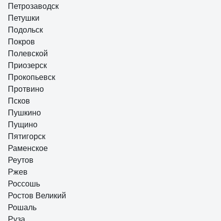
Петрозаводск
Петушки
Подольск
Покров
Полевской
Приозерск
Прокопьевск
Протвино
Псков
Пушкино
Пущино
Пятигорск
Раменское
Реутов
Ржев
Россошь
Ростов Великий
Рошаль
Руза