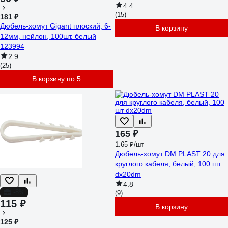
4.4
(15)
181 ₽
Дюбель-хомут Gigant плоский, 6-
В корзину
12мм, нейлон, 100шт. белый
123994
2.9
(25)
В корзину по 5
165 ₽
1.65 ₽/шт
Дюбель-хомут DM PLAST 20 для
круглого кабеля, белый, 100 шт
dx20dm
4.8
-8%
(9)
115 ₽
В корзину
125 ₽