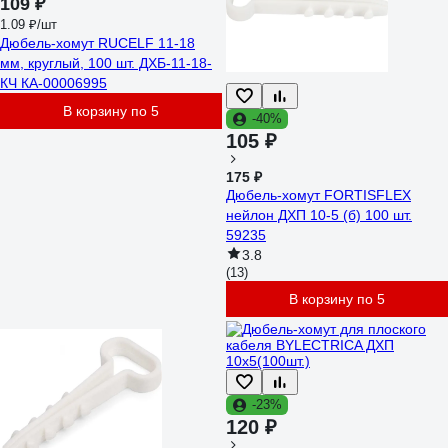
109 ₽
1.09 ₽/шт
Дюбель-хомут RUCELF 11-18
мм, круглый, 100 шт. ДХБ-11-18-
КЧ КА-00006995
В корзину по 5
-40%
105 ₽
175 ₽
Дюбель-хомут FORTISFLEX
нейлон ДХП 10-5 (б) 100 шт.
59235
3.8
(13)
В корзину по 5
-23%
120 ₽