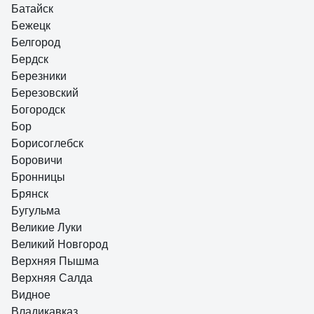
Батайск
Бежецк
Белгород
Бердск
Березники
Березовский
Богородск
Бор
Борисоглебск
Боровичи
Бронницы
Брянск
Бугульма
Великие Луки
Великий Новгород
Верхняя Пышма
Верхняя Салда
Видное
Владикавказ