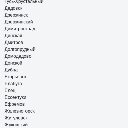
Гусь-Хрустальный
Дедовск
Дзержинск
Дзержинский
Димитровград
Динская
Дмитров
Долгопрудный
Домодедово
Донской
Дубна
Егорьевск
Елабуга
Елец
Ессентуки
Ефремов
Железногорск
Жигулевск
Жуковский