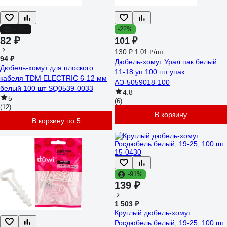
-13%
-22%
82 ₽
101 ₽
130 ₽
1.01 ₽/шт
94 ₽
Дюбель-хомут Урал пак белый
Дюбель-хомут для плоского
11-18 уп.100 шт упак.
кабеля TDM ELECTRIC 6-12 мм
АЭ-5059018-100
белый 100 шт SQ0539-0033
4.8
5
(6)
(12)
В корзину
В корзину по 5
-91%
139 ₽
1 503 ₽
Круглый дюбель-хомут
Росдюбель белый, 19-25, 100 шт.