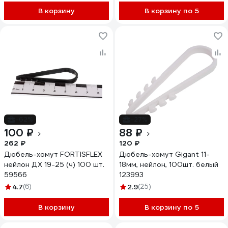
В корзину
В корзину по 5
-62%
-27%
100 ₽
88 ₽
262 ₽
120 ₽
Дюбель-хомут FORTISFLEX
Дюбель-хомут Gigant 11-
нейлон ДХ 19-25 (ч) 100 шт.
18мм, нейлон, 100шт. белый
59566
123993
4.7
(6)
2.9
(25)
В корзину
В корзину по 5