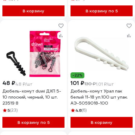
В корзину
В корзину по 5
-22%
48 ₽
101 ₽
130 ₽
4.8 ₽/шт
1.01 ₽/шт
Дюбель-хомут duwi ДХП 5-
Дюбель-хомут Урал пак
10 плоский, черный, 10 шт.
белый 11-18 уп.100 шт упак.
23519 8
АЭ-5059018-100
5
(23)
4.8
(6)
В корзину по 5
В корзину