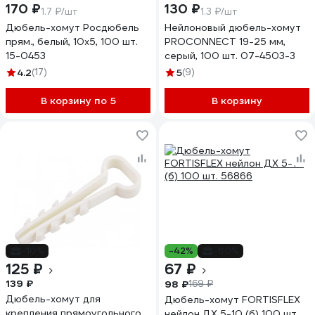
170 ₽
130 ₽
1.7 ₽/шт
1.3 ₽/шт
Дюбель-хомут Росдюбель
Нейлоновый дюбель-хомут
прям., белый, 10x5, 100 шт.
PROCONNECT 19-25 мм,
15-0453
серый, 100 шт. 07-4503-3
4.2
(17)
5
(9)
В корзину по 5
В корзину
-10%
-42%
-60%
125 ₽
67 ₽
139 ₽
98 ₽
169 ₽
Дюбель-хомут для
Дюбель-хомут FORTISFLEX
крепления прямоугольного
нейлон ДХ 5-10 (б) 100 шт.