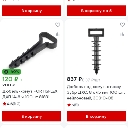
В корзину
В корзину по 5
-40%
120 ₽
837 ₽
8.37 ₽/шт
200 ₽
Дюбель под хомут-стяжку
Дюбель-хомут FORTISFLEX
Зубр ДХС, 8 x 45 мм, 100 шт,
ДХП 14-6 ч 100шт 81831
нейлоновый, 30910-08
4.6
(82)
5
(6)
В корзину
В корзину