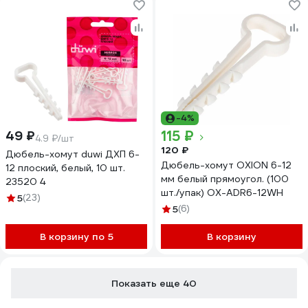
-4%
115 ₽
49 ₽
4.9 ₽/шт
120 ₽
Дюбель-хомут duwi ДХП 6-
Дюбель-хомут OXION 6-12
12 плоский, белый, 10 шт.
мм белый прямоугол. (100
23520 4
шт./упак) OX-ADR6-12WH
5
(23)
5
(6)
В корзину по 5
В корзину
Показать еще 40