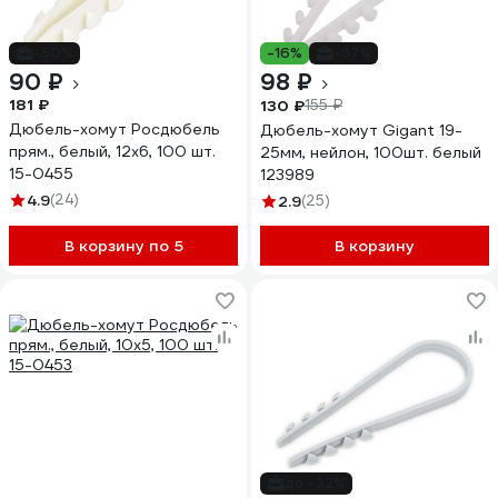
-50%
-16%
-37%
90 ₽
98 ₽
181 ₽
130 ₽
155 ₽
Дюбель-хомут Росдюбель
Дюбель-хомут Gigant 19-
прям., белый, 12x6, 100 шт.
25мм, нейлон, 100шт. белый
15-0455
123989
4.9
(24)
2.9
(25)
В корзину по 5
В корзину
до -32%