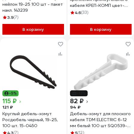
нейлон 19-25 100 шт - пакет
кабеля КРЕП-КОМП цвет-
накл. 143239
белый 10х5 100шт дх105
4.6
(33)
3.9
(7)
В корзину
В корзину
-5%
-13%
115 ₽
82 ₽
121 ₽
94 ₽
Круглый дюбель-хомут
Дюбель-хомут для плоского
Росдюбель черный, 19-25,
кабеля TDM ELECTRIC 6-12
100 шт. 15-0450
мм белый 100 шт SQ0539-
0033
4.3
(7)
5
(12)