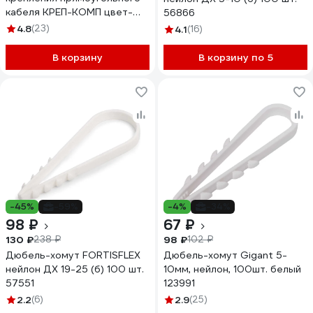
кабеля КРЕП-КОМП цвет-
56866
белый 12х6 100шт дх126
4.8
(23)
4.1
(16)
В корзину
В корзину по 5
-45%
-59%
-4%
-34%
98 ₽
67 ₽
130 ₽
98 ₽
238 ₽
102 ₽
Дюбель-хомут FORTISFLEX
Дюбель-хомут Gigant 5-
нейлон ДХ 19-25 (б) 100 шт.
10мм, нейлон, 100шт. белый
57551
123991
2.2
(6)
2.9
(25)