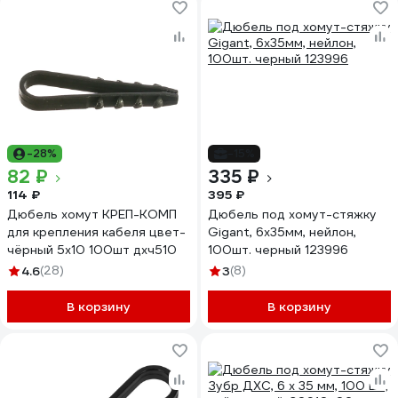
-28%
-15%
82 ₽
335 ₽
114 ₽
395 ₽
Дюбель хомут КРЕП-КОМП
Дюбель под хомут-стяжку
для крепления кабеля цвет-
Gigant, 6x35мм, нейлон,
чёрный 5х10 100шт дхч510
100шт. черный 123996
4.6
(28)
3
(8)
В корзину
В корзину