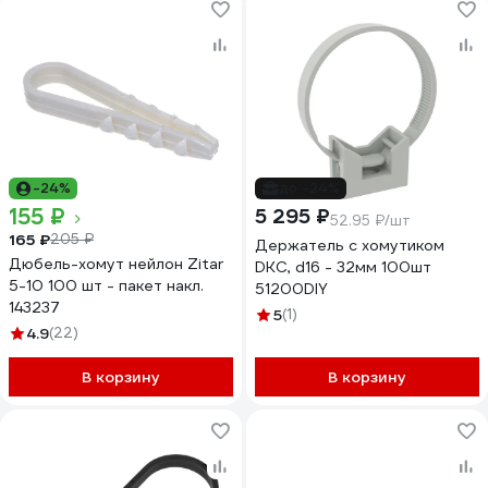
-24%
до -24%
155 ₽
5 295 ₽
52.95 ₽/шт
165 ₽
205 ₽
Держатель с хомутиком
Дюбель-хомут нейлон Zitar
DKC, d16 - 32мм 100шт
5-10 100 шт - пакет накл.
51200DIY
143237
5
(1)
4.9
(22)
В корзину
В корзину