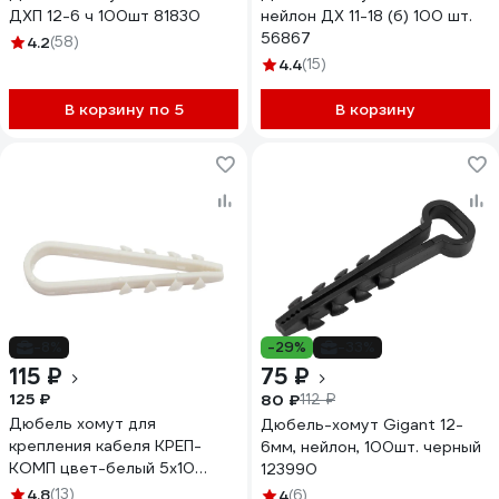
ДХП 12-6 ч 100шт 81830
нейлон ДХ 11-18 (б) 100 шт.
56867
4.2
(58)
4.4
(15)
В корзину по 5
В корзину
-8%
-29%
-33%
115 ₽
75 ₽
125 ₽
80 ₽
112 ₽
Дюбель хомут для
Дюбель-хомут Gigant 12-
крепления кабеля КРЕП-
6мм, нейлон, 100шт. черный
КОМП цвет-белый 5х10
123990
100шт дх510
4.8
(13)
4
(6)