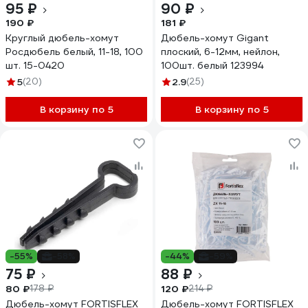
95 ₽
90 ₽
190 ₽
181 ₽
Круглый дюбель-хомут
Дюбель-хомут Gigant
Росдюбель белый, 11-18, 100
плоский, 6-12мм, нейлон,
шт. 15-0420
100шт. белый 123994
5
(20)
2.9
(25)
В корзину по 5
В корзину по 5
-55%
-58%
-44%
-59%
75 ₽
88 ₽
80 ₽
120 ₽
178 ₽
214 ₽
Дюбель-хомут FORTISFLEX
Дюбель-хомут FORTISFLEX