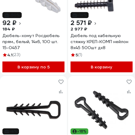
-50%
-14%
92 ₽
2 571 ₽
184 ₽
2 977 ₽
Дюбель-хомут Росдюбель
Дюбель под кабельную
прям., белый, 14x6, 100 шт.
стяжку КРЕП-КОМП нейлон
15-0457
8х45 500шт дх8
4.1
(23)
5
(1)
В корзину по 5
В корзину
-4%
-18%