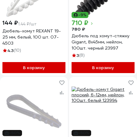
-9%
710 ₽
144 ₽
1.44 ₽/шт
780 ₽
Дюбель-хомут REXANT 19-
Дюбель под хомут-стяжку
25 мм, белый, 100 шт. 07-
Gigant, 8x45мм, нейлон,
4503
100шт. черный 23997
4.3
(10)
3
(8)
В корзину
В корзину
-50%
-50%