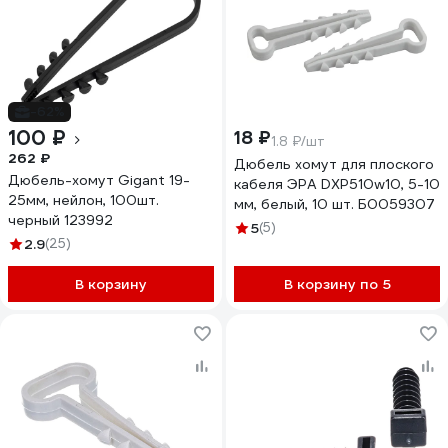
-62%
100 ₽
18 ₽
1.8 ₽/шт
262 ₽
Дюбель хомут для плоского
Дюбель-хомут Gigant 19-
кабеля ЭРА DXP510w10, 5-10
25мм, нейлон, 100шт.
мм, белый, 10 шт. Б0059307
черный 123992
5
(5)
2.9
(25)
В корзину
В корзину по 5