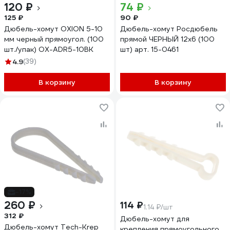
120 ₽
74 ₽
125 ₽
90 ₽
Дюбель-хомут OXION 5-10
Дюбель-хомут Росдюбель
мм черный прямоугол. (100
прямой ЧЕРНЫЙ 12х6 (100
шт./упак) OX-ADR5-10BK
шт) арт. 15-0461
4.9
(39)
В корзину
В корзину
-17%
260 ₽
114 ₽
1.14 ₽/шт
312 ₽
Дюбель-хомут для
Дюбель-хомут Tech-Krep
крепления прямоугольного