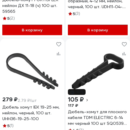
образный, 4-12 мм, нейлон,
нейлон ДХ 11-18 (ч) 100 шт.
черный, 100 шт. UDH11-04-
59565
12-100-K02
5
(3)
5
(2)
В корзину
В корзину
-10%
105 ₽
279 ₽
2.79 ₽/шт
117 ₽
Дюбель хомут IEK 19-25 мм,
Дюбель-хомут для плоского
нейлон, черный, 100 шт.
кабеля TDM ELECTRIC 6-14
UHH36-19-25-100
мм черный 100 шт SQ0539-
5
(1)
0036