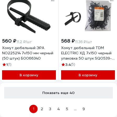
560 ₽
568 ₽
11.2 ₽/шт
11.36 ₽/шт
Хомут дюбельный ЭРА
Хомут дюбельный TDM
NO225214 7x150 мм черный
ELECTRIC ХД 7х150 черный
(50 штук) Б0066340
упаковка 50 штук SQ0539-
0022
1
(1)
3.4
(5)
В корзину
В корзину
Показать еще 40
1
2
3
4
5
...
9