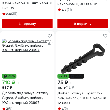
10мм, нейлон, 100шт. черный
нейлоновый, 30910-06
123995
4.7
(51)
2.9
(25)
В корзину
В корзину
-15%
-29%
-33%
710 ₽
75 ₽
837 ₽
80 ₽
112 ₽
Дюбель под хомут-стяжку
Дюбель-хомут Gigant 12-
Gigant, 8x45мм, нейлон,
6мм, нейлон, 100шт. черный
100шт. черный 23997
123990
3
(8)
4
(6)