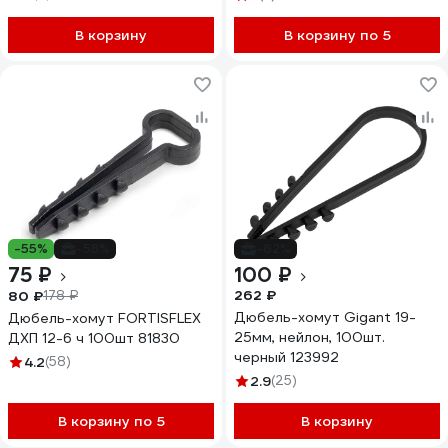
В корзину
В корзину по 5
-55%
-58%
-62%
75 ₽
100 ₽
262 ₽
80 ₽
178 ₽
Дюбель-хомут Gigant 19-
Дюбель-хомут FORTISFLEX
25мм, нейлон, 100шт.
ДХП 12-6 ч 100шт 81830
черный 123992
4.2
(58)
2.9
(25)
В корзину по 5
В корзину