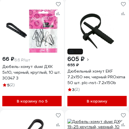
-8%
605 ₽
66 ₽
6.6 ₽/шт
655 ₽
Дюбель-хомут duwi ДХК
Дюбельный хомут EKF
5х10, черный, круглый, 10 шт.
7.2x150 мм, черный PROxima
30347 3
50 шт. plc-nst-7.2x150b
5
(2)
3
(2)
В корзину по 5
В корзину