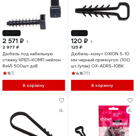
-14%
-4%
2 571 ₽
120 ₽
2 977 ₽
125 ₽
Дюбель под кабельную
Дюбель-хомут OXION 5-10
стяжку КРЕП-КОМП нейлон
мм черный прямоугол. (100
8х45 500шт дх8
шт./упак) OX-ADR5-10BK
5
(1)
4.9
(39)
В корзину
В корзину