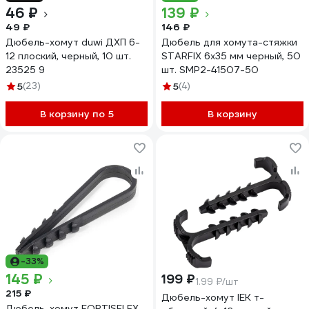
46 ₽
139 ₽
49 ₽
146 ₽
Дюбель-хомут duwi ДХП 6-
Дюбель для хомута-стяжки
12 плоский, черный, 10 шт.
STARFIX 6x35 мм черный, 50
23525 9
шт. SMP2-41507-50
5
(23)
5
(4)
В корзину по 5
В корзину
-33%
145 ₽
199 ₽
1.99 ₽/шт
215 ₽
Дюбель-хомут IEK т-
Дюбель-хомут FORTISFLEX