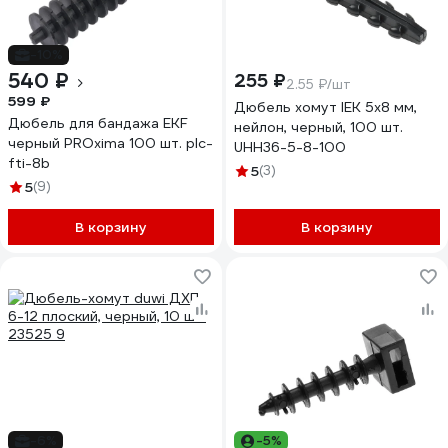
-10%
540 ₽
255 ₽
2.55 ₽/шт
599 ₽
Дюбель хомут IEK 5х8 мм,
Дюбель для бандажа EKF
нейлон, черный, 100 шт.
черный PROxima 100 шт. plc-
UHH36-5-8-100
fti-8b
5
(3)
5
(9)
В корзину
В корзину
-6%
-5%