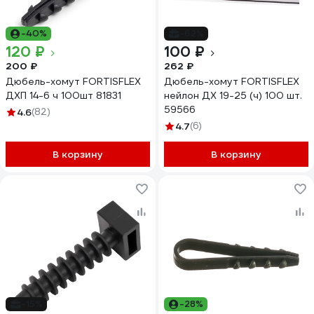
-40%
-62%
120 ₽
100 ₽
200 ₽
262 ₽
Дюбель-хомут FORTISFLEX
Дюбель-хомут FORTISFLEX
ДХП 14-6 ч 100шт 81831
нейлон ДХ 19-25 (ч) 100 шт.
59566
4.6
(82)
4.7
(6)
В корзину
В корзину
-15%
-28%