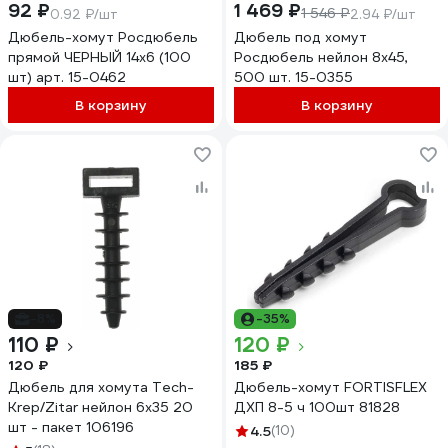
92 ₽
1 469 ₽
1 546 ₽
0.92 ₽/шт
2.94 ₽/шт
Дюбель-хомут Росдюбель
Дюбель под хомут
прямой ЧЕРНЫЙ 14х6 (100
Росдюбель нейлон 8x45,
шт) арт. 15-0462
500 шт. 15-0355
В корзину
В корзину
-8%
-35%
110 ₽
120 ₽
120 ₽
185 ₽
Дюбель для хомута Tech-
Дюбель-хомут FORTISFLEX
Krep/Zitar нейлон 6х35 20
ДХП 8-5 ч 100шт 81828
шт - пакет 106196
4.5
(10)