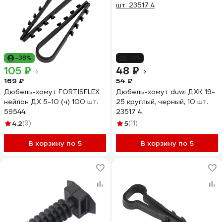
-38%
-11%
105 ₽
48 ₽
169 ₽
54 ₽
Дюбель-хомут FORTISFLEX
Дюбель-хомут duwi ДХК 19-
нейлон ДХ 5-10 (ч) 100 шт.
25 круглый, черный, 10 шт.
59544
23517 4
4.2
(9)
5
(11)
В корзину по 5
В корзину по 5