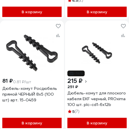
4.5
(2)
В корзину
В корзину
-14%
215 ₽
81 ₽
0.81 ₽/шт
251 ₽
Дюбель-хомут Росдюбель
Дюбель-хомут для плоского
прямой ЧЕРНЫЙ 8х5 (100
кабеля EKF черный, PROxima
шт) арт. 15-0459
100 шт. plc-cd1-6x12b
5
(7)
В корзину
В корзину