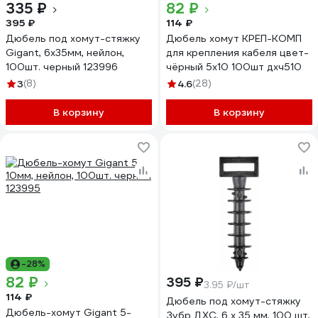
335 ₽
82 ₽
395 ₽
114 ₽
Дюбель под хомут-стяжку
Дюбель хомут КРЕП-КОМП
Gigant, 6x35мм, нейлон,
для крепления кабеля цвет-
100шт. черный 123996
чёрный 5х10 100шт дхч510
3
(8)
4.6
(28)
В корзину
В корзину
-28%
82 ₽
395 ₽
3.95 ₽/шт
114 ₽
Дюбель под хомут-стяжку
Дюбель-хомут Gigant 5-
Зубр ДХС, 6 x 35 мм, 100 шт,