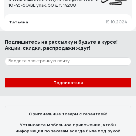
10-45-50/BL упак. 50 шт. 14208
Татьяна
19.10.2024
Прочные и гибкие нейлоновые хомуты. Удобно и
быстро монтируются. Надёжно фиксируются и
Подпишитесь
на рассылку
и будьте в курсе!
хорошо держат кабель. Упаковка герметичная, что
Акции, скидки, распродажи ждут!
обеспечивает хорошие свойства хомутов при
хранении.
82 отзыва
Отзыв о дюбеле-хомуте FORTISFLEX ДХП
14-6 ч 100 81831
Подписаться
Владимир В.
09.07.2023
Качество, цена
Оригинальные товары с гарантией!
Установите мобильное приложение, чтобы
информация по заказам всегда была под рукой