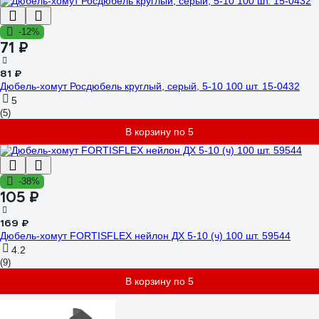
-12%
71 ₽
81 ₽
Дюбель-хомут Росдюбель круглый, серый, 5-10 100 шт. 15-0432
5
(5)
В корзину по 5
-38%
105 ₽
169 ₽
Дюбель-хомут FORTISFLEX нейлон ДХ 5-10 (ч) 100 шт. 59544
4.2
(9)
В корзину по 5