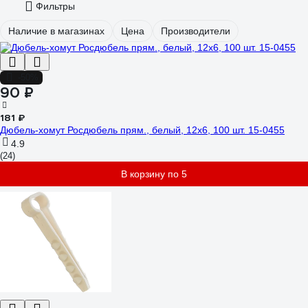
Фильтры
Наличие в магазинах
Цена
Производители
-50%
90 ₽
181 ₽
Дюбель-хомут Росдюбель прям., белый, 12x6, 100 шт. 15-0455
4.9
(24)
В корзину по 5