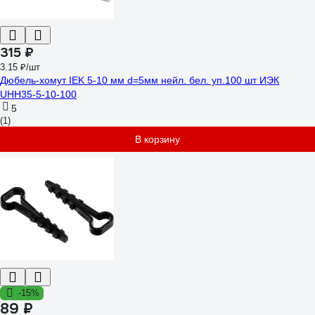
315 ₽
3.15 ₽/шт
Дюбель-хомут IEK 5-10 мм d=5мм нейл. бел. уп.100 шт ИЭК
UHH35-5-10-100
5
(1)
В корзину
-15%
89 ₽