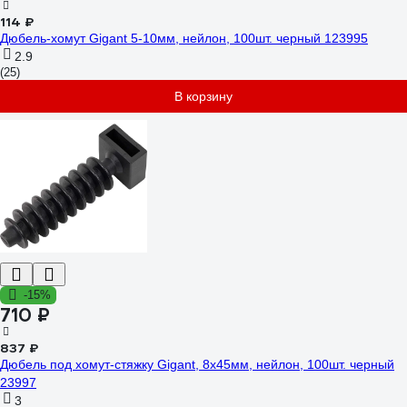
114 ₽
Дюбель-хомут Gigant 5-10мм, нейлон, 100шт. черный 123995
2.9
(25)
В корзину
-15%
710 ₽
837 ₽
Дюбель под хомут-стяжку Gigant, 8x45мм, нейлон, 100шт. черный
23997
3