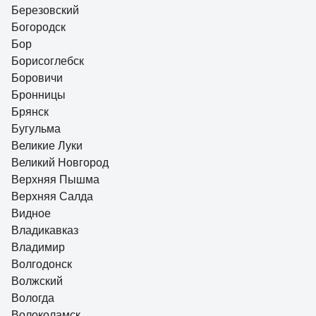
Березовский
Богородск
Бор
Борисоглебск
Боровичи
Бронницы
Брянск
Бугульма
Великие Луки
Великий Новгород
Верхняя Пышма
Верхняя Салда
Видное
Владикавказ
Владимир
Волгодонск
Волжский
Вологда
Волоколамск