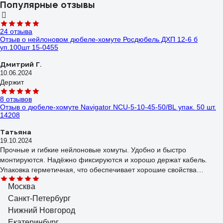
Популярные отзывы
24 отзыва
Отзыв о нейлоновом дюбеле-хомуте Росдюбель ДХП 12-6 б
уп.100шт 15-0455
Дмитрий Г.
10.06.2024
Держит
8 отзывов
Отзыв о дюбеле-хомуте Navigator NCU-5-10-45-50/BL упак. 50 шт.
14208
Татьяна
19.10.2024
Прочные и гибкие нейлоновые хомуты. Удобно и быстро
монтируются. Надёжно фиксируются и хорошо держат кабель.
Упаковка герметичная, что обеспечивает хорошие свойства
хомутов при хранении.
Москва
82 отзыва
Отзыв о дюбеле-хомуте FORTISFLEX ДХП 14-6 ч 100 81831
Санкт-Петербург
Нижний Новгород
Владимир В.
09.07.2023
Екатеринбург