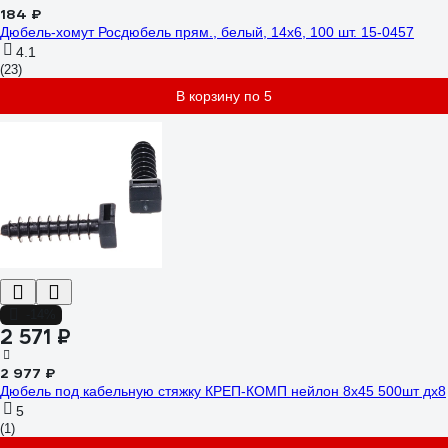
184 ₽
Дюбель-хомут Росдюбель прям., белый, 14x6, 100 шт. 15-0457
4.1
(23)
В корзину по 5
-14%
2 571 ₽
2 977 ₽
Дюбель под кабельную стяжку КРЕП-КОМП нейлон 8х45 500шт дх8
5
(1)