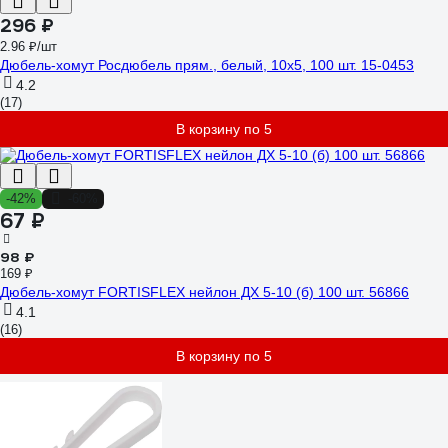
296 ₽
2.96 ₽/шт
Дюбель-хомут Росдюбель прям., белый, 10x5, 100 шт. 15-0453
4.2
(17)
В корзину по 5
-42%
-60%
67 ₽
98 ₽
169 ₽
Дюбель-хомут FORTISFLEX нейлон ДХ 5-10 (б) 100 шт. 56866
4.1
(16)
В корзину по 5