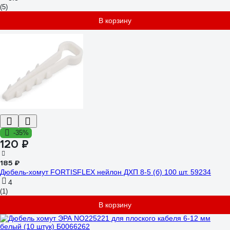
(5)
В корзину
-35%
120 ₽
185 ₽
Дюбель-хомут FORTISFLEX нейлон ДХП 8-5 (б) 100 шт. 59234
4
(1)
В корзину