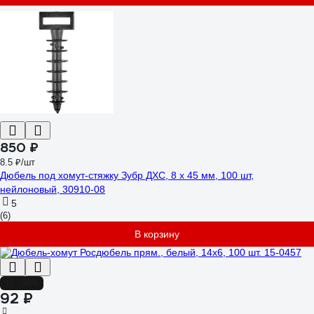
850 ₽
8.5 ₽/шт
Дюбель под хомут-стяжку Зубр ДХС, 8 x 45 мм, 100 шт,
нейлоновый, 30910-08
5
(6)
В корзину
-50%
92 ₽