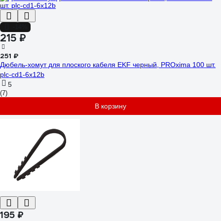
-14%
215 ₽
251 ₽
Дюбель-хомут для плоского кабеля EKF черный, PROxima 100 шт.
plc-cd1-6x12b
5
(7)
В корзину
195 ₽