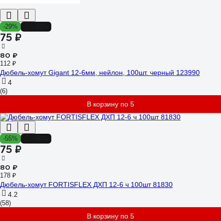
-29%
-33%
75 ₽
80 ₽
112 ₽
Дюбель-хомут Gigant 12-6мм, нейлон, 100шт. черный 123990
4
(6)
В корзину по 5
-55%
-58%
75 ₽
80 ₽
178 ₽
Дюбель-хомут FORTISFLEX ДХП 12-6 ч 100шт 81830
4.2
(58)
В корзину по 5