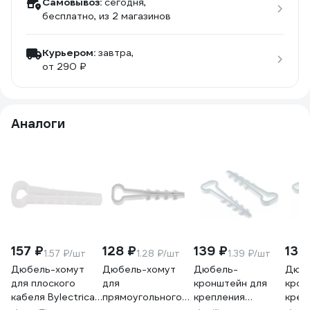
Самовывоз:
сегодня,
бесплатно
, из 2 магазинов
Курьером:
завтра,
от 290 ₽
Аналоги
157 ₽
128 ₽
139 ₽
139
1.57 ₽/шт
1.28 ₽/шт
1.39 ₽/шт
Дюбель-хомут
Дюбель-хомут
Дюбель-
Дюб
для плоского
для
кронштейн для
крон
кабеля Bylectrica
прямоугольного
крепления
креп