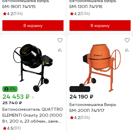
Бетономешалка Вихрь
Бетономешалка Вихрь
БМ-180П 74/1/15
БМ-130П 74/1/16
(534)
(534)
4.2
4.2
В корзину
В корзину
-5%
до -4%
24 453 ₽
24 190 ₽
25 740 ₽
Бетономешалка Вихрь
Бетоносмеситель QUATTRO
БМ-200П 74/1/17
ELEMENTI Gravity 200 (1000
(534)
4.2
Вт, 200 л, 23 об/мин., замес
119 л, полиамидный венец)
(93)
4.5