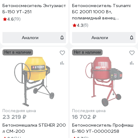
Бетоносмеситель Энтузиаст
Бетоносмеситель Tsunami
Б-150 УТ-251
БС 200П 1000 Вт,
полиамидный венец
(19)
4.6
I1061231000201
(6)
4.3
Аналоги
Аналоги
Нет в наличии
Нет в наличии
Последняя цена
Последняя цена
23 219 ₽
16 702 ₽
Бетономешалка STEHER 200
Бетоносмеситель Профмаш
л CM-200
Б-160 УТ-00000258