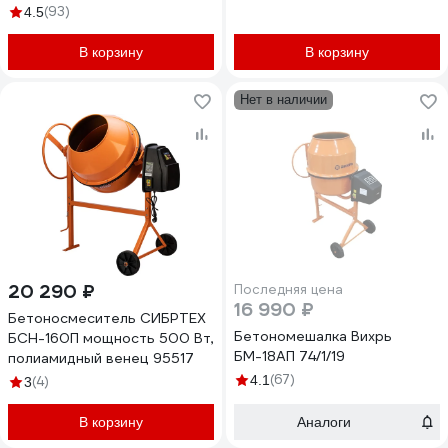
65 л, полиамидный венец)
(93)
4.5
916-004
В корзину
В корзину
Нет в наличии
20 290 ₽
Последняя цена
16 990 ₽
Бетоносмеситель СИБРТЕХ
Бетономешалка Вихрь
БСН-160П мощность 500 Вт,
БМ-18АП 74/1/19
полиамидный венец 95517
(67)
4.1
(4)
3
В корзину
Аналоги