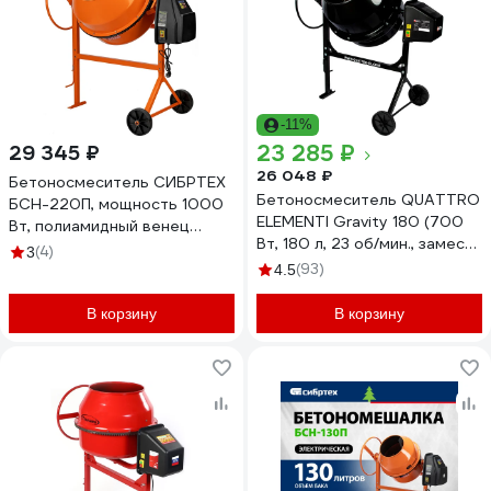
-11%
23 285 ₽
29 345 ₽
26 048 ₽
Бетоносмеситель СИБРТЕХ
Бетоносмеситель QUATTRO
БСН-220П, мощность 1000
ELEMENTI Gravity 180 (700
Вт, полиамидный венец
Вт, 180 л, 23 об/мин., замес
95521
(4)
3
90 л, полиамидный венец)
(93)
4.5
916-028
В корзину
В корзину