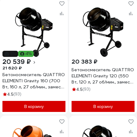
-5%
-4%
20 539 ₽
20 383 ₽
21 620 ₽
Бетоносмеситель QUATTRO
Бетоносмеситель QUATTRO
ELEMENTI Gravity 120 (550
ELEMENTI Gravity 160 (700
Вт, 120 л, 27 об/мин., замес
Вт, 160 л, 27 об/мин., замес
40 л, полиамидный венец)
(93)
4.5
70 л, полиамидный венец)
(93)
915-991
4.5
916-011
В корзину
В корзину