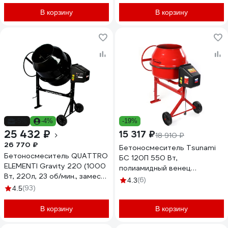
916-035
В корзину
В корзину
-5%
-4%
-19%
25 432 ₽
15 317 ₽
18 910 ₽
26 770 ₽
Бетоносмеситель Tsunami
Бетоносмеситель QUATTRO
БС 120П 550 Вт,
ELEMENTI Gravity 220 (1000
полиамидный венец
Вт, 220л, 23 об/мин., замес
I1061231000121
(6)
4.3
129 л, полиамидный венец)
(93)
4.5
916-042
В корзину
В корзину