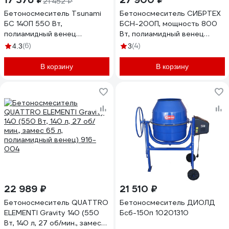
21 452 ₽
Бетоносмеситель Tsunami
Бетоносмеситель СИБРТЕХ
БС 140П 550 Вт,
БСН-200П, мощность 800
полиамидный венец
Вт, полиамидный венец
I1061231000141
95519
(6)
(4)
4.3
3
В корзину
В корзину
22 989 ₽
21 510 ₽
Бетоносмеситель QUATTRO
Бетоносмеситель ДИОЛД
ELEMENTI Gravity 140 (550
Бсб-150п 10201310
Вт, 140 л, 27 об/мин., замес