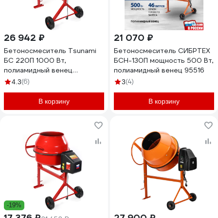
26 942 ₽
21 070 ₽
Бетоносмеситель Tsunami
Бетоносмеситель СИБРТЕХ
БС 220П 1000 Вт,
БСН-130П мощность 500 Вт,
полиамидный венец
полиамидный венец 95516
I10612310002221
(6)
(4)
4.3
3
В корзину
В корзину
-19%
17 376 ₽
27 900 ₽