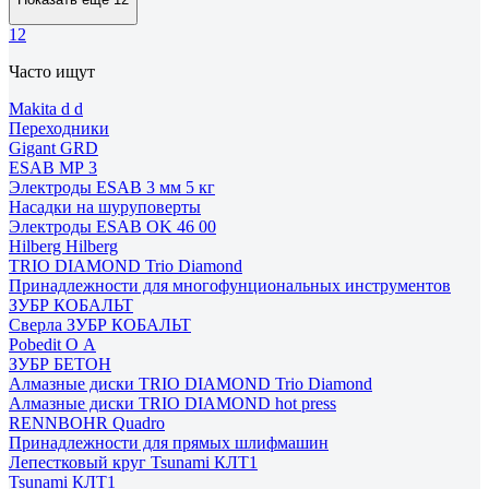
1
2
Часто ищут
Makita d d
Переходники
Gigant GRD
ESAB МР 3
Электроды ESAB 3 мм 5 кг
Насадки на шуруповерты
Электроды ESAB OK 46 00
Hilberg Hilberg
TRIO DIAMOND Trio Diamond
Принадлежности для многофунциональных инструментов
ЗУБР КОБАЛЬТ
Сверла ЗУБР КОБАЛЬТ
Pobedit О А
ЗУБР БЕТОН
Алмазные диски TRIO DIAMOND Trio Diamond
Алмазные диски TRIO DIAMOND hot press
RENNBOHR Quadro
Принадлежности для прямых шлифмашин
Лепестковый круг Tsunami КЛТ1
Tsunami КЛТ1