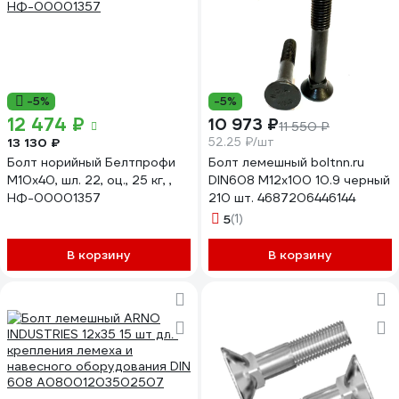
-5%
-5%
12 474 ₽
10 973 ₽
11 550 ₽
13 130 ₽
52.25 ₽/шт
Болт норийный Белтпрофи
Болт лемешный boltnn.ru
М10х40, шл. 22, оц., 25 кг, ,
DIN608 М12x100 10.9 черный
НФ-00001357
210 шт. 4687206446144
5
(1)
В корзину
В корзину