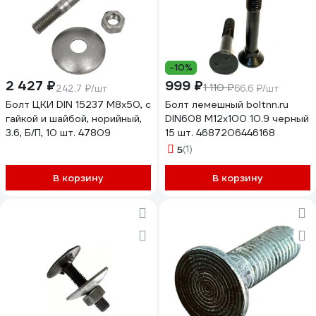
-10%
2 427 ₽
999 ₽
1 110 ₽
242.7 ₽/шт
66.6 ₽/шт
Болт ЦКИ DIN 15237 М8x50, с
Болт лемешный boltnn.ru
гайкой и шайбой, норийный,
DIN608 М12x100 10.9 черный
3.6, Б/П, 10 шт. 47809
15 шт. 4687206446168
5
(1)
В корзину
В корзину