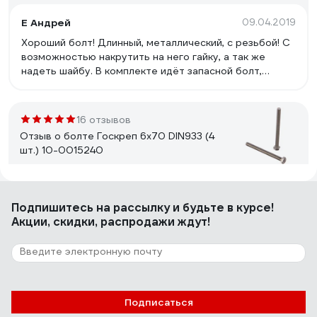
Е Андрей
09.04.2019
Хороший болт! Длинный, металлический, с резьбой! С
возможностью накрутить на него гайку, а так же
надеть шайбу. В комплекте идёт запасной болт,
который можно положить на что-нибудь или на кого-
нибудь! ))
16 отзывов
Отзыв о болте Госкреп 6х70 DIN933 (4
шт.) 10-0015240
Василий
11.10.2022
Подпишитесь
на рассылку
и будьте в курсе!
Хорошее качество болта с высокой прочностью,
Акции, скидки, распродажи ждут!
универсальный , из нержавеющей стали. Подходит для
всех видов крепёжных соединений.
1 отзыв
Подписаться
Отзыв о Болт латунный 23 Болта 8x35