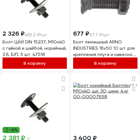
2 326 ₽
677 ₽
465.2 ₽/шт
67.7 ₽/шт
Болт ЦКИ DIN 15237, М10x40
Болт лемешный ARNO
с гайкой и шайбой, норийный,
INDUSTRIES 16х50 10 шт для
3.6, Б/П, 5 шт. 47518
крепления плуга и навесного
оборудования DIN 608
В корзину
В корзину
A08001605002507
-6%
2 381 ₽
3 400 ₽