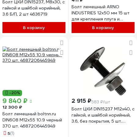
411 ₽
Болт ЦКИ DIN15237, М8x30, с
Болт лемешный ARNO
гайкой и шайбой норийный,
INDUSTRIES 12х50 мм 15 шт
3.6 Б/П, 2 шт 4636719
для крепления плуга и
сельхозтехники DIN 608
В корзину
В корзину
A08001205002507
-20%
9 840 ₽
2 915 ₽
583 ₽/шт
12 300 ₽
Болт ЦКИ DIN15237 М12x40, с
Болт лемешный boltnn.ru
гайкой, и шайбой норийный,
DIN608 М12x55 10.9 черный
3.6, без покрытия, 5 шт.
370 шт. 4687206445949
39476
5
(1)