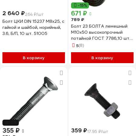
-15%
671 ₽
2 640 ₽
264 ₽/шт
789 ₽
Болт ЦКИ DIN 15237 М8x25, с
Болт 23 БОЛТА лемешный
гайкой и шайбой, норийный,
М10x50 высокопрочный
3.6, Б/П, 10 шт. 51005
потайной ГОСТ 7786,10 шт
А08001005005005
5
(8)
В корзину
В корзину
-5%
355 ₽
359 ₽
17.95 ₽/шт