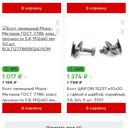
В корзину
В корзину
-15%
-24%
1 017 ₽
1 374 ₽
1 196 ₽
1 798 ₽
Болт лемешный Море-
Болт ЦКИ DIN 15237 м10x30
Метизов ГОСТ 7786, класс
с гайкой и шайбой, норийный,
прочности 5.8, M12x40 мм,
3.6, б/п, 5 шт. 51117
50 шт.
В корзину
В корзину
BOLTG778658124050М
Показать еще 40