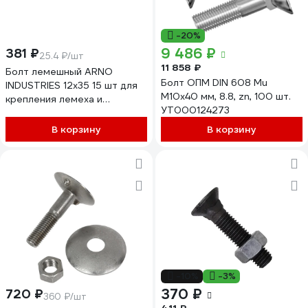
-20%
9 486 ₽
381 ₽
25.4 ₽/шт
11 858 ₽
Болт лемешный ARNO
Болт ОПМ DIN 608 Mu
INDUSTRIES 12х35 15 шт для
М10x40 мм, 8.8, zn, 100 шт.
крепления лемеха и
УТ000124273
навесного оборудования DIN
608 A08001203502507
В корзину
В корзину
-10%
-3%
370 ₽
720 ₽
360 ₽/шт