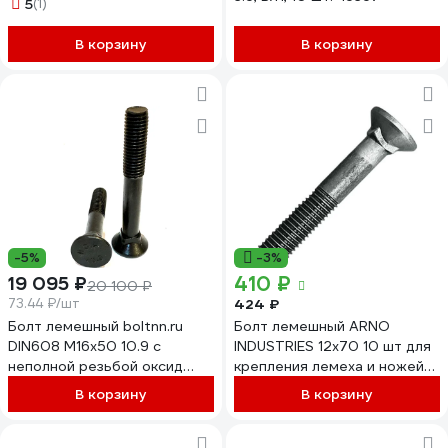
DIN 608
5
(1)
A08001003002507
В корзину
В корзину
-5%
-3%
410 ₽
19 095 ₽
20 100 ₽
73.44 ₽/шт
424 ₽
Болт лемешный boltnn.ru
Болт лемешный ARNO
DIN608 M16x50 10.9 с
INDUSTRIES 12х70 10 шт для
неполной резьбой оксид
крепления лемеха и ножей
черный 260 шт
сельхозтехники ГОСТ 7786-
В корзину
В корзину
4687206429987
81 A08001207005005