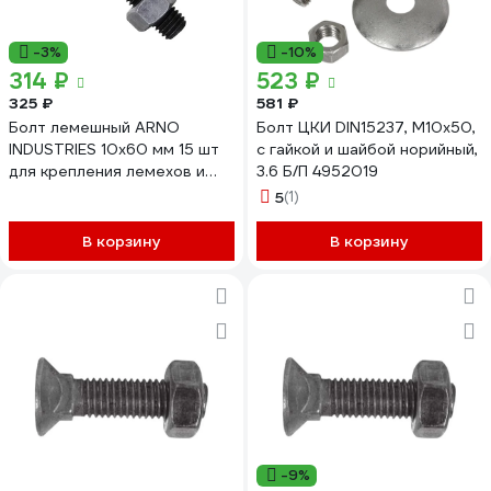
-3%
-10%
314 ₽
523 ₽
325 ₽
581 ₽
Болт лемешный ARNO
Болт ЦКИ DIN15237, М10x50,
INDUSTRIES 10х60 мм 15 шт
с гайкой и шайбой норийный,
для крепления лемехов и
3.6 Б/П 4952019
ножей сельхозтехники DIN
5
(1)
608 A08001006002507
В корзину
В корзину
-9%