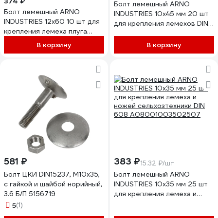
374 ₽
Болт лемешный ARNO
Болт лемешный ARNO
INDUSTRIES 10х45 мм 20 шт
INDUSTRIES 12х60 10 шт для
для крепления лемехов DIN
крепления лемеха плуга
608 A08001004502507
ГОСТ 7786-81
В корзину
В корзину
A08001206005005
581 ₽
383 ₽
15.32 ₽/шт
Болт ЦКИ DIN15237, М10x35,
Болт лемешный ARNO
с гайкой и шайбой норийный,
INDUSTRIES 10х35 мм 25 шт
3.6 Б/П 5156719
для крепления лемеха и
ножей сельхозтехники DIN
5
(1)
608 A08001003502507