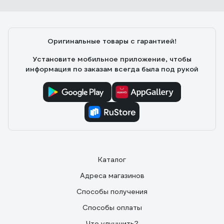
DIN933,10 шт. ОФ005585
Александр П.
25.09.2024
Оригинальные товары с гарантией!
Хорошие латунные болты. Настоящая латунь, не
крашеная. Отпиливал - внутри тоже латунь, в
Установите мобильное приложение, чтобы
доказательство прикладываю фото. Использовал в
информация по заказам всегда была под рукой
сварочной клемме.
Каталог
Адреса магазинов
Способы получения
Способы оплаты
Что улучшить?