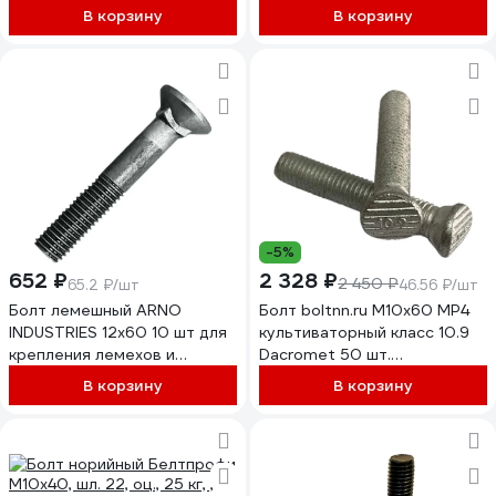
В корзину
В корзину
-5%
652 ₽
2 328 ₽
2 450 ₽
65.2 ₽/шт
46.56 ₽/шт
Болт лемешный ARNO
Болт boltnn.ru М10x60 МР4
INDUSTRIES 12х60 10 шт для
культиваторный класс 10.9
крепления лемехов и
Dacromet 50 шт.
навесного оборудования
4687206446342
В корзину
В корзину
ГОСТ 7786-81 класс
прочности 5.8
A08001206002502