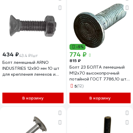
-5%
774 ₽
434 ₽
43.4 ₽/шт
815 ₽
Болт лемешный ARNO
Болт 23 БОЛТА лемешный
INDUSTRIES 12х90 мм 10 шт
М12x70 высокопрочный
для крепления лемехов и
потайной ГОСТ 7786,10 шт
ножей DIN 608
А08001207005005
A08001209002507
5
(12)
В корзину
В корзину