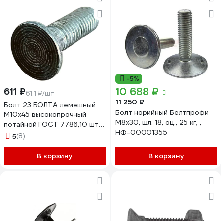
-5%
10 688 ₽
611 ₽
61.1 ₽/шт
11 250 ₽
Болт 23 БОЛТА лемешный
Болт норийный Белтпрофи
М10x45 высокопрочный
М8х30, шл. 18, оц., 25 кг, ,
потайной ГОСТ 7786,10 шт
НФ-00001355
А08001004505005
5
(8)
В корзину
В корзину