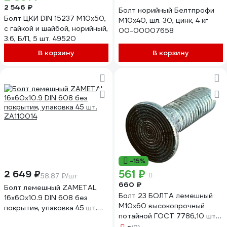
2 546 ₽
Болт норийный Белтпрофи
Болт ЦКИ DIN 15237 М10x50,
М10x40, шл. 30, цинк, 4 кг
с гайкой и шайбой, норийный,
00-00007658
3.6, Б/П, 5 шт. 49520
В корзину
В корзину
-15%
561 ₽
2 649 ₽
58.87 ₽/шт
660 ₽
Болт лемешный ZAMETAL
Болт 23 БОЛТА лемешный
16x60x10.9 DIN 608 без
М10x60 высокопрочный
покрытия, упаковка 45 шт.
потайной ГОСТ 7786,10 шт
ZA110014
А08001006005005