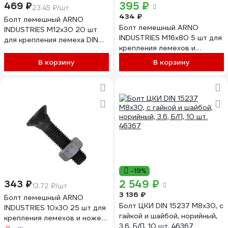
395 ₽
469 ₽
23.45 ₽/шт
434 ₽
Болт лемешный ARNO
Болт лемешный ARNO
INDUSTRIES М12х30 20 шт
INDUSTRIES М16х80 5 шт для
для крепления лемеха DIN
крепления лемехов и
608 A08001203002507
навесного оборудования DIN
В корзину
В корзину
608 A08001608002507
-19%
2 549 ₽
343 ₽
13.72 ₽/шт
3 136 ₽
Болт лемешный ARNO
Болт ЦКИ DIN 15237 М8x30, с
INDUSTRIES 10х30 25 шт для
гайкой и шайбой, норийный,
крепления лемехов и ножей
3.6, Б/П, 10 шт. 46367