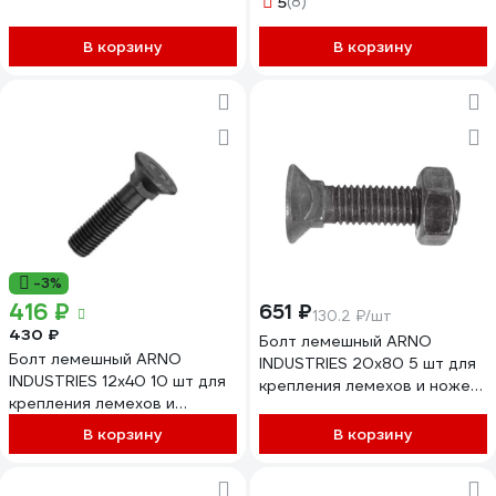
5
(8)
В корзину
В корзину
-3%
416 ₽
651 ₽
130.2 ₽/шт
430 ₽
Болт лемешный ARNO
Болт лемешный ARNO
INDUSTRIES 20х80 5 шт для
INDUSTRIES 12х40 10 шт для
крепления лемехов и ножей
крепления лемехов и
сельхозтехники DIN 608
навесного оборудования
размер
В корзину
В корзину
ГОСТ 7786-81 класс
A08002008002507
прочности 5.8
A08001204002502