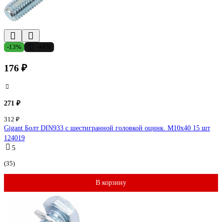
-13%
-44%
176 ₽
271 ₽
312 ₽
Gigant Болт DIN933 с шестигранной головкой оцинк. М10x40 15 шт
124019
5
(35)
В корзину