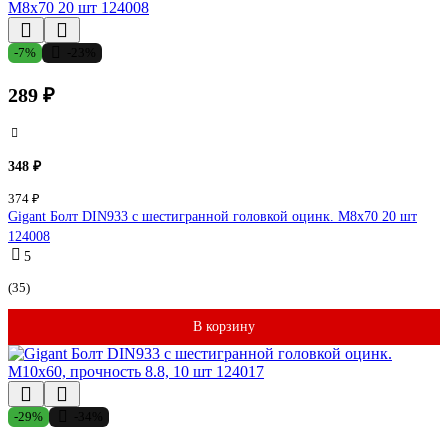
-7%
-23%
289 ₽
348 ₽
374 ₽
Gigant Болт DIN933 с шестигранной головкой оцинк. М8x70 20 шт
124008
5
(35)
В корзину
-29%
-34%