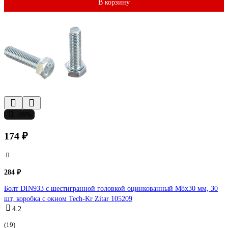
В корзину
-39%
174 ₽
284 ₽
Болт DIN933 с шестигранной головкой оцинкованный М8x30 мм, 30
шт, коробка с окном Tech-Kr Zitar 105209
4.2
(19)