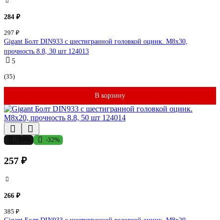
284 ₽
297 ₽
Gigant Болт DIN933 с шестигранной головкой оцинк. М8x30,
прочность 8.8, 30 шт 124013
5
(35)
В корзину
-33%
-32%
257 ₽
266 ₽
385 ₽