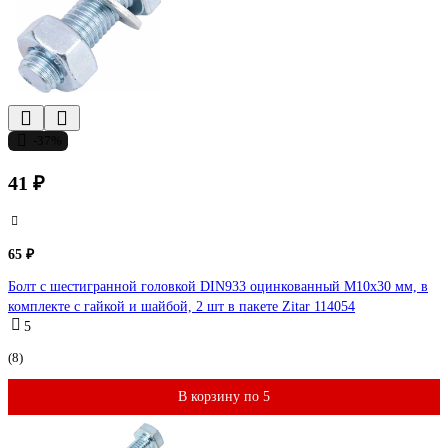
-37%
41 ₽
65 ₽
Болт с шестигранной головкой DIN933 оцинкованный М10x30 мм, в
комплекте с гайкой и шайбой, 2 шт в пакете Zitar 114054
5
(8)
В корзину по 5