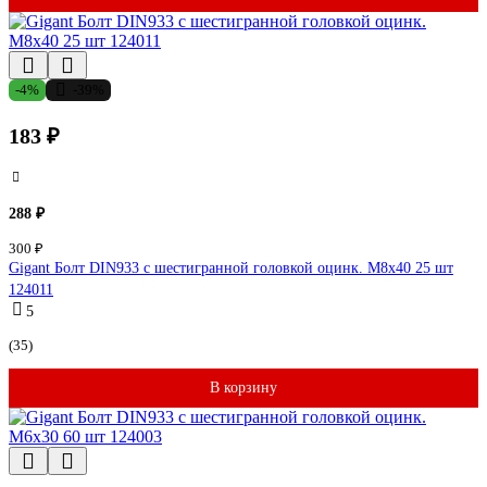
-4%
-39%
183 ₽
288 ₽
300 ₽
Gigant Болт DIN933 с шестигранной головкой оцинк. М8x40 25 шт
124011
5
(35)
В корзину