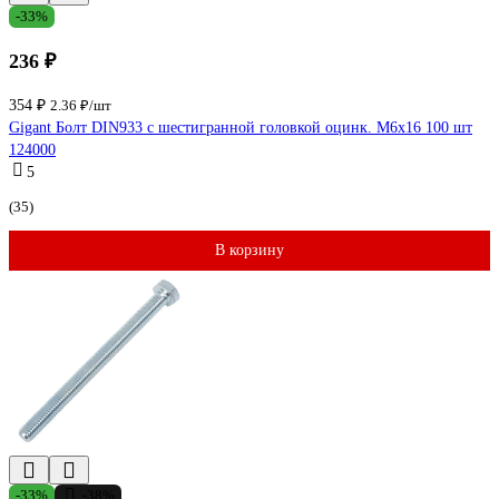
-33%
236 ₽
354 ₽
2.36 ₽/шт
Gigant Болт DIN933 с шестигранной головкой оцинк. М6x16 100 шт
124000
5
(35)
В корзину
-33%
-38%