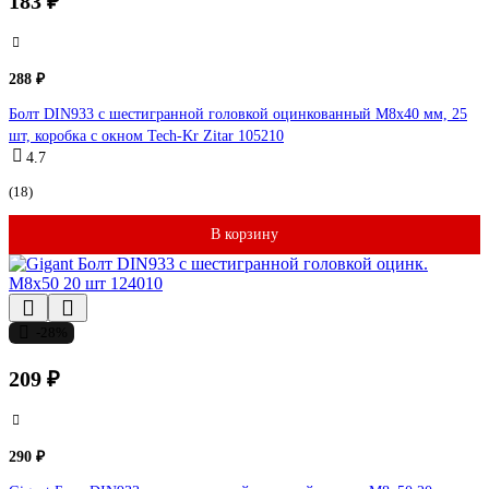
183 ₽
288 ₽
Болт DIN933 с шестигранной головкой оцинкованный М8x40 мм, 25
шт, коробка с окном Tech-Kr Zitar 105210
4.7
(18)
В корзину
-28%
209 ₽
290 ₽