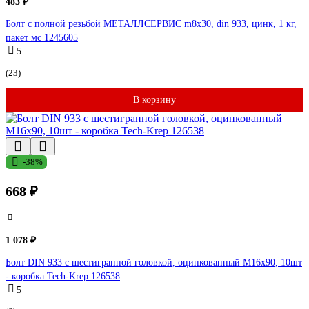
483 ₽
Болт с полной резьбой МЕТАЛЛСЕРВИС m8x30, din 933, цинк, 1 кг,
пакет мс 1245605
5
(23)
В корзину
-38%
668 ₽
1 078 ₽
Болт DIN 933 с шестигранной головкой, оцинкованный М16х90, 10шт
- коробка Tech-Krep 126538
5