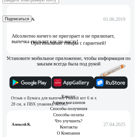
01.06.2019
Подписаться
Елизавета А.
Абсолютно ничего не пригорает и не прилипает,
выпечка скользит как по маслу!
Оригинальные товары с гарантией!
Установите мобильное приложение, чтобы информация по
заказам всегда была под рукой
7 отзывов
Каталог
Отзыв о Бумага для выпечки Рыжий кот 6 м x
Адреса магазинов
28 см, в ПВХ упаковка 310965
Способы получения
Способы оплаты
Что улучшить?
27.04.2025
Алексей К.
Контакты
О Компании