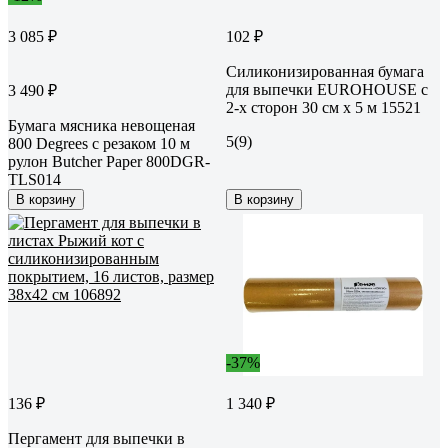
3 085 ₽
102 ₽
Силиконизированная бумага
для выпечки EUROHOUSE с
3 490 ₽
2-х сторон 30 см x 5 м 15521
Бумага мясника невощеная
5
(9)
800 Degrees с резаком 10 м
рулон Butcher Paper 800DGR-
TLS014
В корзину
В корзину
-37%
136 ₽
1 340 ₽
Пергамент для выпечки в