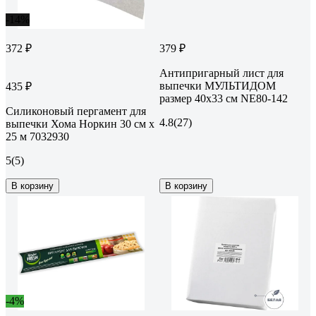
-14%
372 ₽
379 ₽
Антипригарный лист для
выпечки МУЛЬТИДОМ
435 ₽
размер 40х33 см NE80-142
Силиконовый пергамент для
4.8
(27)
выпечки Хома Норкин 30 см х
25 м 7032930
5
(5)
В корзину
В корзину
-4%