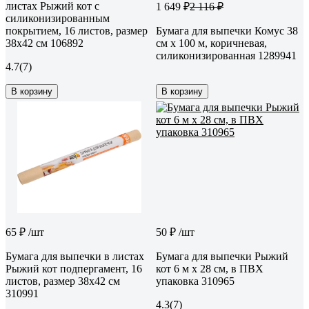
листах Рыжий кот с
1 649 ₽
2 116 ₽
силиконизированным
покрытием, 16 листов, размер
Бумага для выпечки Комус 38
38x42 см 106892
см x 100 м, коричневая,
силиконизированная 1289941
4.7
(7)
В корзину
В корзину
65 ₽
/шт
50 ₽
/шт
Бумага для выпечки в листах
Бумага для выпечки Рыжий
Рыжий кот подпергамент, 16
кот 6 м x 28 см, в ПВХ
листов, размер 38x42 см
упаковка 310965
310991
4.3
(7)