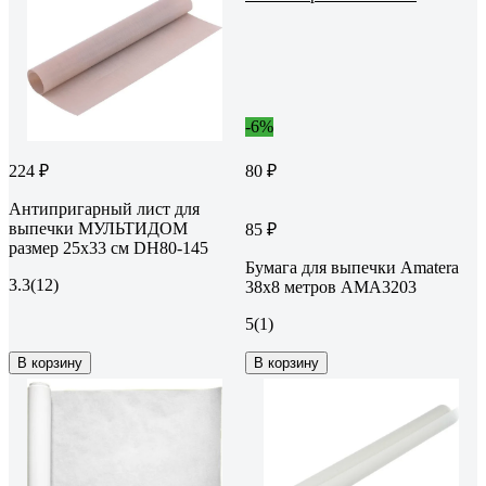
-6%
224 ₽
80 ₽
Антипригарный лист для
выпечки МУЛЬТИДОМ
85 ₽
размер 25х33 см DH80-145
Бумага для выпечки Amatera
3.3
(12)
38x8 метров AMA3203
5
(1)
В корзину
В корзину