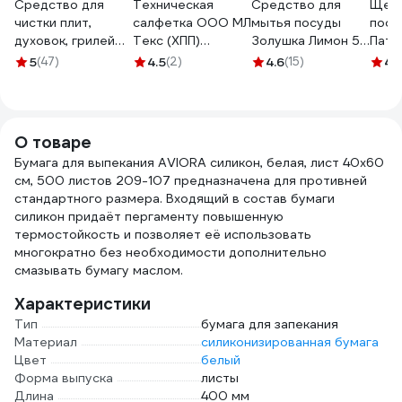
Средство для
Техническая
Средство для
Щетк
чистки плит,
салфетка ООО МЛ
мытья посуды
посу
духовок, грилей
Текс (ХПП)
Золушка Лимон 5
Патр
от жира/нагара
80x100 см, серая,
л бутылка ПЭТ
С87
5
(47)
4.5
(2)
4.6
(15)
4.
500 мл UNICUM
в индивидуальном
М-04-2c
Gold, спрей,
пакете 22-3040
300032 604905
О товаре
Бумага для выпекания AVIORA силикон, белая, лист 40х60
см, 500 листов 209-107 предназначена для противней
стандартного размера. Входящий в состав бумаги
силикон придаёт пергаменту повышенную
термостойкость и позволяет её использовать
многократно без необходимости дополнительно
смазывать бумагу маслом.
Характеристики
Тип
бумага для запекания
Материал
силиконизированная бумага
Цвет
белый
Форма выпуска
листы
Длина
400 мм