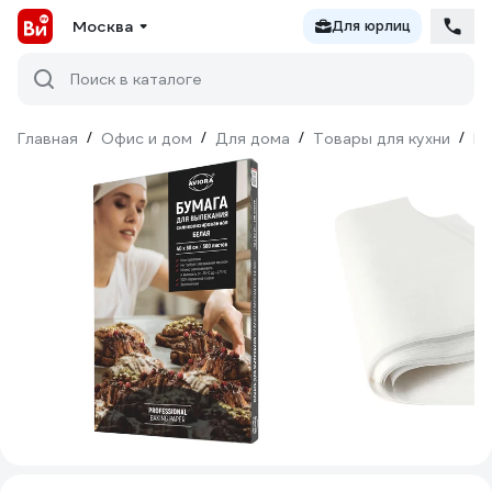
Москва
Для юрлиц
Поиск в каталоге
Главная
/
Офис и дом
/
Для дома
/
Товары для кухни
/
Ку