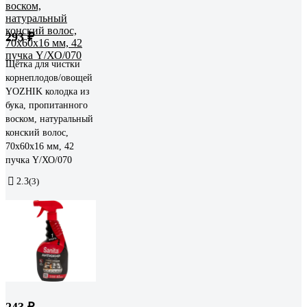
293 ₽
Щётка для чистки
корнеплодов/овощей
YOZHIK колодка из
бука, пропитанного
воском, натуральный
конский волос,
70x60x16 мм, 42
пучка Y/ХО/070
2.3
(3)
243 ₽