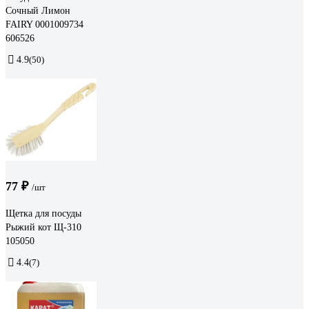
Сочный Лимон
FAIRY 0001009734
606526
4.9
(50)
77 ₽
/шт
Щетка для посуды
Рыжий кот Щ-310
105050
4.4
(7)