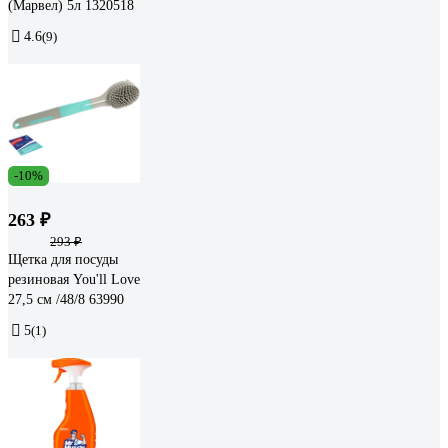
(Марвел) 5л 1320518
4.6
(9)
-10%
263 ₽
293 ₽
Щетка для посуды
резиновая You'll Love
27,5 см /48/8 63990
5
(1)