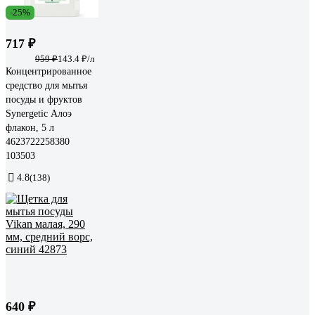
-25%
717 ₽
959 ₽
143.4 ₽/л
Концентрированное
средство для мытья
посуды и фруктов
Synergetic Алоэ
флакон, 5 л
4623722258380
103503
4.8
(138)
640 ₽