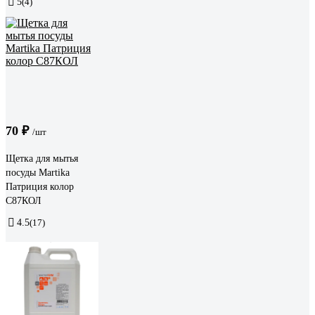
5
(4)
70 ₽
/шт
Щетка для мытья
посуды Martika
Патриция колор
С87КОЛ
4.5
(17)