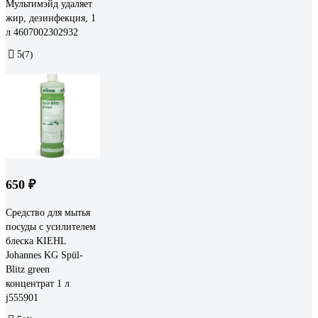
Мультимэйд удаляет
жир, дезинфекция, 1
л 4607002302932
5
(7)
650 ₽
Средство для мытья
посуды с усилителем
блеска KIEHL
Johannes KG Spül-
Blitz green
концентрат 1 л
j555901