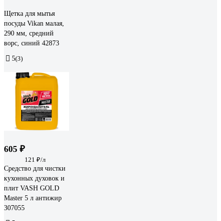
Щетка для мытья
посуды Vikan малая,
290 мм, средний
ворс, синий 42873
5
(3)
605 ₽
121 ₽/л
Средство для чистки
кухонных духовок и
плит VASH GOLD
Master 5 л антижир
307055