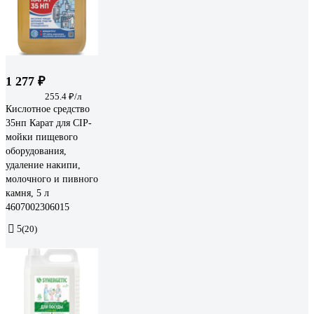
1 277 ₽
255.4 ₽/л
Кислотное средство
35нп Карат для CIP-
мойки пищевого
оборудования,
удаление накипи,
молочного и пивного
камня, 5 л
4607002306015
5
(20)