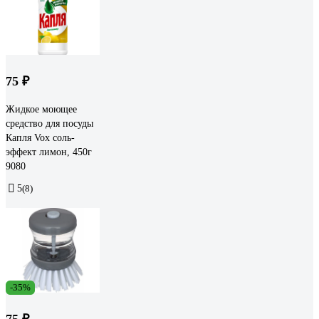
75 ₽
Жидкое моющее
средство для посуды
Капля Vox соль-
эффект лимон, 450г
9080
5
(8)
-35%
75 ₽