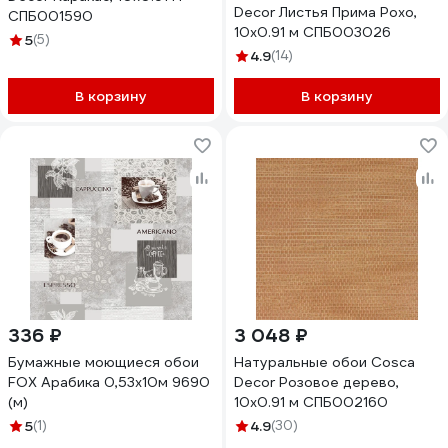
Decor Листья Прима Рохо,
СПБ001590
10x0.91 м СПБ003026
5
(5)
4.9
(14)
В корзину
В корзину
336 ₽
3 048 ₽
Бумажные моющиеся обои
Натуральные обои Cosca
FOX Арабика 0,53x10м 9690
Decor Розовое дерево,
(м)
10x0.91 м СПБ002160
5
(1)
4.9
(30)