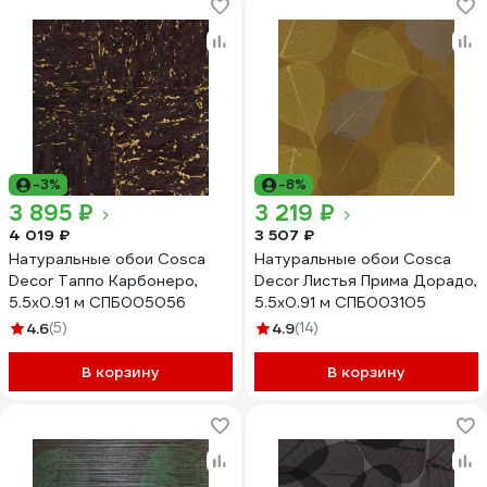
-3%
-8%
3 895 ₽
3 219 ₽
4 019 ₽
3 507 ₽
Натуральные обои Cosca
Натуральные обои Cosca
Decor Таппо Карбонеро,
Decor Листья Прима Дорадо,
5.5x0.91 м СПБ005056
5.5x0.91 м СПБ003105
4.6
(5)
4.9
(14)
В корзину
В корзину