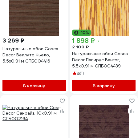
-10%
1 898 ₽
3 269 ₽
2 109 ₽
Натуральные обои Cosca
Натуральные обои Cosca
Decor Веллуто Чьело,
Decor Папирус Вангог,
5.5x0.91 м СПБ004416
5.5x0.91 м СПБ004439
5
(1)
В корзину
В корзину