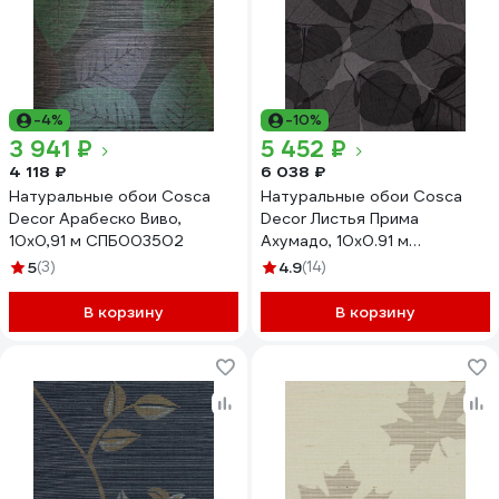
-4%
-10%
3 941 ₽
5 452 ₽
4 118 ₽
6 038 ₽
Натуральные обои Cosca
Натуральные обои Cosca
Decor Арабеско Виво,
Decor Листья Прима
10x0,91 м СПБ003502
Ахумадо, 10x0.91 м
СПБ003100
5
(3)
4.9
(14)
В корзину
В корзину