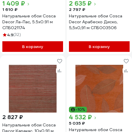
1 409 ₽
2 635 ₽
1 610 ₽
2 797 ₽
Натуральные обои Cosca
Натуральные обои Cosca
Decor Ла-Пас, 5.5x0.91 м
Decor Арабеско Диско,
СПБ021174
5,5x0,91 м СПБ003506
4.9
(32)
В корзину
В корзину
-10%
4 532 ₽
2 827 ₽
5 035 ₽
Натуральные обои Cosca
Натуральные обои Cosca
Decor Каракас, 10x0.91 м