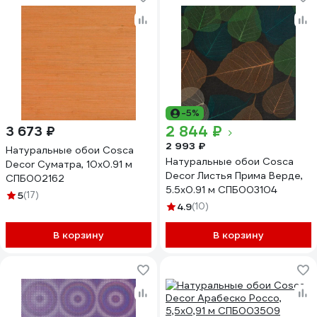
-5%
2 844 ₽
3 673 ₽
2 993 ₽
Натуральные обои Cosca
Натуральные обои Cosca
Decor Суматра, 10x0.91 м
Decor Листья Прима Верде,
СПБ002162
5.5x0.91 м СПБ003104
5
(17)
4.9
(10)
В корзину
В корзину