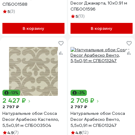
Decor Джакарта, 10x0.91 м
СПБ001588
СПБ001596
5
(3)
5
(13)
В корзину
В корзину
-13%
-3%
2 427 ₽
2 706 ₽
2 797 ₽
2 797 ₽
Натуральные обои Cosca
Натуральные обои Cosca
Decor Арабеско Кастелло,
Decor Арабеско Венто,
5,5x0,91 м СПБ003504
5,5x0,91 м СПБ013247
4.9
(7)
4.8
(12)