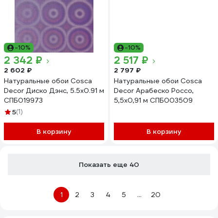
-10%
-10%
2 342 ₽
2 517 ₽
2 602 ₽
2 797 ₽
Натуральные обои Cosca
Натуральные обои Cosca
Decor Диско Дэнс, 5.5x0.91 м
Decor Арабеско Россо,
СПБ019973
5,5x0,91 м СПБ003509
5
(1)
В корзину
В корзину
Показать еще 40
1
2
3
4
5
...
20