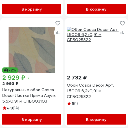
В корзину
В корзину
-2%
2 929 ₽
2 732 ₽
2 993 ₽
Обои Cosca Decor Арт.
Натуральные обои Cosca
L5009 6,2x0,91 м
Decor Листья Прима Азуль,
СПБ025322
5.5x0.91 м СПБ003103
5
(1)
4.9
(14)
В корзину
В корзину