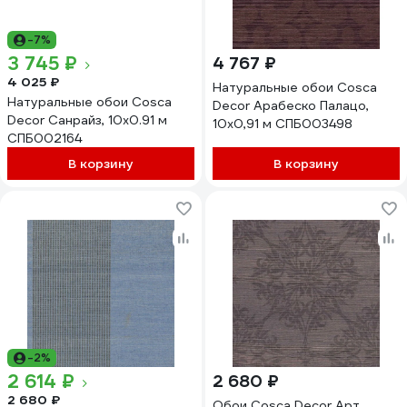
-7%
3 745 ₽
4 767 ₽
4 025 ₽
Натуральные обои Cosca
Натуральные обои Cosca
Decor Арабеско Палацо,
Decor Санрайз, 10x0.91 м
10x0,91 м СПБ003498
СПБ002164
В корзину
В корзину
-2%
2 614 ₽
2 680 ₽
2 680 ₽
Обои Cosca Decor Арт.