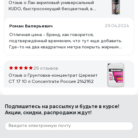
Отзыв о Лак акриловый универсальный
KUDO, быстросохнущий бесцветный, в
баллончике, матовый KU-9004
Роман Валерьевич
29.04.2024
Отличная цена - Бренд, как говорится,
подтверждённый временем, что тут еще добавить.
Где-то на два квадратных метра покрыть жирным
слоям вполне хватает.
29 отзывов
Отзыв о Грунтовка-концентрат Церезит
CT 17 10 л Concentrate Россия 2142162
Иван Б.
18.03.2024
Подпишитесь
на рассылку
и будьте в курсе!
Для ремонта квартиры
Акции, скидки, распродажи ждут!