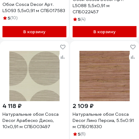
Обои Cosca Decor Арт.
L5088 5,5x0,91 м
L5093 5,5x0,91 м СПБ017583
СПБ022457
5
(10)
5
(4)
В корзину
В корзину
4 118 ₽
2 109 ₽
Натуральные обои Cosca
Натуральные обои Cosca
Decor Арабеско Диско,
Decor Лино Персиа, 5.5x0.91
10x0,91 м СПБ003497
м СПБ016330
5
(6)