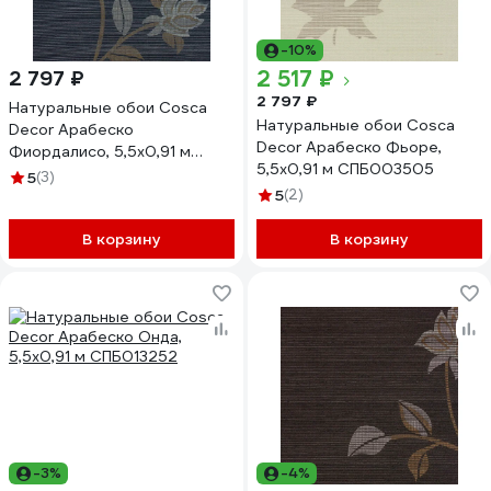
-10%
2 517 ₽
2 797 ₽
2 797 ₽
Натуральные обои Cosca
Натуральные обои Cosca
Decor Арабеско
Decor Арабеско Фьоре,
Фиордалисо, 5,5x0,91 м
5,5x0,91 м СПБ003505
СПБ013250
5
(3)
5
(2)
В корзину
В корзину
-3%
-4%