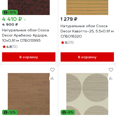
-10%
4 410 ₽
1 279 ₽
4 900 ₽
Натуральные обои Cosca
Натуральные обои Cosca
Decor Кавэтто-25, 5.5x0.91 м
Decor Арабеско Ардоре,
СПБ016320
10x0,91 м СПБ013995
5
(26)
4.8
(12)
В корзину
В корзину
-12%
-6%