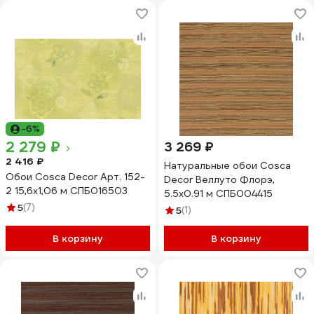
-6%
2 279 ₽
3 269 ₽
2 416 ₽
Натуральные обои Cosca
Обои Cosca Decor Арт. 152-
Decor Веллуто Флорэ,
2 15,6x1,06 м СПБ016503
5.5x0.91 м СПБ004415
5
(7)
5
(1)
В корзину
В корзину