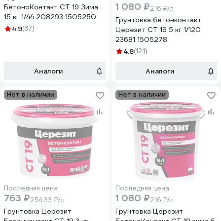
1 080 ₽
БетоноКонтакт CT 19 Зима
216 ₽/л
15 кг 1/44 208293 1505250
Грунтовка бетонконтакт
4.9
(67)
Церезит CT 19 5 кг 1/120
23681 1505278
4.8
(121)
Аналоги
Аналоги
Нет в наличии
Нет в наличии
Последняя цена
Последняя цена
763 ₽
1 080 ₽
254.33 ₽/л
216 ₽/л
Грунтовка Церезит
Грунтовка Церезит