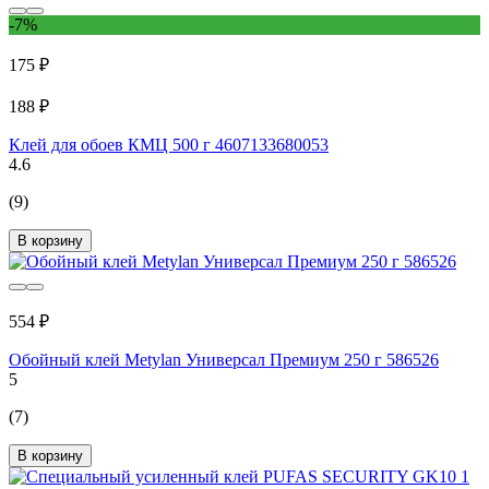
-7%
175 ₽
188 ₽
Клей для обоев КМЦ 500 г 4607133680053
4.6
(9)
В корзину
554 ₽
Обойный клей Metylan Универсал Премиум 250 г 586526
5
(7)
В корзину