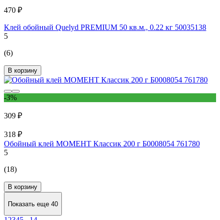
470 ₽
Клей обойный Quelyd PREMIUM 50 кв.м., 0.22 кг 50035138
5
(6)
В корзину
-3%
309 ₽
318 ₽
Обойный клей МОМЕНТ Классик 200 г Б0008054 761780
5
(18)
В корзину
Показать еще 40
1
2
3
4
5
...
14