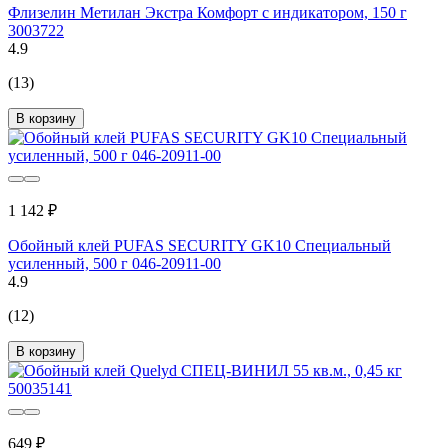
Флизелин Метилан Экстра Комфорт с индикатором, 150 г
3003722
4.9
(13)
В корзину
1 142 ₽
Обойный клей PUFAS SECURITY GK10 Специальный
усиленный, 500 г 046-20911-00
4.9
(12)
В корзину
649 ₽