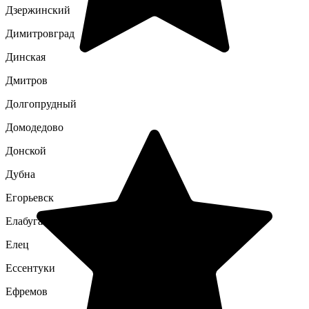
Дзержинский
Димитровград
Динская
Дмитров
Долгопрудный
Домодедово
Донской
Дубна
Егорьевск
Елабуга
Елец
Ессентуки
Ефремов