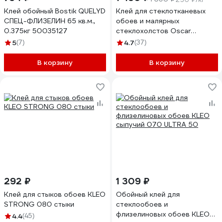
Клей обойный Bostik QUELYD
Клей для стеклотканевых
СПЕЦ-ФЛИЗЕЛИН 65 кв.м.,
обоев и малярных
0.375кг 50035127
стеклохолстов Oscar
готовый к применению,
5
(7)
4.7
(37)
ведро 5 кг GOs5
В корзину
В корзину
292 ₽
1 309 ₽
Клей для стыков обоев KLEO
Обойный клей для
STRONG 080 стыки
стеклообоев и
флизелиновых обоев KLEO
4.4
(45)