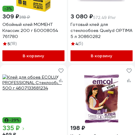
-3%
309 ₽
3 080 ₽
318 ₽
572.49 ₽/кг
Обойный клей МОМЕНТ
Готовый клей для
Классик 200 г Б0008054
стеклообоев Quelyd OPTIMA
761780
5 л 30860282
5
(18)
4
(5)
В корзину
В корзину
-29%
335 ₽
198 ₽
469 ₽