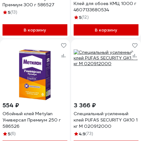
Клей для обоев КМЦ 1000 г
Премиум 300 г 586527
4607133680534
5
(13)
5
(12)
В корзину
В корзину
554 ₽
3 366 ₽
Обойный клей Metylan
Специальный усиленный
Универсал Премиум 250 г
клей PUFAS SECURITY GK10 1
586526
кг М 020912000
5
(6)
4.9
(73)