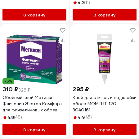
сыпучий 070 ULTRA 50
4.2
(11)
В корзину
В корзину
-5%
310 ₽
295 ₽
328 ₽
Обойный клей Метилан
Клей для стыков и подклейки
Флизелин Экстра Комфорт
обоев МОМЕНТ 120 г
для флизелиновых обоев,
3040161
200 гр 3000295
4.8
(48)
4.4
(45)
В корзину
В корзину