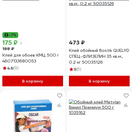
-7%
175 ₽
473 ₽
188 ₽
Клей обойный Bostik QUELYD
Клей для обоев КМЦ 500 г
СПЕЦ-ФЛИЗЕЛИН 35 кв.м.,
4607133680053
0.2 кг 50035126
4.6
(9)
5
(5)
В корзину
В корзину