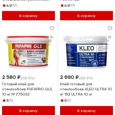
500 г 046-20911-00
4.9
(12)
4.9
(13)
В корзину
В корзину
2 580 ₽
2 690 ₽
258 ₽/кг
269 ₽/кг
Готовый клей для
Клей готовый для
стеклообоев PUFAPRO GLS
стеклообоев КLEO ULTRA 10
10 кг М 775033
кг 192 ULTRA 10 кг
5
(9)
5
(3)
В корзину
В корзину