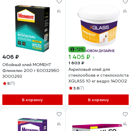
-12%
1 405 ₽
406 ₽
1 603 ₽
Обойный клей МОМЕНТ
Акриловый клей для
Флизелин 200 г Б0032960
стеклообоев и стеклохолста
3000293
XGLASS 10 кг ведро 140002
5
(11)
3.6
(7)
В корзину
В корзину