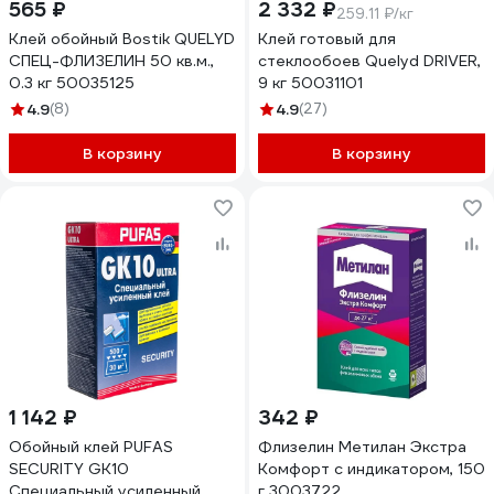
565 ₽
2 332 ₽
259.11 ₽/кг
Клей обойный Bostik QUELYD
Клей готовый для
СПЕЦ-ФЛИЗЕЛИН 50 кв.м.,
стеклообоев Quelyd DRIVER,
0.3 кг 50035125
9 кг 50031101
4.9
(8)
4.9
(27)
В корзину
В корзину
1 142 ₽
342 ₽
Обойный клей PUFAS
Флизелин Метилан Экстра
SECURITY GK10
Комфорт с индикатором, 150
Специальный усиленный,
г 3003722