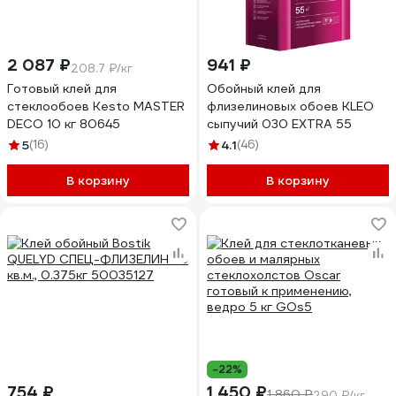
2 087 ₽
941 ₽
208.7 ₽/кг
Готовый клей для
Обойный клей для
стеклообоев Kesto MASTER
флизелиновых обоев KLEO
DECO 10 кг 80645
сыпучий 030 EXTRA 55
5
(16)
4.1
(46)
В корзину
В корзину
-22%
754 ₽
1 450 ₽
1 860 ₽
290 ₽/кг