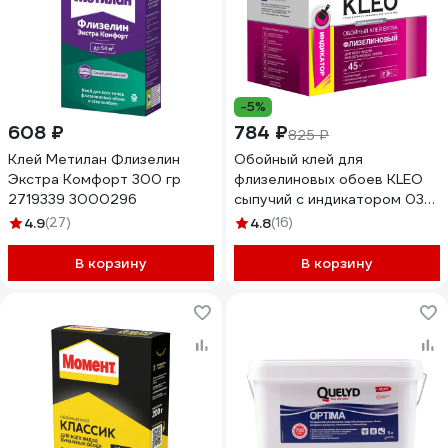
-5%
608 ₽
784 ₽
825 ₽
Клей Метилан Флизелин
Обойный клей для
Экстра Комфорт 300 гр
флизелиновых обоев KLEO
2719339 3000296
сыпучий с индикатором 030
EXTRA 45 Инд
4.9
(27)
4.8
(16)
В корзину
В корзину