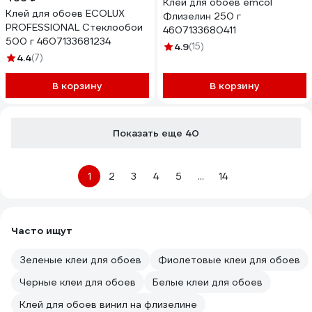
Клей для обоев emcol
Клей для обоев ECOLUX
Флизелин 250 г
PROFESSIONAL Стеклообои
4607133680411
500 г 4607133681234
4.9
(15)
4.4
(7)
В корзину
В корзину
Показать еще 40
1
2
3
4
5
...
14
Часто ищут
Зелeные клеи для обоев
Фиолетовые клеи для обоев
Чeрные клеи для обоев
Белые клеи для обоев
Клей для обоев винил на флизелине