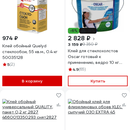
-6%
-16%
2 828 ₽
974 ₽
3 159 ₽
3 350 ₽
Клей обойный Quelyd
Клей для стеклохолстов
стеклообои, 55 кв.м., 0.4 кг
Oscar готовый к
50035128
применению, ведро 10 кг
5
(2)
GOs10
4.9
(65)
В корзину
Купить