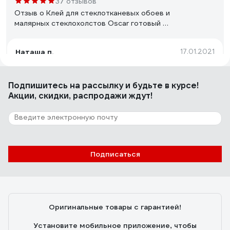
37 отзывов
Отзыв о Клей для стеклотканевых обоев и
малярных стеклохолстов Oscar готовый к
применению, ведро 5 кг GOs5
Наташа п.
17.01.2021
Можно разводитьь
Подпишитесь
на рассылку
и будьте в курсе!
Акции, скидки, распродажи ждут!
15 отзывов
Отзыв о Готовый клей для стеклообоев
Kesto MASTER DECO 10 кг 80645
Сергей
04.10.2023
Подписаться
Клеит просто все. Даже соседка начала клеиться)
Оригинальные товары с гарантией!
Установите мобильное приложение, чтобы