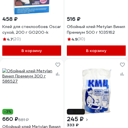
458 ₽
516 ₽
Клей для стеклообоев Oscar
Обойный клей Metylan Винил
сухой, 200 г GO200-k
Премиум 500 г 1035162
4.7
(20)
4.9
(30)
В корзину
В корзину
-3%
-26%
245 ₽
660 ₽
681 ₽
333 ₽
Обойный клей Metylan Винил