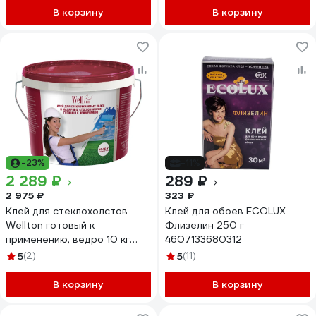
В корзину
В корзину
-23%
-11%
2 289 ₽
289 ₽
2 975 ₽
323 ₽
Клей для стеклохолстов
Клей для обоев ECOLUX
Wellton готовый к
Флизелин 250 г
применению, ведро 10 кг
4607133680312
GW-10
5
(2)
5
(11)
В корзину
В корзину