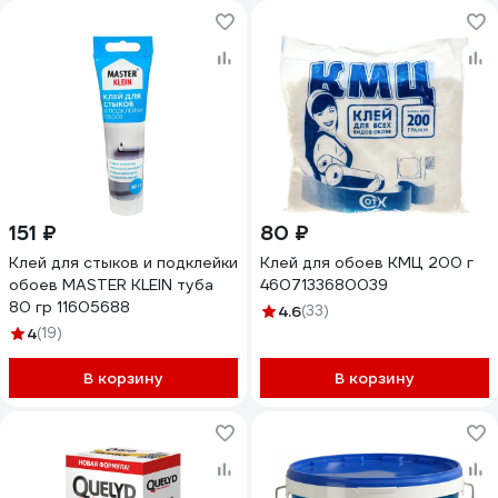
151 ₽
80 ₽
Клей для стыков и подклейки
Клей для обоев КМЦ 200 г
обоев MASTER KLEIN туба
4607133680039
80 гр 11605688
4.6
(33)
4
(19)
В корзину
В корзину