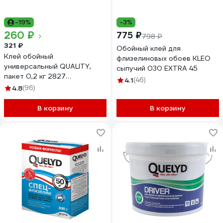
-19%
-3%
260 ₽
775 ₽
798 ₽
321 ₽
Обойный клей для
Клей обойный
флизелиновых обоев KLEO
универсальный QUALITY,
сыпучий 030 EXTRA 45
пакет 0,2 кг 2827
4.1
(46)
4660013350293 снят2827
4.8
(96)
В корзину
В корзину