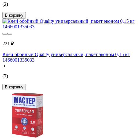
(2)
В корзину
221 ₽
Клей обойный Quality универсальный, пакет эконом 0,15 кг
1466001335033
5
(7)
В корзину