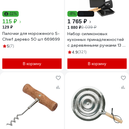
-11%
-8%
-13%
115 ₽
1 765 ₽
129 ₽
2 039 ₽
1 880 ₽
Палочки для мороженого S-
Набор силиконовых
Chief дерево 50 шт 669699
кухонных принадлежностей
с деревянными ручками 13 в
(7)
5
1 DASWERK черный 608197
(321)
4.9
В корзину
В корзину