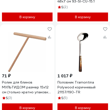
48x7 см 93-SI-CU-15.1
(2)
5
В корзину
В корзину
71 ₽
1 017 ₽
Ролик для блинов
Половник Tramontina
МУЛЬТИДОМ размер 15x12
Polywood коричневый
см (только кратно упаковке)
21157/190-TR
5017 9-32/5017
(3)
(5)
5
5
В корзину
В корзину