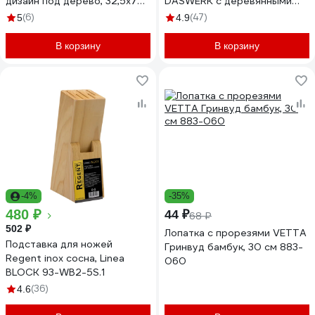
дизайн под дерево, 32,5x7
DASWERK с деревянными
см 006460
ручками 12 в 1, серый 608194
(6)
(47)
5
4.9
В корзину
В корзину
-4%
-35%
480 ₽
44 ₽
68 ₽
502 ₽
Лопатка с прорезями VETTA
Подставка для ножей
Гринвуд бамбук, 30 см 883-
Regent inox сосна, Linea
060
BLOCK 93-WB2-5S.1
(36)
4.6