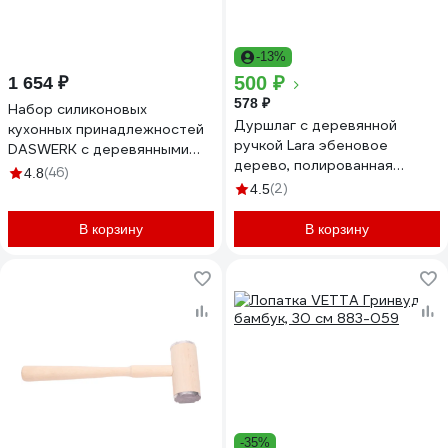
-13%
500 ₽
1 654 ₽
578 ₽
Набор силиконовых
Дуршлаг с деревянной
кухонных принадлежностей
ручкой Lara эбеновое
DASWERK с деревянными
дерево, полированная
ручками 13 в 1, молочный
(46)
4.8
нержавеющая сталь LR03-
608196
(2)
4.5
50
В корзину
В корзину
-35%