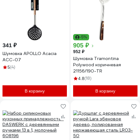
-5%
905 ₽
341 ₽
952 ₽
Шумовка APOLLO Acacia
Шумовка Tramontina
ACC-07
Polywood коричневая
(4)
5
21156/190-TR
(18)
4.8
В корзину
В корзину