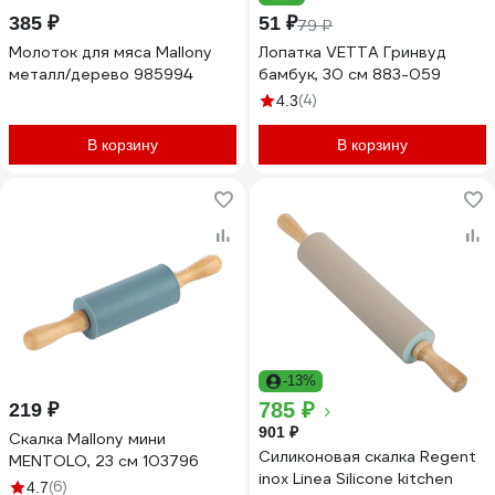
385 ₽
51 ₽
79 ₽
Молоток для мяса Mallony
Лопатка VETTA Гринвуд
металл/дерево 985994
бамбук, 30 см 883-059
(4)
4.3
В корзину
В корзину
-13%
785 ₽
219 ₽
901 ₽
Скалка Mallony мини
Силиконовая скалка Regent
MENTOLO, 23 см 103796
inox Linea Silicone kitchen
(6)
4.7