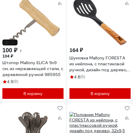
-4%
100 ₽
164 ₽
104 ₽
Шумовка Mallony FORESTA
Штопор Mallony ELICA 9х9
из нейлона, с пластиковой
см, из нержавеющей стали, с
ручкой, дизайн под дерево,
деревянной ручкой 985955
34x10,5 см 006462
(6)
4.8
(8)
4.9
В корзину
В корзину