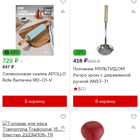
-15%
-22%
720 ₽
416 ₽
530 ₽
847 ₽
Половник МУЛЬТИДОМ
Силиконовая скалка APOLLO
Ретро хром с деревянной
Ride Выпечка RID-01-V
ручкой AN57-71
(2)
5
В корзину
В корзину