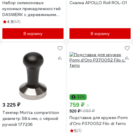
Набор силиконовых
Скалка APOLLO Roll ROL-01
кухонных принадлежностей
DASWERK с деревянными
ручками 12 в 1, молочный
(43)
4.9
608193
В корзину
В корзину
-31%
759 ₽
3 225 ₽
1 093 ₽
920 ₽
Темпер Motta competition
Подставка для кружек Pomi
диаметр 58.4 мм, с чёрной
d'Oro P370052 Filo di ferro
ручкой 177236
(3)
5