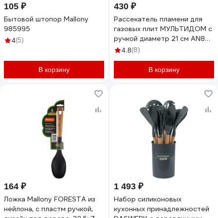
105 ₽
430 ₽
Бытовой штопор Mallony
Рассекатель пламени для
985995
газовых плит МУЛЬТИДОМ с
ручкой диаметр 21 см AN80-
(5)
4
32
(8)
4.8
В корзину
В корзину
164 ₽
1 493 ₽
Ложка Mallony FORESTA из
Набор силиконовых
нейлона, с пластм ручкой,
кухонных принадлежностей