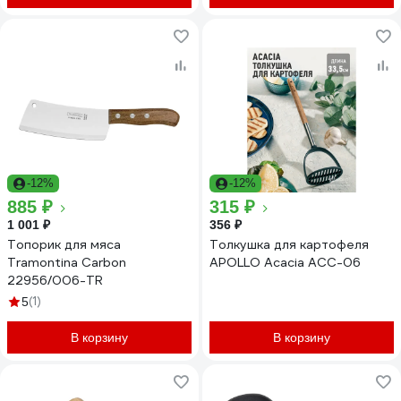
-12%
-12%
885 ₽
315 ₽
1 001 ₽
356 ₽
Топорик для мяса
Толкушка для картофеля
Tramontina Сarbon
APOLLO Acacia ACC-06
22956/006-TR
(1)
5
В корзину
В корзину