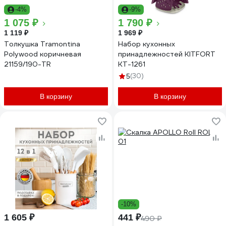
-4%
-9%
1 075 ₽
1 790 ₽
1 119 ₽
1 969 ₽
Толкушка Tramontina
Набор кухонных
Polywood коричневая
принадлежностей KITFORT
21159/190-TR
КТ-1261
(30)
5
В корзину
В корзину
-10%
1 605 ₽
441 ₽
490 ₽