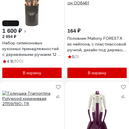
-22%
1 600 ₽
164 ₽
2 054 ₽
Половник Mallony FORESTA
Набор силиконовых
из нейлона, с пластмассовой
кухонных принадлежностей
ручкой, дизайн под дерево,
с деревянными ручками 12 в
32х9,5 см 006461
(3)
5
1 DASWERK серо-
(300)
4.9
коричневый 608195
В корзину
В корзину