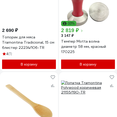
-10%
2 819 ₽
2 690 ₽
3 147 ₽
Топорик для мяса
Темпер Motta волна
Tramontina Tradicional, 15 см
диаметр 58 мм, красный
блистер 22234/106-TR
170225
(1)
4
В корзину
В корзину