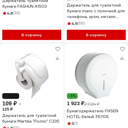
Держатель туалетной
Держатель для туалетной
бумаги FASHUN A1503
бумаги mario с полочкой для
4.8
(38)
телефона, хром, металл
80666
4.9
(69)
В корзину
В корзину
-13%
-5%
109 ₽
1 923 ₽
2 024 ₽
125 ₽
Бумагодержатель FIXSEN
Держатель для туалетной
HOTEL белый 31010E
бумаги Martika "Ролло" С335
5
(1)
(12)