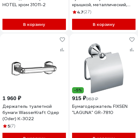
HOTEL хром 31011-2
крышкой, металлический,
хром HB1503 539707
4.7
(27)
В корзину
В корзину
-5%
1 960 ₽
915 ₽
963 ₽
Держатель туалетной
Бумагодержатель FIXSEN
бумаги WasserKraft Одер
"LAGUNA" GR-7810
(Oder) K-3022
5
(7)