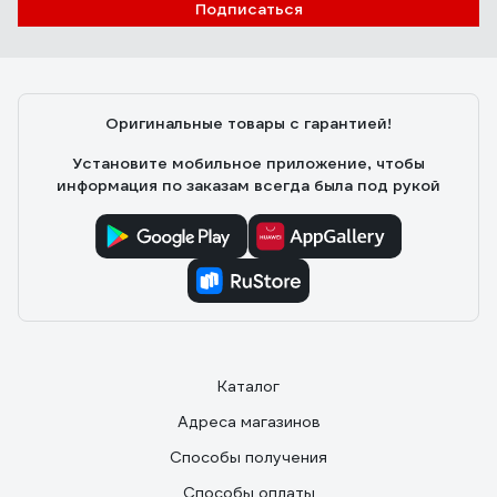
15.10.2023
Андрей
Подписаться
1. Цена(покупал по скидке), 2. Массивные краны из
нержавейки с уплотнениями штока из FKM резины,
которая , в отличие от уплотнений NBR, со временем
не каменеет и не трескается. 3. Возможность ручного
Оригинальные товары с гарантией!
управления кранами, не снимая привод с крана.
Установите мобильное приложение, чтобы
информация по заказам всегда была под рукой
Каталог
Адреса магазинов
Способы получения
Способы оплаты