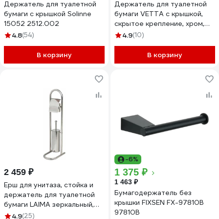
Держатель для туалетной
Держатель для туалетной
бумаги с крышкой Solinne
бумаги VETTA с крышкой,
15052 2512.002
скрытое крепление, хром,
нерж.сталь 555-003
4.8
(54)
4.9
(10)
В корзину
В корзину
-6%
1 375 ₽
2 459 ₽
1 463 ₽
Ерш для унитаза, стойка и
Бумагодержатель без
держатель для туалетной
крышки FIXSEN FX-97810B
бумаги LAIMA зеркальный,
97810B
нержавеющая сталь
4.9
(25)