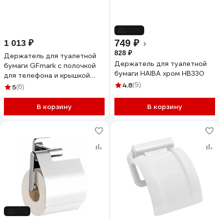
-10%
749 ₽
1 013 ₽
828 ₽
Держатель для туалетной
Держатель для туалетной
бумаги GFmark с полочкой
бумаги HAIBA хром HB330
для телефона и крышкой
79906
4.8
(9)
5
(6)
В корзину
В корзину
-7%