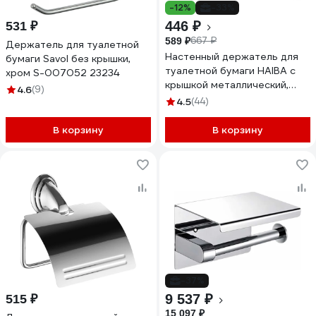
-12%
-33%
446 ₽
531 ₽
667 ₽
589 ₽
Держатель для туалетной
Настенный держатель для
бумаги Savol без крышки,
туалетной бумаги HAIBA с
хром S-007052 23234
крышкой металлический,
4.6
(9)
хром HB504 540523
4.5
(44)
В корзину
В корзину
-37%
9 537 ₽
515 ₽
15 097 ₽