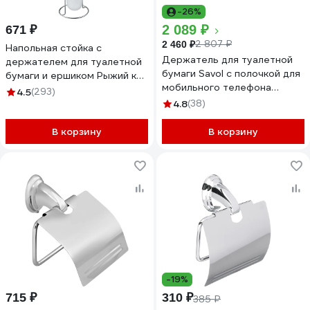
-26%
2 089 ₽
671 ₽
2 807 ₽
2 460 ₽
Напольная стойка с
Держатель для туалетной
держателем для туалетной
бумаги Savol с полочкой для
бумаги и ершиком Рыжий кот
мобильного телефона
ELINE-TBH-1 312061
4.5
(293)
нержавеющая сталь S-
4.8
(38)
00AK57
В корзину
В корзину
-19%
715 ₽
310 ₽
385 ₽