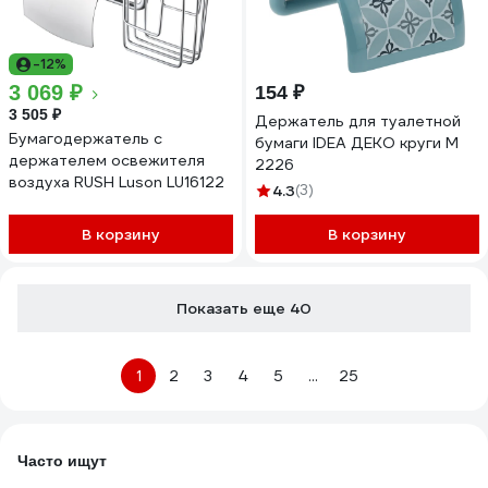
-12%
3 069 ₽
154 ₽
3 505 ₽
Держатель для туалетной
Бумагодержатель с
бумаги IDEA ДЕКО круги М
держателем освежителя
2226
воздуха RUSH Luson LU16122
4.3
(3)
В корзину
В корзину
Показать еще 40
1
2
3
4
5
...
25
Часто ищут