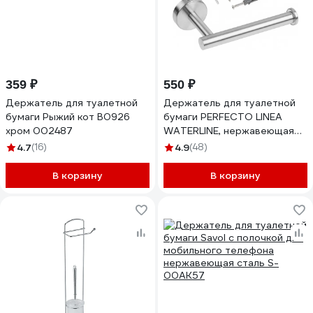
359 ₽
550 ₽
Держатель для туалетной
Держатель для туалетной
бумаги Рыжий кот B0926
бумаги PERFECTO LINEA
хром 002487
WATERLINE, нержавеющая
сталь/матовый, 35-031011
4.7
(16)
4.9
(48)
ЦЕ-6924179700
В корзину
В корзину