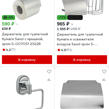
-8%
-17%
-24%
590 ₽
965 ₽
639 ₽
1 268 ₽
1 055 ₽
Держатель для туалетной
Держатель для туалетной
бумаги Savol с крышкой,
бумаги и освежителя
хром S-007051 23228
воздуха Savol хром S-
L07051 23230
4.2
(11)
4.9
(84)
В корзину
В корзину