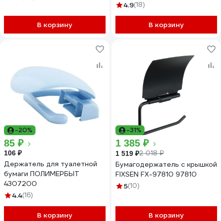
609079
4.9
(18)
В корзину
В корзину
-20%
-31%
85 ₽
1 385 ₽
106 ₽
2 018 ₽
1 519 ₽
Держатель для туалетной
Бумагодержатель с крышкой
бумаги ПОЛИМЕРБЫТ
FIXSEN FX-97810 97810
4307200
5
(10)
4.4
(16)
В корзину
В корзину