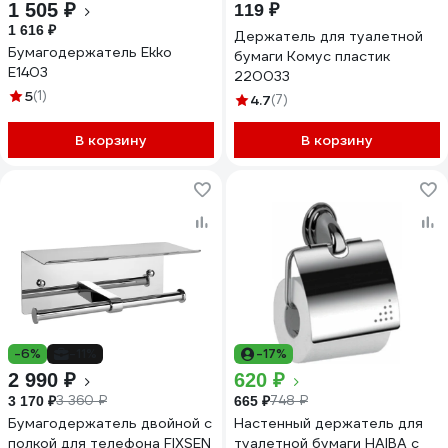
1 505 ₽
119 ₽
1 616 ₽
Держатель для туалетной
Бумагодержатель Ekko
бумаги Комус пластик
E1403
220033
5
(1)
4.7
(7)
В корзину
В корзину
-6%
-11%
-17%
2 990 ₽
620 ₽
3 360 ₽
748 ₽
3 170 ₽
665 ₽
Бумагодержатель двойной с
Настенный держатель для
полкой для телефона FIXSEN
туалетной бумаги HAIBA с