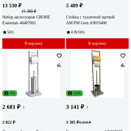
13 530 ₽
5 489 ₽
15 380 ₽
Набор аксессуаров GROHE
Стойка с туалетной щеткой
Essentials 40407001
AM.PM Gem A9033400
5
(8)
4.8
(106)
В корзину
В корзину
-5%
-23%
2 681 ₽
3 141 ₽
2 822 ₽
3 305 ₽
4 098 ₽