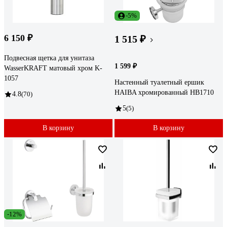
-5%
6 150 ₽
1 515 ₽
Подвесная щетка для унитаза
1 599 ₽
WasserKRAFT матовый хром K-
1057
Настенный туалетный ершик
HAIBA хромированный HB1710
4.8
(70)
5
(5)
В корзину
В корзину
-12%