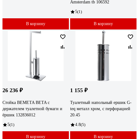
Amsterdam tb 106592
5
(1)
В корзину
В корзину
26 236 ₽
1 155 ₽
Стойка BEMETA BETA с
Туалетный напольный ершик G-
держателем туалетной бумаги и
teq металл хром, с перфорацией
ёршик 132836012
20.45
5
(1)
4.8
(5)
В корзину
В корзину