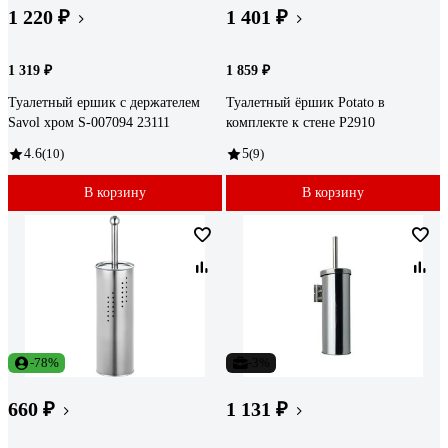
1 220 ₽
1 401 ₽
1 319 ₽
1 859 ₽
Туалетный ершик с держателем
Туалетный ёршик Potato в
Savol хром S-007094 23111
комплекте к стене P2910
4.6
(10)
5
(9)
В корзину
В корзину
-78%
-3%
660 ₽
1 131 ₽