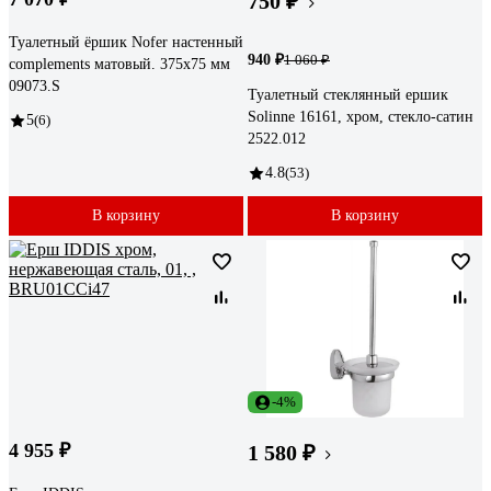
750 ₽
Туалетный ёршик Nofer настенный
940 ₽
1 060 ₽
complements матовый. 375х75 мм
09073.S
Туалетный стеклянный ершик
Solinne 16161, хром, стекло-сатин
5
(6)
2522.012
4.8
(53)
В корзину
В корзину
-4%
4 955 ₽
1 580 ₽