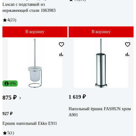
Luscan с подставкой из
нержавеющей стали 1063983
4
(23)
В корзину
В корзину
-6%
1 619 ₽
875 ₽
Напольный ёршик FASHUN хром
927 ₽
A901
Ершик напольный Ekko E911
5
(1)