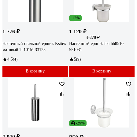
-12%
1 776 ₽
1 120 ₽
1 278 ₽
Настенный стальной ершик Ksitex
Настенный ерш Haiba hb8510
матовый T-101M 33125
551031
4.5
(4)
5
(9)
В корзину
В корзину
-29%
7 070 ₽