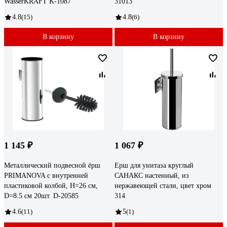
WasserKRAFT K-1087
31013
4.8
(15)
4.8
(6)
В корзину
В корзину
1 145 ₽
1 067 ₽
Металлический подвесной ёрш
Ерш для унитаза круглый
PRIMANOVA с внутренней
САНАКС настенный, из
пластиковой колбой, H=26 см,
нержавеющей стали, цвет хром
D=8.5 см 20шт. D-20585
314
4.6
(11)
5
(1)