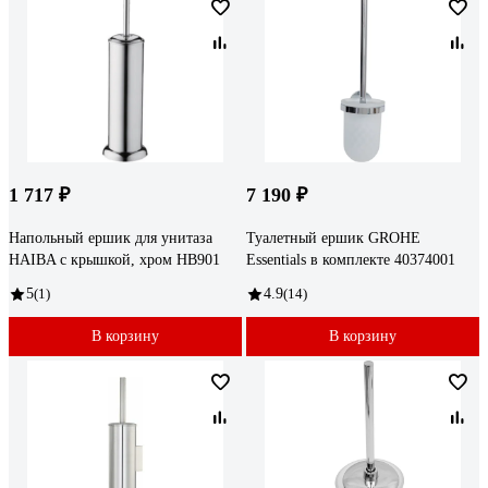
1 717 ₽
7 190 ₽
Напольный ершик для унитаза
Туалетный ершик GROHE
HAIBA с крышкой, хром HB901
Essentials в комплекте 40374001
5
(1)
4.9
(14)
В корзину
В корзину