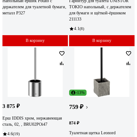
Напольный ершик Potato с
Гарнитур для туалета UNISTOR
держателем для туалетной бумаги,
TOKIO напольный, с держателем
металл P327
для бумаги и щёткой-ёршиком
211133
4.1
(8)
В корзину
В корзину
-13%
3 875 ₽
759 ₽
Ерш IDDIS хром, нержавеющая
874 ₽
сталь, 02, , BRU02POi47
Туалетная щетка Leonord
4.6
(19)