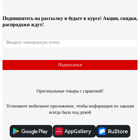
25 отзывов
Подпишитесь
на рассылку
и будьте в курсе! Акции, скидки,
распродажи ждут!
Отзыв о Neptun Profi Base 1/2
Андрей
15.10.2023
1. Цена(покупал по скидке), 2. Массивные краны из
нержавейки с уплотнениями штока из FKM резины, которая
Подписаться
, в отличие от уплотнений NBR, со временем не каменеет и
не трескается. 3. Возможность ручного управления кранами,
не снимая привод с крана.
Оригинальные товары с гарантией!
Установите мобильное приложение, чтобы информация по заказам
всегда была под рукой