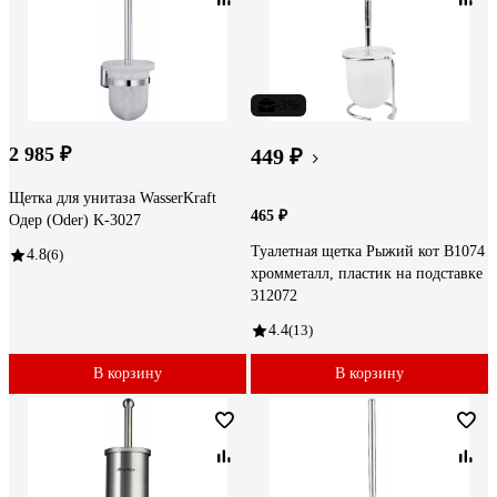
-3%
2 985 ₽
449 ₽
Щетка для унитаза WasserKraft
465 ₽
Одер (Oder) K-3027
Туалетная щетка Рыжий кот B1074
4.8
(6)
хромметалл, пластик на подставке
312072
4.4
(13)
В корзину
В корзину