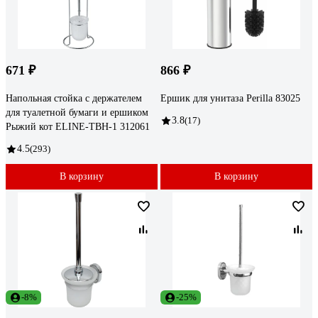
671 ₽
866 ₽
Напольная стойка с держателем
Ершик для унитаза Perilla 83025
для туалетной бумаги и ершиком
3.8
(17)
Рыжий кот ELINE-TBH-1 312061
4.5
(293)
В корзину
В корзину
-8%
-25%