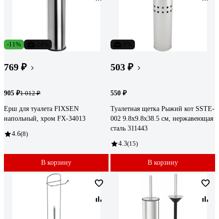
-11%
-24%
-9%
769 ₽
503 ₽
905 ₽
550 ₽
1 012 ₽
Ерш для туалета FIXSEN
Туалетная щетка Рыжий кот SSTE-
напольный, хром FX-34013
002 9.8х9.8х38.5 см, нержавеющая
сталь 311443
4.6
(8)
4.3
(15)
В корзину
В корзину