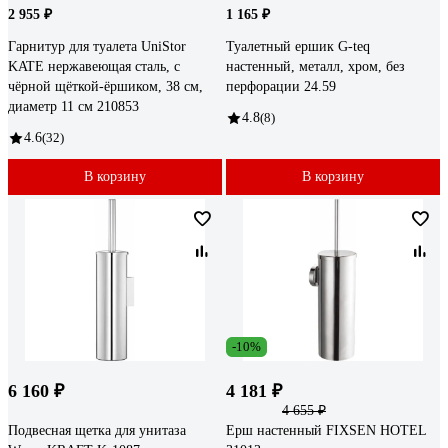
2 955 ₽
1 165 ₽
Гарнитур для туалета UniStor
Туалетный ершик G-teq
KATE нержавеющая сталь, с
настенный, металл, хром, без
чёрной щёткой-ёршиком, 38 см,
перфорации 24.59
диаметр 11 см 210853
4.8
(8)
4.6
(32)
В корзину
В корзину
-10%
6 160 ₽
4 181 ₽
4 655 ₽
Подвесная щетка для унитаза
Ерш настенный FIXSEN НOTEL