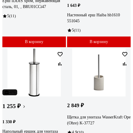
Ерш IDDIS хром, нержавеющая
1 643 ₽
сталь, 01, , BRU01CCi47
Настенный ерш Haiba hb1610
5
(11)
551045
5
(11)
В корзину
В корзину
-6%
2 849 ₽
1 255 ₽
Щетка для унитаза WasserKraft Оре
1 330 ₽
(Ohre) K-37727
Напольный ершик для унитаза
4.9
(10)