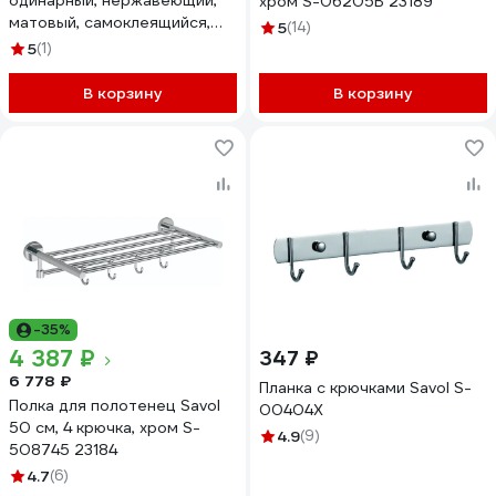
одинарный, нержавеющий,
хром S-06205B 23189
матовый, самоклеящийся,
5
(14)
2шт. 131040700
5
(1)
В корзину
В корзину
-35%
4 387 ₽
347 ₽
6 778 ₽
Планка с крючками Savol S-
Полка для полотенец Savol
00404X
50 см, 4 крючка, хром S-
4.9
(9)
508745 23184
4.7
(6)