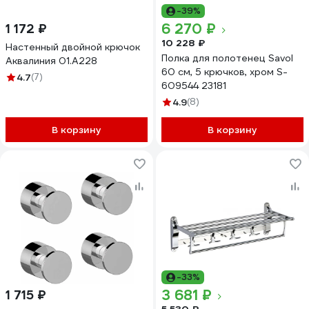
-39%
6 270 ₽
1 172 ₽
10 228 ₽
Настенный двойной крючок
Полка для полотенец Savol
Аквалиния 01.А228
60 см, 5 крючков, хром S-
4.7
(7)
609544 23181
4.9
(8)
В корзину
В корзину
-33%
3 681 ₽
1 715 ₽