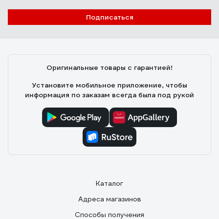
Андрей
15.10.2023
Подписаться
1. Цена(покупал по скидке), 2. Массивные краны из
нержавейки с уплотнениями штока из FKM резины,
которая , в отличие от уплотнений NBR, со временем
не каменеет и не трескается. 3. Возможность ручного
Оригинальные товары с гарантией!
управления кранами, не снимая привод с крана.
Установите мобильное приложение, чтобы
информация по заказам всегда была под рукой
Каталог
Адреса магазинов
Способы получения