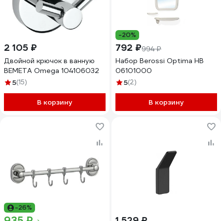
-20%
2 105 ₽
792 ₽
994 ₽
Двойной крючок в ванную
Набор Berossi Optima НВ
BEMETA Omega 104106032
06101000
5
(15)
5
(2)
В корзину
В корзину
-26%
935 ₽
1 529 ₽