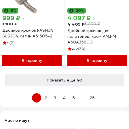
-9%
-20%
999 ₽
4 097 ₽
1 100 ₽
4 405 ₽
5 090 ₽
Двойной крючок FASHUN
Двойной крючок для
SUS304, сатин A51505-2
полотенец, хром AM.PM
A50A35600
5
(2)
4.7
(34)
В корзину
В корзину
Показать еще 40
1
2
3
4
5
...
25
Часто ищут