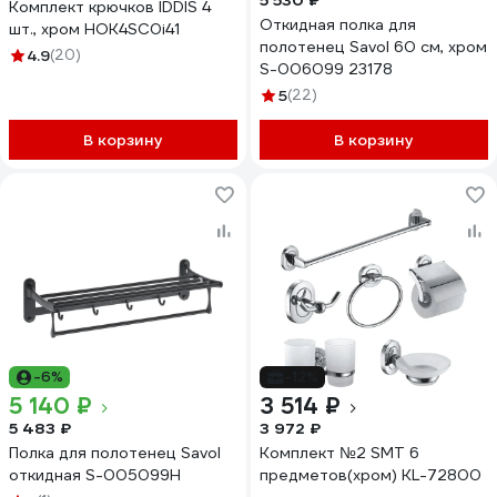
5 530 ₽
Комплект крючков IDDIS 4
Откидная полка для
шт., хром HOK4SC0i41
полотенец Savol 60 см, хром
4.9
(20)
S-006099 23178
5
(22)
В корзину
В корзину
-6%
-12%
5 140 ₽
3 514 ₽
5 483 ₽
3 972 ₽
Полка для полотенец Savol
Комплект №2 SMT 6
откидная S-005099H
предметов(хром) KL-72800