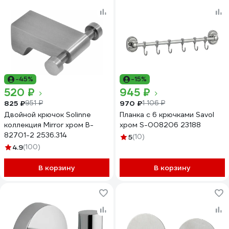
-45%
-15%
520 ₽
945 ₽
825 ₽
970 ₽
951 ₽
1 106 ₽
Двойной крючок Solinne
Планка с 6 крючками Savol
коллекция Mirror хром B-
хром S-008206 23188
82701-2 2536.314
5
(10)
4.9
(100)
В корзину
В корзину