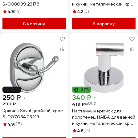
S-008099 23176
и кухни, металлический, хром
HB1705-2 540047
4.9
(14)
4.2
(9)
В корзину
В корзину
-16%
-27%
250 ₽
340 ₽
299 ₽
419 ₽
466 ₽
Крючок Savol двойной, хром
Настенный крючок для
S-007054 23219
полотенец HAIBA для ванной
и кухни, металлический, хром
4.9
(25)
HB1705-1 540046
4.8
(14)