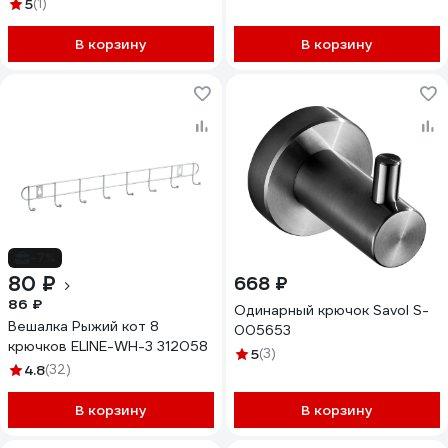
5
(1)
В корзину
В корзину
-7%
80 ₽
668 ₽
86 ₽
Одинарный крючок Savol S-
Вешалка Рыжий кот 8
005653
крючков ELINE-WH-3 312058
5
(3)
4.8
(32)
В корзину
В корзину