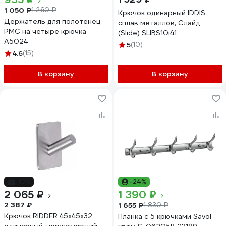
1 050 ₽
1 260 ₽
Крючок одинарный IDDIS
Держатель для полотенец
сплав металлов, Слайд
РМС на четыре крючка
(Slide) SLIBS10i41
A5024
5
(10)
4.6
(15)
В корзину
В корзину
-13%
-24%
2 065 ₽
1 390 ₽
2 387 ₽
1 655 ₽
1 830 ₽
Крючок RIDDER 45x45x32
Планка с 5 крючками Savol