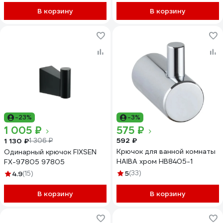
В корзину
В корзину
-23%
-3%
1 005 ₽
575 ₽
592 ₽
1 130 ₽
1 306 ₽
Крючок для ванной комнаты
Одинарный крючок FIXSEN
HAIBA хром HB8405-1
FX-97805 97805
5
(33)
4.9
(15)
В корзину
В корзину