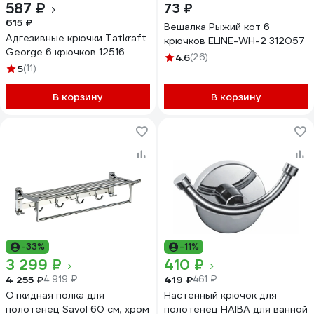
587 ₽
73 ₽
615 ₽
Вешалка Рыжий кот 6
Адгезивные крючки Tatkraft
крючков ELINE-WH-2 312057
George 6 крючков 12516
4.6
(26)
5
(11)
В корзину
В корзину
-33%
-11%
3 299 ₽
410 ₽
4 255 ₽
419 ₽
4 919 ₽
461 ₽
Откидная полка для
Настенный крючок для
полотенец Savol 60 см, хром
полотенец HAIBA для ванной