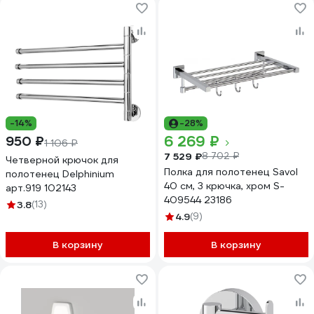
-14%
-28%
6 269 ₽
950 ₽
1 106 ₽
7 529 ₽
8 702 ₽
Четверной крючок для
Полка для полотенец Savol
полотенец Delphinium
40 см, 3 крючка, хром S-
арт.919 102143
409544 23186
3.8
(13)
4.9
(9)
В корзину
В корзину