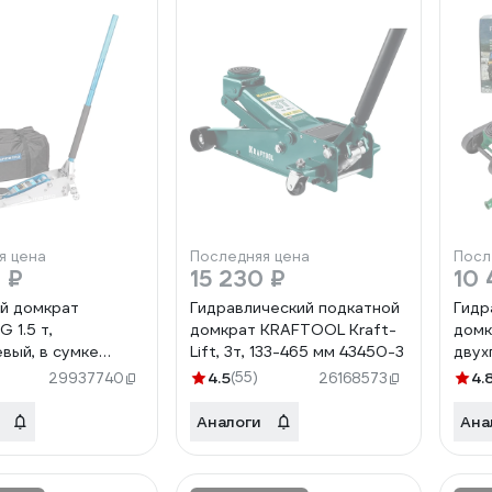
я цена
Последняя цена
Посл
 ₽
15 230 ₽
10 
й домкрат
Гидравлический подкатной
Гидр
 1.5 т,
домкрат KRAFTOOL Kraft-
домк
вый, в сумке
Lift, 3т, 133-465 мм 43450-3
двух
T835
4.5
(55)
4.
29937740
26168573
Аналоги
Ана