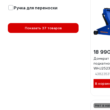
Ручка для переноски
Показать 37 товаров
18 99
Домкрат 
подкатн
WHJ2523
4382353
В корзи
Нет в на