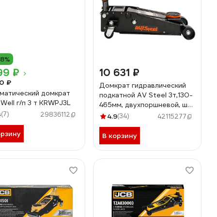
18%
99 ₽
10 631 ₽
0 ₽
Домкрат гидравлический
матический домкрат
подкатной AV Steel 3т,130-
tWell г/п 3 т KRWPJ3L
465мм, двухпоршневой, шт.
3
(7)
AV-951215
29836112
4.9
(34)
42115277
орзину
В корзину