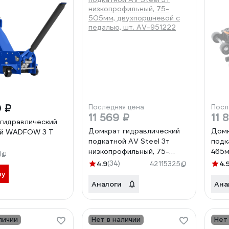
0 ₽
Последняя цена
Посл
11 569 ₽
11 
гидравлический
Домкрат гидравлический
Домк
ой WADFOW 3 Т
подкатной AV Steel 3т
подк
низкопрофильный, 75-
465м
1
505мм, двухпоршневой с
подъ
4.9
(34)
4.
42115325
педалью, шт. AV-951222
ну
Аналоги
Ана
личии
Нет в наличии
Нет