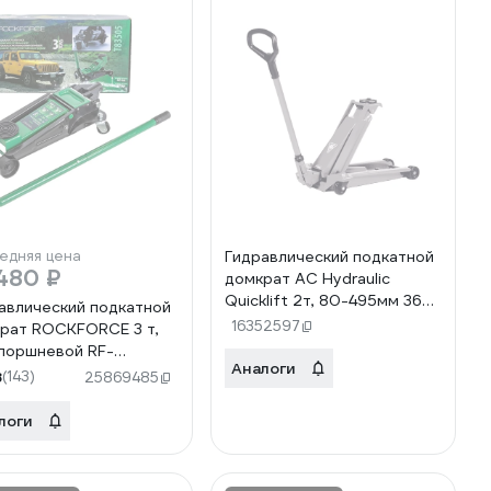
едняя цена
Гидравлический подкатной
480 ₽
домкрат AC Hydraulic
Quicklift 2т, 80-495мм 36
авлический подкатной
015 00 RAL7040
16352597
рат ROCKFORCE 3 т,
В0000000130662
поршневой RF-
Аналоги
05(51703)
8
(143)
25869485
логи