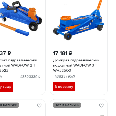
37 ₽
17 181 ₽
рат гидравлический
Домкрат гидравлический
атной WADFOW 2 Т
подкатной WADFOW 3 Т
2522
WHJ2503
6)
43823795
43823339
В корзину
орзину
 в наличии
Нет в наличии