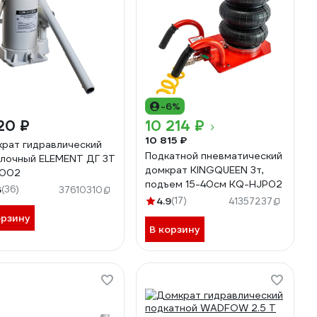
-6%
20 ₽
10 214 ₽
10 815 ₽
рат гидравлический
Подкатной пневматический
лочный ELEMENT ДГ 3Т
домкрат KINGQUEEN 3т,
4002
подъем 15-40см KQ-HJP02
6
(36)
37610310
4.9
(17)
41357237
орзину
В корзину