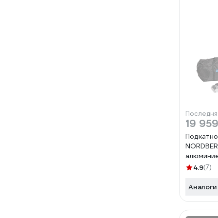
Последня
19 959
Подкатно
NORDBERG
алюминие
N32015
4.9
(7)
Аналоги