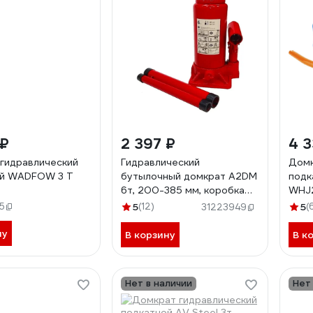
 ₽
2 397 ₽
4 3
гидравлический
Гидравлический
Домк
ой WADFOW 3 Т
бутылочный домкрат A2DM
подк
6т, 200-385 мм, коробка
WHJ
120021
5
5
(12)
5
(
31223949
ну
В корзину
В к
Нет в наличии
Нет