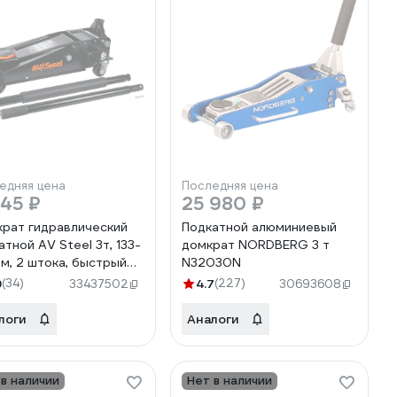
едняя цена
Последняя цена
845 ₽
25 980 ₽
рат гидравлический
Подкатной алюминиевый
атной AV Steel 3т, 133-
домкрат NORDBERG 3 т
м, 2 штока, быстрый
N32030N
ем AV-951003
9
(34)
4.7
(227)
33437502
30693608
логи
Аналоги
 в наличии
Нет в наличии