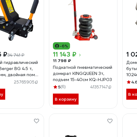
-6%
5 ₽
11 143 ₽
1 0
34 741 ₽
11 798 ₽
й гидравлический
Домк
Подкатной пневматический
erger BG 4.5 т,
буты
домкрат KINGQUEEN 3т,
мм, двойная помпа
102
подъем 15-40см KQ-HJP03
4.
25765905
5
(6)
41357147
ну
В к
В корзину