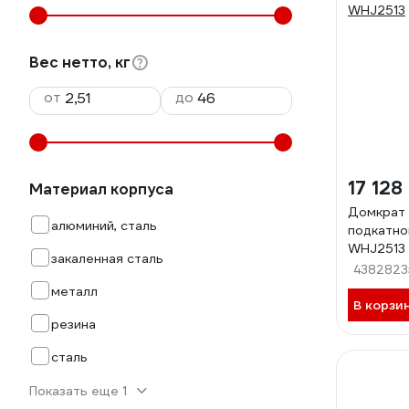
Вес нетто, кг
от
до
17 128
Материал корпуса
Домкрат 
алюминий, сталь
подкатн
WHJ2513
закаленная сталь
4382823
металл
В корзи
резина
сталь
Показать еще 1