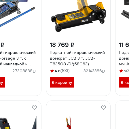
 ₽
18 769 ₽
11 
й гидравлический
Подкатной гидравлический
Подк
orsage 3 т, с
домкрат JCB 3 т, JCB-
домкрат J
й накладкой и
T83508 /D/(58063)
мм J
рами, перчатки,
4.8
(103)
5
(
27308838
32143386
 из микрофибры
 2 поршня, 135-
ну
В корзину
В к
-T83505(51590)