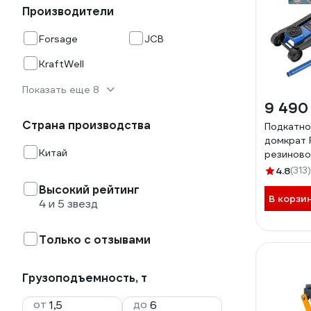
Производители
Forsage
JCB
KraftWell
Показать еще 8
9 490
Страна производства
Подкатно
домкрат F
Китай
резиново
аксессуа
4.8
(313)
салфетка
Высокий рейтинг
40x30 см,
В корзи
4 и 5 звезд
465 мм F
Только с отзывами
Грузоподъемность, т
от
до