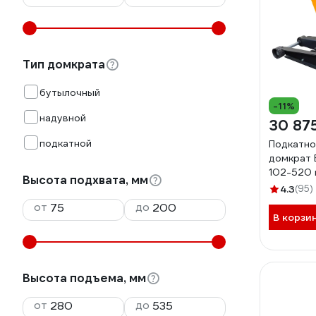
Тип домкрата
бутылочный
-11%
надувной
30 87
подкатной
Подкатно
домкрат B
102-520 
Высота подхвата, мм
BG1305
4.3
(95)
от
до
В корзи
Высота подъема, мм
от
до