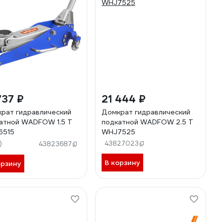
737 ₽
21 444 ₽
рат гидравлический
Домкрат гидравлический
атной WADFOW 1.5 Т
подкатной WADFOW 2.5 Т
6515
WHJ7525
)
43827023
43823687
В корзину
орзину