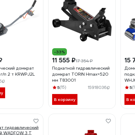
-33%
₽
11 555 ₽
15 
17 354 ₽
ческий домкрат
Подкатной гидравлический
Домк
 г/п 2 т KRWPJ2L
домкрат TORIN Hmax=520
подк
мм T83001
WHJ
6
5
(15)
5
(1
15918036
ну
В корзину
В к