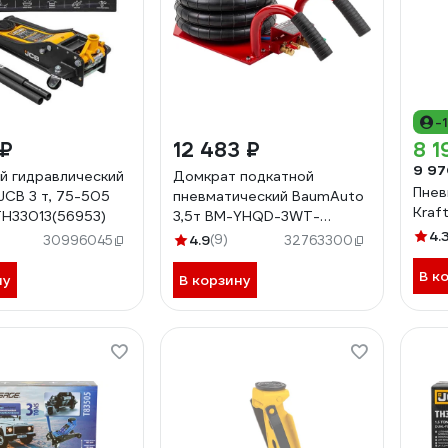
-
 ₽
12 483 ₽
8 1
9 97
й гидравлический
Домкрат подкатной
Пнев
JCB 3 т, 75-505
пневматический BaumAuto
Kraf
H33013(56953)
3,5т BM-YHQD-3WT-
270B(58554)
4.
4.9
(9)
30996045
32763300
В к
ну
В корзину