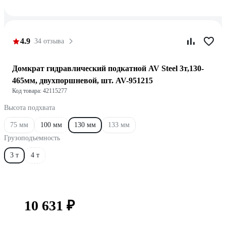
4.9
34 отзыва
Домкрат гидравлический подкатной AV Steel 3т,130-
465мм, двухпоршневой, шт. AV-951215
Код товара: 42115277
Высота подхвата
75 мм
100 мм
130 мм
133 мм
Грузоподъемность
3 т
4 т
10 631 ₽