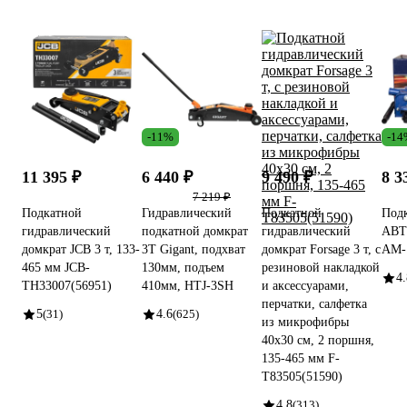
-11%
-14
11 395 ₽
6 440 ₽
9 490 ₽
8 3
7 219 ₽
Подкатной
Гидравлический
Подкатной
Подк
гидравлический
подкатной домкрат
гидравлический
АВТ
домкрат JCB 3 т, 133-
3Т Gigant, подхват
домкрат Forsage 3 т, с
AM-
465 мм JCB-
130мм, подъем
резиновой накладкой
4.
TH33007(56951)
410мм, HTJ-3SH
и аксессуарами,
перчатки, салфетка
5
(31)
4.6
(625)
из микрофибры
40x30 см, 2 поршня,
135-465 мм F-
T83505(51590)
4.8
(313)