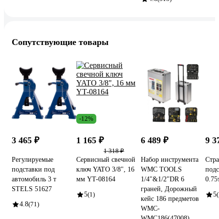
Сопутствующие товары
-12%
3 465 ₽
1 165 ₽
6 489 ₽
9 3
1 318 ₽
Регулируемые
Сервисный свечной
Набор инструмента
Стра
подставки под
ключ YATO 3/8", 16
WMC TOOLS
подс
автомобиль 3 т
мм YT-08164
1/4"&1/2"DR 6
0.75
STELS 51627
граней, Дорожный
5
(1)
5
(
кейс 186 предметов
4.8
(71)
WMC-
WMC186(47008)