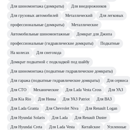
Для шиномонтажа (домкраты)
Для внедорожников
Для грузовых автомобилей
Металлический
Для легковых
профессиональные (домкраты)
Металлические
Автомобильные шиномонтажные
Домкрат для Джипа
профессиональные (гидравлические домкраты)
Подкатные
На колесах
Для снегохода
Домкрат подкатной с подкладкой под шайбу
Для шиномонтажа (подкатные гидравлические домкраты)
Для гаража (подкатные гидравлические домкраты)
Для сервиса
Для СТО
Механические
Для Lada Vesta Cross
Для УАЗ
Для Kia Rio
Для Нивы
Для УАЗ Patriot
Для ВАЗ
Для Lada Granta
Для Chevrolet Niva
Для Renault Logan
Для Hyundai Solaris
Для Lada
Для Renault Duster
Для Hyundai Creta
Для Lada Vesta
Китайские
Усиленные