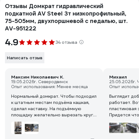
Отзывы Домкрат гидравлический
подкатной AV Steel 3т низкопрофильный,
75-505мм, двухпоршневой с педалью, шт.
AV-951222
4.9
34 отзыва
Написать отзыв
Максим Николаевич К.
Михаил
19.05.2026
г. Северодвинск
25.05.2026
г.
Опыт использования: Менее месяца
Опыт использ
Нормальный домкрат. Чтобы подходил
Выглядит доб
к штатным местам подъёма кашкая,
работает. Во
сделал наставку. На подъёмную
пластиковая 
площадку желательно вырезать круг
Придется что
из транспортёрной ленты, чтобы
металл машины не повредить.