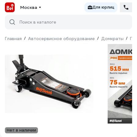
Москва
Для юрлиц
Поиск в каталоге
Главная
/
Автосервисное оборудование
/
Домкраты
/
Ги
Нет в наличии