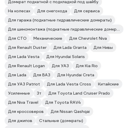
Домкрат подкатной с подкладкой под шайбу
На колесах
Для снегохода
Для сервиса
Для гаража (подкатные гидравлические домкраты)
Для шиномонтажа (подкатные гидравлические домкраты)
Для СТО
Механические
Для Chevrolet Niva
Для Renault Duster
Для Lada Granta
Для Нивы
Для Lada Vesta
Для Hyundai Solaris
Для Renault Logan
Для УАЗ
Для Kia Rio
Для Lada
Для ВАЗ
Для Hyundai Creta
Для УАЗ Patriot
Для Lada Vesta Cross
Китайские
Усиленные
3т
Для Toyota Land Cruiser Prado
Для Niva Travel
Для Toyota RAV4
Для кроссоверов
Для Nissan Qashqai
Для джипов
Стальные (домкраты)