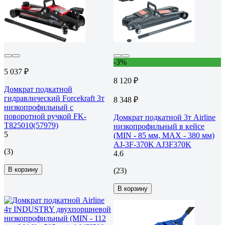
-3%
5 037 ₽
8 120 ₽
Домкрат подкатной
гидравлический Forcekraft 3т
8 348 ₽
низкопрофильный с
поворотной ручкой FK-
Домкрат подкатной 3т Airline
T825010(57979)
низкопрофильный в кейсе
5
(MIN - 85 мм, MAX - 380 мм)
AJ-3F-370K AJ3F370K
(3)
4.6
В корзину
(23)
В корзину