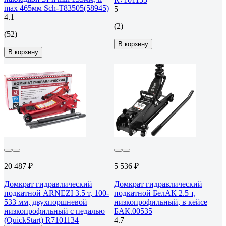
max 465мм Sch-T83505(58945)
5
4.1
(2)
(52)
В корзину
В корзину
20 487 ₽
5 536 ₽
Домкрат гидравлический
Домкрат гидравлический
подкатной ARNEZI 3.5 т, 100-
подкатной БелАК 2.5 т,
533 мм, двухпоршневой
низкопрофильный, в кейсе
низкопрофильный с педалью
БАК.00535
(QuickStart) R7101134
4.7