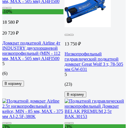
-10%
18 580 ₽
20 720 ₽
Домкрат подкатной Airline 4т
13 750 ₽
INDUSTRY двухпоршневой
низкопрофильный (MIN - 112
Низкопрофильный
мм, MAX - 505 мм) AJ4FI500
гидравлический подкатной
5
домкрат Great Wolf 3 т, 78-505
мм GW-031
(6)
5
В корзину
(23)
В корзину
-3%
-3%