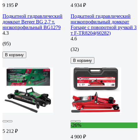
9 195 ₽
4 934 ₽
Подкатной гидравлический
Подкатной гидравлический
домкрат Berger BG 2,7 т.
низкопрофильный домкрат
низкопрофильный BG1279
Forsage с поворотной ручкой 3
4.3
т F-TR8204(60282)
4.6
(95)
(32)
В корзину
В корзину
-26%
5 212 ₽
4 900 ₽