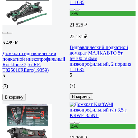
-3%
21 525 ₽
22 131 ₽
5 489 ₽
Гидравлический подкатной
домкрат МАЯКАВТО 5т
Домкрат гидравлический
h=100-560мм
подкатной низкопрофильный
низкопрофильный, 2 поршня
Rockforce 2,5т RF-
1_1635
T825010REuro(19359)
5
5
(7)
(7)
В корзину
В корзину
-4%
13 305 ₽