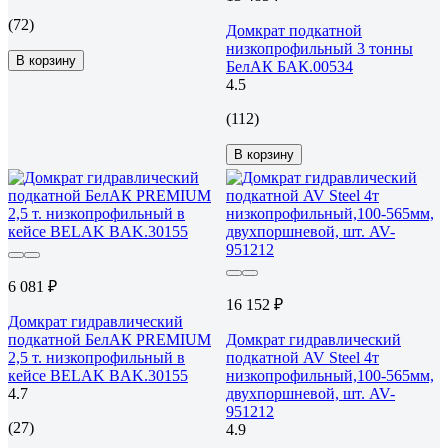
(72)
Домкрат подкатной
низкопрофильный 3 тонны
В корзину
БелАК БАК.00534
4.5
(112)
В корзину
6 081 ₽
16 152 ₽
Домкрат гидравлический
подкатной БелАК PREMIUM
Домкрат гидравлический
2,5 т. низкопрофильный в
подкатной AV Steel 4т
кейсе BELAK BAK.30155
низкопрофильный,100-565мм,
4.7
двухпоршневой, шт. AV-
951212
(27)
4.9