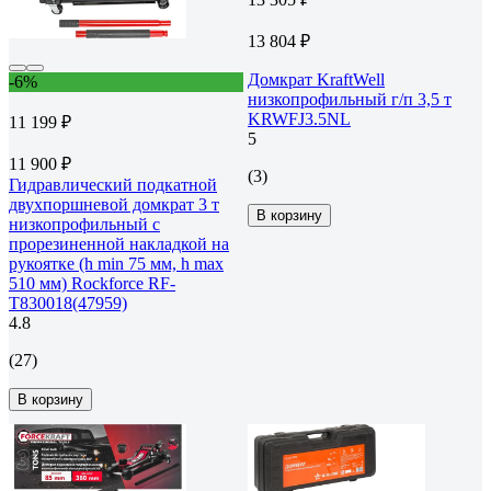
13 804 ₽
Домкрат KraftWell
-6%
низкопрофильный г/п 3,5 т
KRWFJ3.5NL
11 199 ₽
5
11 900 ₽
(3)
Гидравлический подкатной
двухпоршневой домкрат 3 т
В корзину
низкопрофильный с
прорезиненной накладкой на
рукоятке (h min 75 мм, h max
510 мм) Rockforce RF-
T830018(47959)
4.8
(27)
В корзину