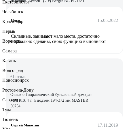
складная "Буссен" (2 т) Berger BG BG1281
Екатеринбург
Челябинск
15.05.2022
Илья
Краснодар
Пермь
Складные, занимают мало места, достаточно
Воронеж
нормально сделаны, свою функцию выполняют
Самара
Казань
Волгоград
61 отзыв
Новосибирск
Ростов-на-Дону
Отзыв о Гидравлический бутылочный домкрат
Саратов
MATRIX 4 т, h подъем 194-372 мм MASTER
50754
Тула
Тюмень
17.11.2019
Сергей Мякотин