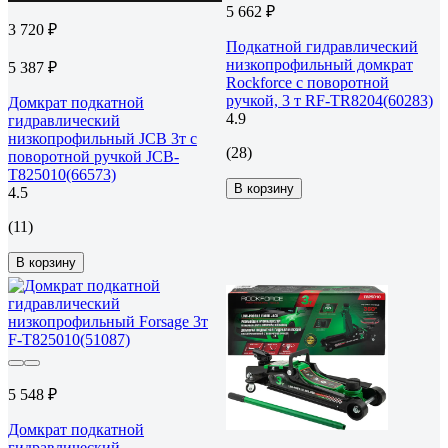
5 662 ₽
3 720 ₽
Подкатной гидравлический
низкопрофильный домкрат
5 387 ₽
Rockforce с поворотной
ручкой, 3 т RF-TR8204(60283)
Домкрат подкатной
4.9
гидравлический
низкопрофильный JCB 3т с
(28)
поворотной ручкой JCB-
T825010(66573)
В корзину
4.5
(11)
В корзину
5 548 ₽
Домкрат подкатной
гидравлический