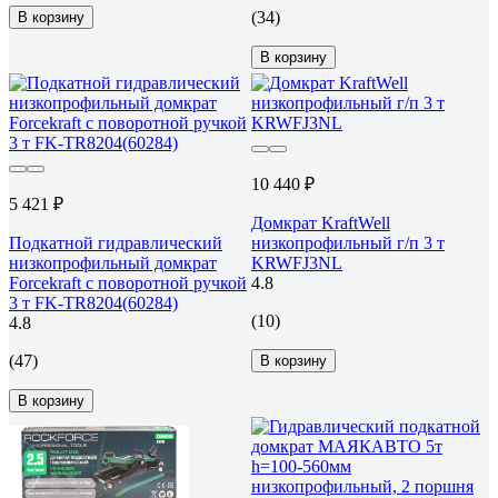
(34)
В корзину
В корзину
10 440 ₽
5 421 ₽
Домкрат KraftWell
Подкатной гидравлический
низкопрофильный г/п 3 т
низкопрофильный домкрат
KRWFJ3NL
Forcekraft с поворотной ручкой
4.8
3 т FK-TR8204(60284)
(10)
4.8
(47)
В корзину
В корзину