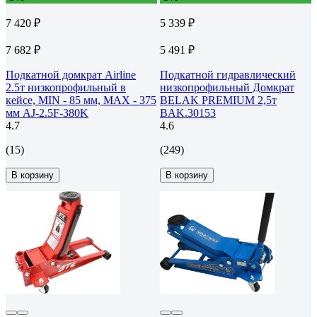
7 420 ₽
5 339 ₽
7 682 ₽
5 491 ₽
Подкатной домкрат Airline
Подкатной гидравлический
2.5т низкопрофильный в
низкопрофильный Домкрат
кейсе, MIN - 85 мм, MAX - 375
BELAK PREMIUM 2,5т
мм AJ-2.5F-380K
BAK.30153
4.7
4.6
(15)
(249)
В корзину
В корзину