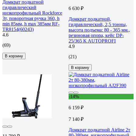
Домкрат подкатной
гидравлический
6 630 ₽
низкопрофильный Rockforce
3т, поворотная ручка 360, h
Домкрат подкатной,
min 85мм, h max 385мм RF-
гидравлический, 2,5 тонны,
TR8154(60243)
высота подъема: 80 - 365 мм.,
4.6
резиновая опора, кейс DP-
25/365 K AUTOPROFI
(69)
4.9
В корзину
(21)
В корзину
-14%
6 159 ₽
7 140 ₽
Домкрат подкатной Airline 2т
80-380мм, низкопрофильный