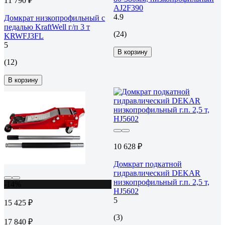
11 790 ₽
AJ2F390
4.9
Домкрат низкопрофильный с
педалью KraftWell г/п 3 т
(24)
KRWFJ3FL
5
В корзину
(12)
В корзину
10 628 ₽
Домкрат подкатной
гидравлический DEKAR
низкопрофильный г.п. 2,5 т,
-14%
HJ5602
5
15 425 ₽
(3)
17 840 ₽