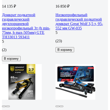
14 135 ₽
16 850 ₽
Домкрат подкатной
Низкопрофильный
гидравлический
гидравлический подкатной
двухпоршневой
домкрат Great Wolf 3,5 т, 95-
низкопрофильный 3т (h min-
552 мм GW-035
75мм, h max-505мм) GTE
5
TH33013 593411
(23)
5
(2)
В корзину
В корзину