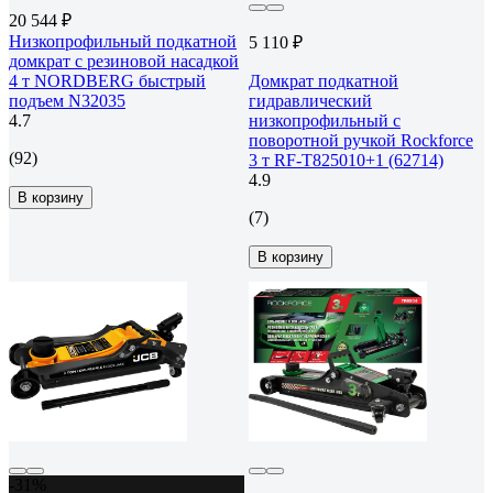
20 544 ₽
Низкопрофильный подкатной
5 110 ₽
домкрат с резиновой насадкой
4 т NORDBERG быстрый
Домкрат подкатной
подъем N32035
гидравлический
4.7
низкопрофильный с
поворотной ручкой Rockforce
(92)
3 т RF-T825010+1 (62714)
4.9
В корзину
(7)
В корзину
-31%