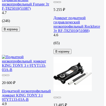
низкопрофильный Forsage 3т
F-T825010(51087)
5 255 ₽
4.7
Домкрат подкатной
(246)
гидравлический
низкопрофильный Rockforce
В корзину
3т RF-T825010(51088)
4.6
(65)
В корзину
20 600 ₽
Подкатной низкопрофильный
домкрат KING TONY 3 т
9TYT133-03A-B
4.9
13 485 ₽