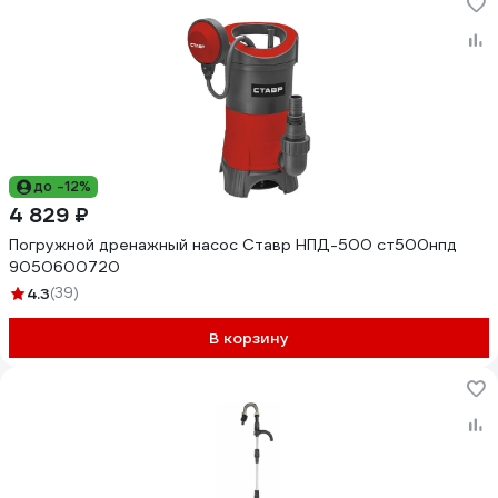
до -12%
4 829 ₽
Погружной дренажный насос Ставр НПД-500 ст500нпд
9050600720
4.3
(39)
В корзину