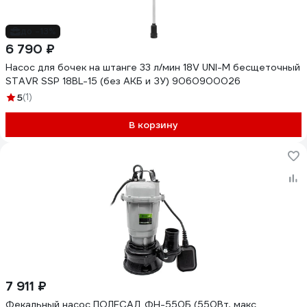
до -13%
6 790 ₽
Насос для бочек на штанге 33 л/мин 18V UNI-M бесщеточный
STAVR SSP 18BL-15 (без АКБ и ЗУ) 9060900026
5
(1)
В корзину
7 911 ₽
Фекальный насос ПОЛЕСАД ФН-550Б (550Вт, макс