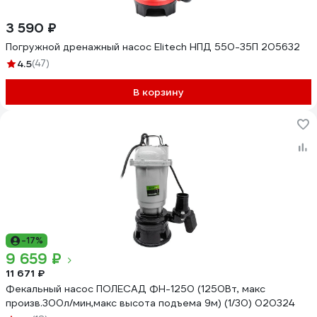
3 590 ₽
Погружной дренажный насос Elitech НПД 550-35П 205632
4.5
(47)
В корзину
-17%
9 659 ₽
11 671 ₽
Фекальный насос ПОЛЕСАД ФН-1250 (1250Вт, макс
произв.300л/мин,макс высота подъема 9м) (1/30) 020324