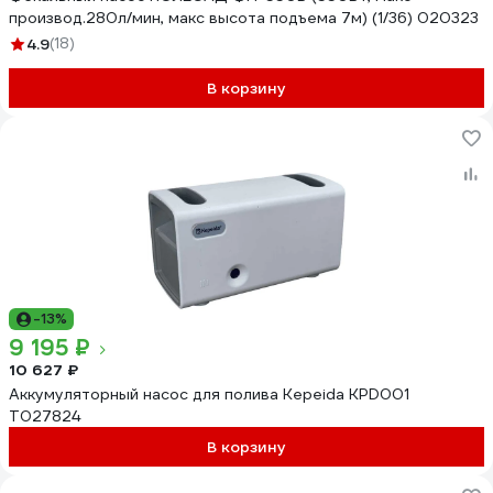
производ.280л/мин, макс высота подъема 7м) (1/36) 020323
4.9
(18)
В корзину
-13%
9 195 ₽
10 627 ₽
Аккумуляторный насос для полива Kepeida KPD001
Т027824
В корзину