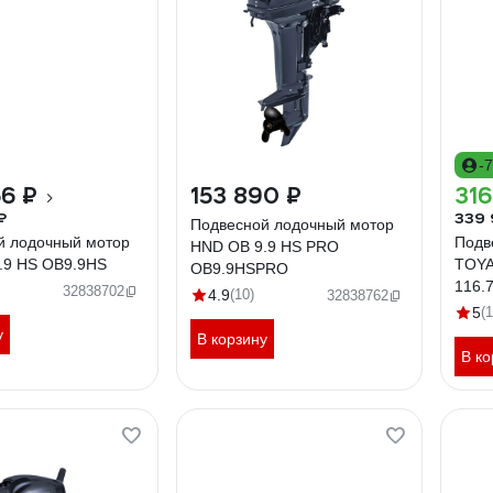
-
56 ₽
153 890 ₽
316
₽
339 
Подвесной лодочный мотор
й лодочный мотор
Подв
HND OB 9.9 HS PRO
.9 HS OB9.9HS
TOYAM
OB9.9HSPRO
116.
32838702
4.9
(10)
32838762
5
(1
у
В корзину
В ко