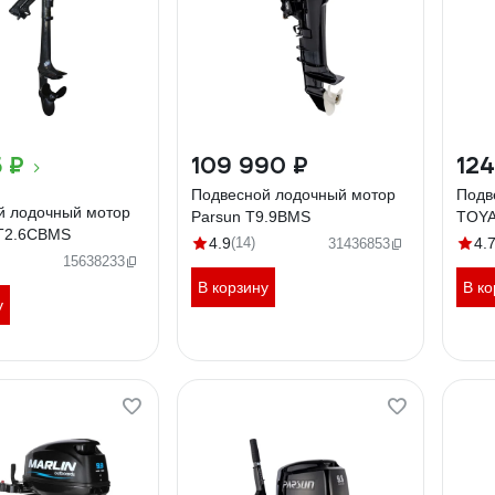
 ₽
109 990 ₽
124
Подвесной лодочный мотор
Подв
й лодочный мотор
Parsun T9.9BMS
TOYA
T2.6CBMS
4.9
(14)
4.
31436853
15638233
В корзину
В ко
у