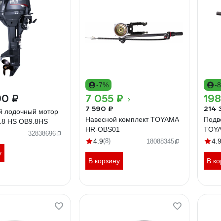
-7%
-
90 ₽
7 055 ₽
198
7 590 ₽
214 
й лодочный мотор
Навесной комплект TOYAMA
Подв
.8 HS OB9.8HS
HR-OBS01
TOY
32838696
4.9
(8)
4.
18088345
у
В корзину
В ко