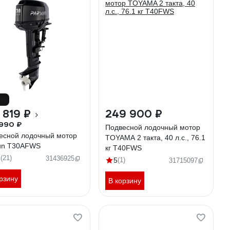
6%
 819 ₽
249 900 ₽
990 ₽
Подвесной лодочный мотор
есной лодочный мотор
TOYAMA 2 такта, 40 л.с., 76.1
un T30AFWS
кг T40FWS
8
(21)
31436925
5
(1)
31715097
рзину
В корзину