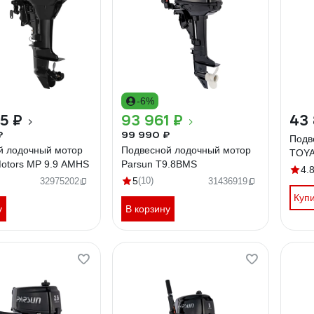
-6%
5 ₽
93 961 ₽
43
₽
99 990 ₽
Подв
й лодочный мотор
Подвесной лодочный мотор
TOYA
otors MP 9.9 AMHS
Parsun T9.8BMS
4.
5
(10)
32975202
31436919
Куп
у
В корзину