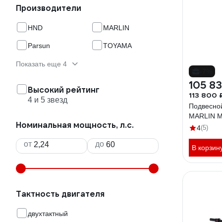
Производители
HND
MARLIN
Parsun
TOYAMA
Показать еще 4
-7%
105 83
Высокий рейтинг
113 800 
4 и 5 звезд
Подвесно
MARLIN M
Номинальная мощность, л.с.
4
(5)
от
до
В корзин
Тактность двигателя
двухтактный