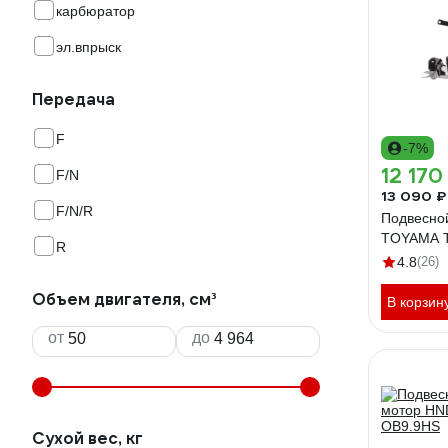
карбюратор
эл.впрыск
Передача
F
-7%
12 170
F/N
13 090 ₽
F/N/R
Подвесно
TOYAMA T
R
4.8
(26)
Объем двигателя, см³
В корзин
от
до
Сухой вес, кг