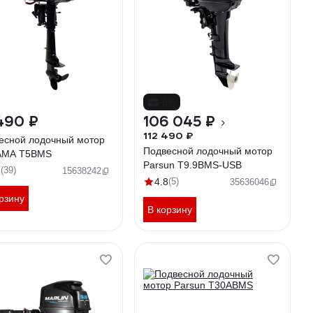
-6%
490 ₽
106 045 ₽
112 490 ₽
есной лодочный мотор
Подвесной лодочный мотор
AMA T5BMS
Parsun T9.9BMS-USB
6
(39)
15638242
4.8
(5)
35636046
рзину
В корзину