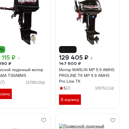
8%
-12%
 115 ₽
129 405 ₽
390 ₽
147 600 ₽
есной лодочный мотор
Мотор MARLIN MP 9.9 AMHS
AMA T30ABMS
PROLINE ТК MP 9.9 AMHS
Pro Line ТК
9
(7)
15789126
5
(2)
32975112
рзину
В корзину