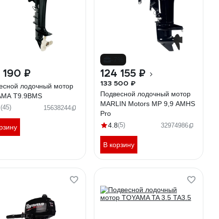
-7%
 190 ₽
124 155 ₽
133 500 ₽
есной лодочный мотор
Подвесной лодочный мотор
MA T9.9BMS
MARLIN Motors MP 9,9 AMHS
7
(45)
15638244
Pro
4.8
(5)
32974986
рзину
В корзину