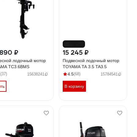
до -7%
 890 ₽
15 245 ₽
есной лодочный мотор
Подвесной лодочный мотор
MA TC3.6BMS
TOYAMA TA 3.5 TA3.5
8
(37)
4.5
(68)
15638241
15784541
ить
В корзину