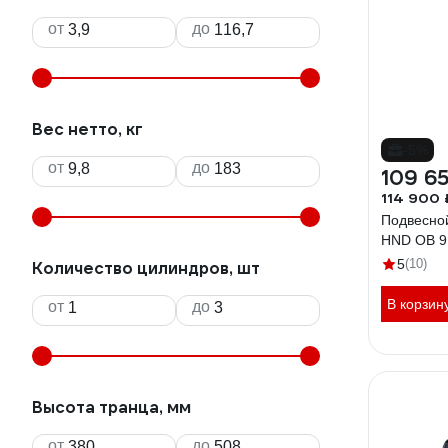
от
до
Вес нетто, кг
-5%
от
до
109 6
114 900 
Подвесно
HND OB 9
5
(10)
Количество цилиндров, шт
В корзин
от
до
Высота транца, мм
от
до