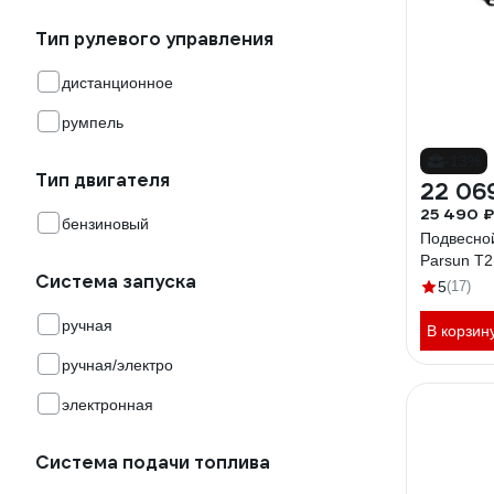
Тип рулевого управления
дистанционное
румпель
-13%
Тип двигателя
22 06
25 490 ₽
бензиновый
Подвесно
Parsun T
Система запуска
5
(17)
ручная
В корзин
ручная/электро
электронная
Система подачи топлива