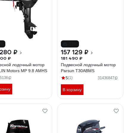
7%
-13%
 280 ₽
157 129 ₽
000 ₽
181 490 ₽
есной лодочный мотор
Подвесной лодочный мотор
IN Motors MP 9.8 AMHS
Parsun T30ABMS
5136
5
(1)
31436847
рзину
В корзину