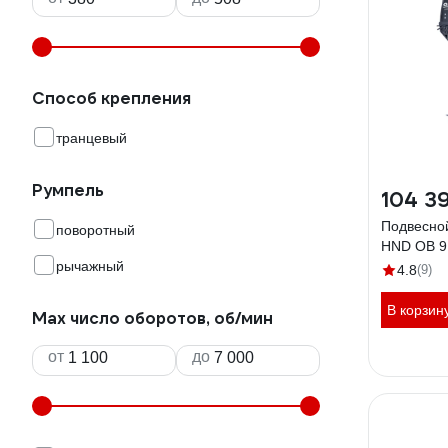
Способ крепления
транцевый
Румпель
104 3
Подвесно
поворотный
HND OB 9
рычажный
4.8
(9)
В корзин
Max число оборотов, об/мин
от
до