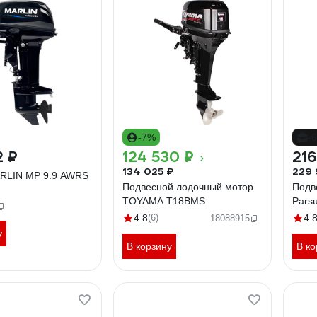
-7%
-
2 ₽
124 530 ₽
216
134 025 ₽
229 
RLIN MP 9.9 AWRS
Подвесной лодочный мотор
Подв
TOYAMA T18BMS
Pars
4.8
(6)
4.
18088915
у
В корзину
В ко