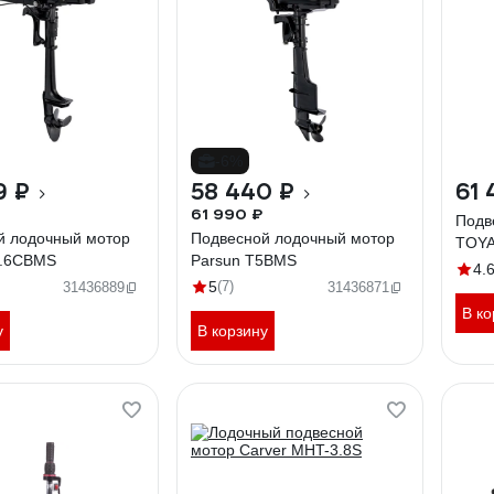
-6%
9 ₽
58 440 ₽
61 
61 990 ₽
Подв
й лодочный мотор
Подвесной лодочный мотор
TOY
2.6CBMS
Parsun T5BMS
4.
5
(7)
31436889
31436871
В ко
у
В корзину