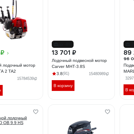
до -8%
-
 ₽
13 701 ₽
89
96 
Лодочный подвесной мотор
й лодочный мотор
Подв
Carver MHT-3.8S
A 2 TA2
MARL
3.8
(91)
15480989
3297
15784539
В корзину
В ко
у