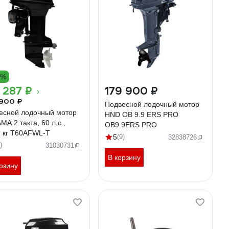
7%
 287 ₽
179 900 ₽
900 ₽
Подвесной лодочный мотор
есной лодочный мотор
HND OB 9.9 ERS PRO
A 2 такта, 60 л.с.,
OB9.9ERS PRO
7 кг T60AFWL-T
5
(9)
32838726
)
31030731
В корзину
рзину