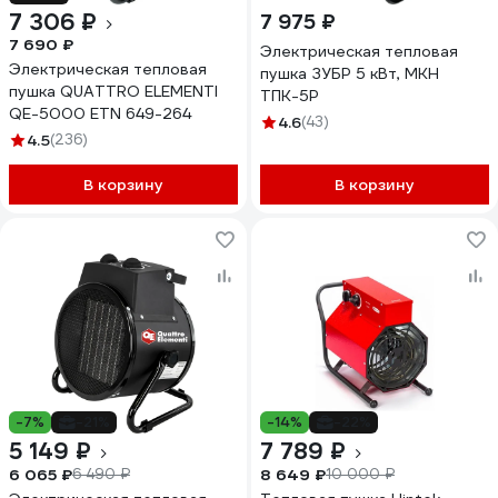
7 306 ₽
7 975 ₽
7 690 ₽
Электрическая тепловая
Электрическая тепловая
пушка ЗУБР 5 кВт, МКН
пушка QUATTRO ELEMENTI
ТПК-5Р
QE-5000 ETN 649-264
4.6
(43)
4.5
(236)
В корзину
В корзину
-7%
-21%
-14%
-22%
5 149 ₽
7 789 ₽
6 065 ₽
8 649 ₽
6 490 ₽
10 000 ₽