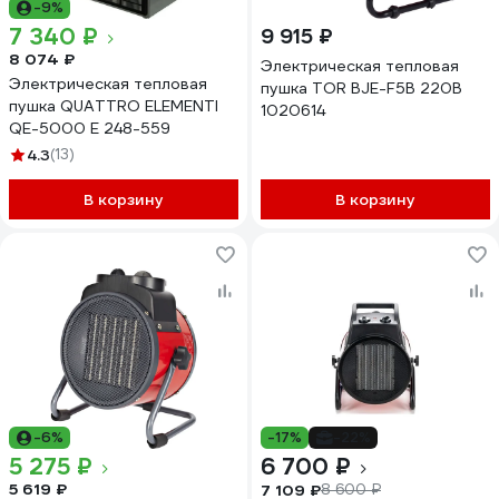
-9%
7 340 ₽
9 915 ₽
8 074 ₽
Электрическая тепловая
Электрическая тепловая
пушка TOR BJE-F5B 220В
пушка QUATTRO ELEMENTI
1020614
QE-5000 E 248-559
4.3
(13)
В корзину
В корзину
-6%
-17%
-22%
5 275 ₽
6 700 ₽
5 619 ₽
7 109 ₽
8 600 ₽