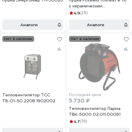
пушка Энергомаш ТП-50023
пушка Foxweld foxheat e 11c
с керамическим
нагревательным элементом,
4.9
(28)
5кВт 8883
Аналоги
Аналоги
Нет в наличии
Нет в наличии
Тепловентилятор ТСС
Последняя цена
5 730 ₽
ТВ-01-50 220В 1902002
Тепловентилятор Парма
TBK-5000 02.011.00061
4.7
(76)