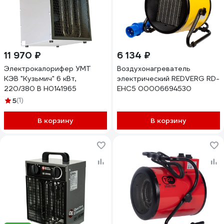
11 970 ₽
6 134 ₽
Электрокалорифер УМТ
Воздухонагреватель
КЭВ "Кузьмич" 6 кВт,
электрический REDVERG RD-
220/380 В Н0141965
EHC5 00006694530
5
(1)
В корзину
В корзину