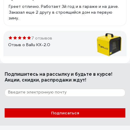
Греет отлично. Работает 3й год и в гараже и на даче.
Заказал еще 2 другу в строящийся дом на первую
зиму.
7 отзывов
Отзыв о Ballu KX-2.0
alex-kuzakov
28.12.2009
Подпишитесь
на рассылку
и будьте в курсе!
Компактная, мощная пушка. Покупал для гаража 20 м2.
Акции, скидки, распродажи ждут!
За час температура поднялась на 10 градусов.
Разогревается моментально!
149 отзывов
Подписаться
Отзыв о QUATTRO ELEMENTI QE-3000
ETN 649-257