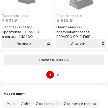
Последняя цена
Последняя цена
7 521 ₽
4 814 ₽
Тепловентилятор
Электрический
Профтепло ТТ-6/220
воздухонагреватель
апельсин 4110400
REDVERG RD-EHR6R
6659862
Аналоги
Аналоги
Показать еще 32
1
2
Часто ищут
Мини
2 кВт
Для теплицы
Для дома и гаража