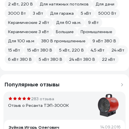
2 кВт, 220 В
Для натяжных потолков
Для дачи
3000 Вт
3 кВт
Для гаража
5 кВт
5000 Вт
Керамические 2 кВт
Для 60 кв.м.
9 кВт
Керамические 3 кВт
Большие
Промышленные
Для 100 кв.м
380 В промышленные
9 кВт 380 В
15 кВт
15 кВт 380 В
5 кВт, 220 В
4,5 кВт
24 кВт
6 кВт 380 В
5 кВт 380 В
24 кВт 380 В
22 кВт
Популярные отзывы
283 отзыва
Отзыв о Ресанта ТЭП-3000К
Зуйков Игорь Олегович
14.09.2016