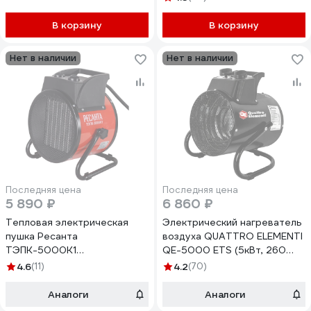
нагреватель, защита MEH-
3000
В корзину
В корзину
Нет в наличии
Нет в наличии
Последняя цена
Последняя цена
5 890 ₽
6 860 ₽
Тепловая электрическая
Электрический нагреватель
пушка Ресанта
воздуха QUATTRO ELEMENTI
ТЭПК-5000К1
QE-5000 ETS (5кВт, 260
(керам.нагревательный
м.куб/ч, 220 В, режим
4.6
(11)
4.2
(70)
элемент) 67/1/50
вентиляции) 796-702
Аналоги
Аналоги