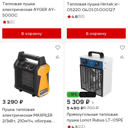
Тепловая пушка
Тепловая пушка Hintek xr-
электрическая AYGER AY-
05220 04.01.01.000127
5000C
4.8
(63)
5
(2)
В корзину
В корзину
-18%
-21%
5 309 ₽
3 290 ₽
5 490 ₽
6 700 ₽
Пушка тепловая
Прямоугольная тепловая
электрическая MAXPILER
пушка Loriot Rubus LT-05PE
2/3кВт, 210м³/ч, обогрев
30м², керамический
4.3
(22)