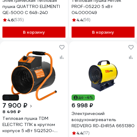
Электрическая тепловая
Тепловая пушка Hintek
пушка QUATTRO ELEMENTI
PROF-05220 5 кВт
QE-5000 C 649-240
04.000049
4.6
(535)
4.4
(56)
В корзину
В корзину
-7%
до -4%
7 900 ₽
6 998 ₽
8 496 ₽
Электрический
Тепловая пушка TDM
воздухонагреватель
ELECTRIC ТПК в круглом
REDVERG RD-EHR5A 6651380
корпусе 5 кВт SQ2520-
4.4
(17)
0003