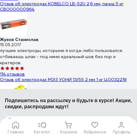
Отзыв об электродах KOBELCO LB-52U 2,6 мм, пачка 5 кг
СВ000000964
Жуков Станислав
15.05.2017
лучшие электроды, которыми я когда-либо пользовался.
отбиваешь шлак - под ними идеальный шов без пор и
кратеров.
114 отзывов
Отзыв об электродах МЭЗ УОНИ 13/55 2 мм 1 кг Ц0032218
Подпишитесь
на рассылку
и будьте в курсе! Акции,
скидки, распродажи ждут!
Андрей
23.09.2020
Зачем ставят плохие отметки люди каторые варить не умеют?
Отличные электроды но для профессионального пользования
Главная
Каталог
Корзина
Избранное
Профиль
. Это не рутиловые . Ими сложнее работать и это надо