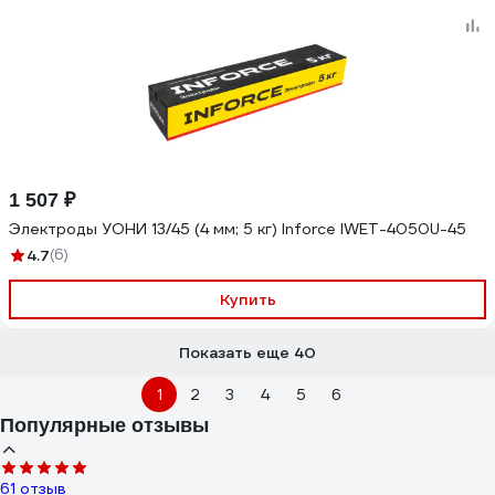
1 507 ₽
Электроды УОНИ 13/45 (4 мм; 5 кг) Inforce IWET-4050U-45
4.7
(6)
Купить
Показать еще 40
1
2
3
4
5
6
Популярные отзывы
61 отзыв