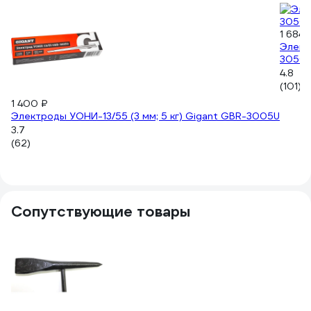
1 684 
Электр
3050
4.8
(101)
1 400 ₽
Электроды УОНИ-13/55 (3 мм; 5 кг) Gigant GBR-3005U
3.7
(62)
Сопутствующие товары
-
21
27
Ра
4.