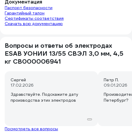
электрод, а это тоже проблема для
Документация
неопытного. Стабильность дуги вроде
Паспорт безопасности
нормальная, но все зависит от вашего
Гарантийный талон
контроля дуги. Я не спец, но у меня
Сертификаты соответствия
Скачать всю документацию
получилось варить ими сразу, даже
профильный стык. Короче, вы должны
понимать что и для чего берете эти
электроды. Они для сварки толстых
Вопросы и ответы об электродах
металлов без отрыва, они не для
ESAB УОНИИ 13/55 СВЭЛ 3,0 мм, 4,5
тонкого профиля.
кг СВ000006941
Сергей
Петр П.
17.02.2026
09.01.2026
Здравствуйте. Подскажите дату
Производите
производства этих электродов
Петербург?
Посмотреть все вопросы