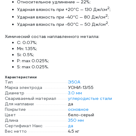
Относительное удлинение — 22%;
2
Ударная вязкость при +20°C — 130 Дж/см
;
2
Ударная вязкость при -40°C — 80 Дж/см
;
2
Ударная вязкость при -60°C — 50 Дж/см
.
Химический состав наплавленного металла:
C: 0.07%;
Mn: 1.35%;
Si: 0.5%;
P: max 0.025%;
S: max 0.025%.
Характеристики
Тип
Э50А
Марка электрода
УОНИ-13/55
Диаметр
3.0 мм
Свариваемый материал
углеродистые стали
Для наплавки
да
Покрытие
основное
Цвет
бело-серый
Длина
350 мм
Сертификат Накс
да
Вес нетто
4.5 кг