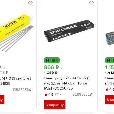
-18%
-
₽
866 ₽
1 1
1 059 ₽
1 41
 418 ₽
Электроды УОНИ 13/55 (3
Элек
МР-3 (3 мм; 5 кг)
мм; 2,5 кг; НАКС) Inforce
кг; 
31938
IWET-3025U-55
4.
)
15827483
4.8
(101)
32993352
В к
ну
В корзину