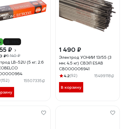
%
-18%
55 ₽
1 490 ₽
0 ₽
6 140 ₽
Электрод УОНИИ 13/55 (3
трод LB-52U (5 кг; 2.6
мм; 4.5 кг) СВЭЛ ESAB
 KOBELCO
СВ000006941
00000964
4.2
(92)
15499118
7
(152)
15507335
В корзину
орзину