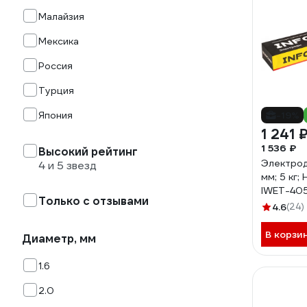
Малайзия
Мексика
Россия
Турция
Япония
-19%
1 241 
1 536 ₽
Высокий рейтинг
Электрод
4 и 5 звезд
мм; 5 кг;
IWET-40
Только с отзывами
4.6
(24)
В корзи
Диаметр, мм
1.6
2.0