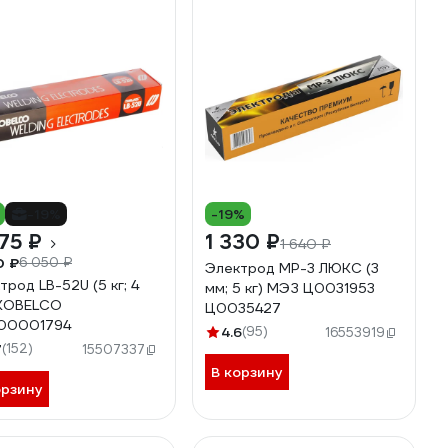
-19%
-19%
75 ₽
1 330 ₽
1 640 ₽
0 ₽
6 050 ₽
Электрод МР-3 ЛЮКС (3
трод LB-52U (5 кг; 4
мм; 5 кг) МЭЗ Ц0031953
 KOBELCO
Ц0035427
00001794
4.6
(95)
16553919
7
(152)
15507337
В корзину
орзину