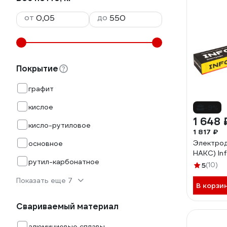
от
до
Покрытие
графит
кислое
-9%
1 648 
кисло-рутиловое
1 817 ₽
Электроды
основное
НАКС) In
рутил-карбонатное
5
(10)
Показать еще 7
В корзи
Свариваемый материал
алюминиевые сплавы