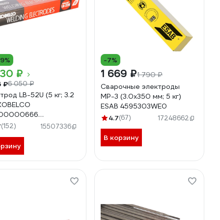
19%
-7%
930 ₽
1 669 ₽
1 790 ₽
5 ₽
6 050 ₽
Сварочные электроды
трод LB-52U (5 кг; 3.2
МР-3 (3.0x350 мм; 5 кг)
 KOBELCO
ESAB 4595303WE0
00000666
4.7
(67)
17248662
00000666
7
(152)
15507336
В корзину
орзину