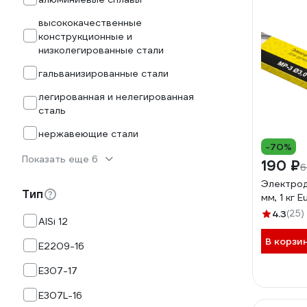
высококачественные
конструкционные и
низколегированные стали
гальванизированные стали
легированная и нелегированная
сталь
нержавеющие стали
-70%
Показать еще 6
190 ₽
6
Электрод
Тип
мм, 1 кг 
4.3
(25)
AlSi 12
В корзи
E2209-16
E307-17
E307L-16