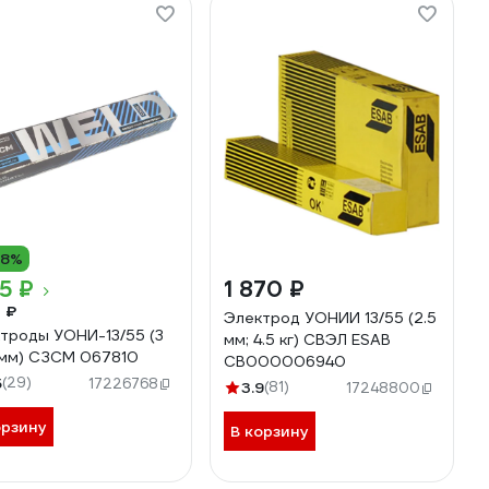
18%
55 ₽
1 870 ₽
2 ₽
Электрод УОНИИ 13/55 (2.5
троды УОНИ-13/55 (3
мм; 4.5 кг) СВЭЛ ESAB
3 мм) СЗСМ 067810
СВ000006940
5
(29)
17226768
3.9
(81)
17248800
орзину
В корзину