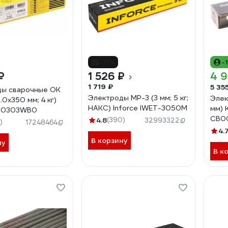
-11%
-
₽
1 526 ₽
4 
1 719 ₽
5 35
ды сварочные OK
Электроды МР-3 (3 мм; 5 кг;
Элек
.0х350 мм; 4 кг)
НАКС) Inforce IWET-3050M
мм)
00303WB0
СВ0
4.8
(390)
32993322
)
17248464
СВО
4.
В корзину
ну
В к