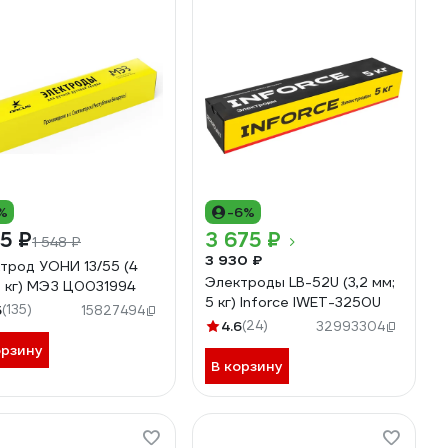
%
-6%
25 ₽
3 675 ₽
1 548 ₽
3 930 ₽
трод УОНИ 13/55 (4
Электроды LB-52U (3,2 мм;
6 кг) МЭЗ Ц0031994
5 кг) Inforce IWET-3250U
5
(135)
15827494
4.6
(24)
32993304
орзину
В корзину