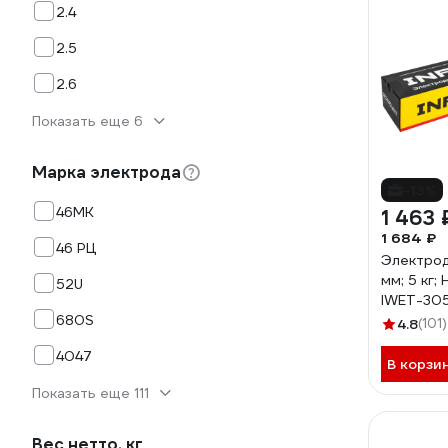
2.4
2.5
2.6
Показать еще 6
Марка электрода
-13%
46МК
1 463 
1 684 ₽
46 РЦ
Электрод
мм; 5 кг;
52U
IWET-30
680S
4.8
(101)
4047
В корзи
Показать еще 111
Вес нетто, кг