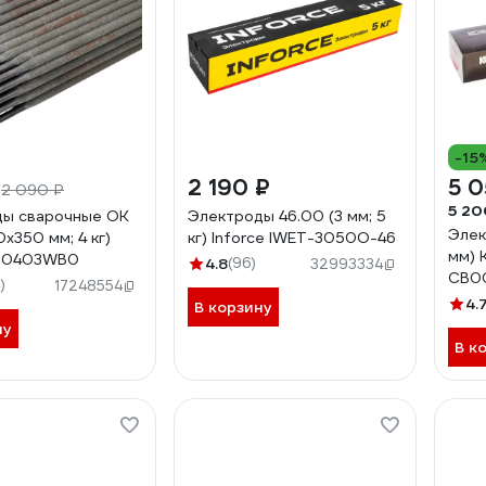
-15
₽
2 190 ₽
5 0
2 090 ₽
5 20
ды сварочные OK
Электроды 46.00 (3 мм; 5
Элек
0х350 мм; 4 кг)
кг) Inforce IWET-3050O-46
мм)
00403WB0
4.8
(96)
32993334
СВ0
)
17248554
4.
В корзину
ну
В к