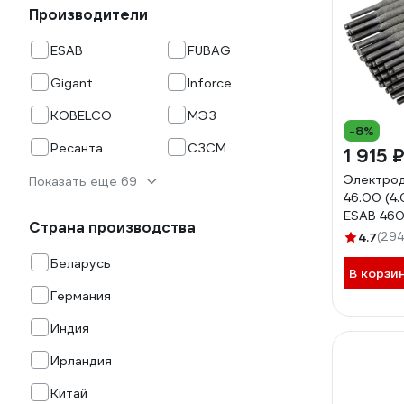
Производители
ESAB
FUBAG
Gigant
Inforce
KOBELCO
МЭЗ
-8%
Ресанта
СЗСМ
1 915 
Электро
Показать еще 69
46.00 (4.
ESAB 46
Страна производства
4.7
(294
Беларусь
В корзи
Германия
Индия
Ирландия
Китай