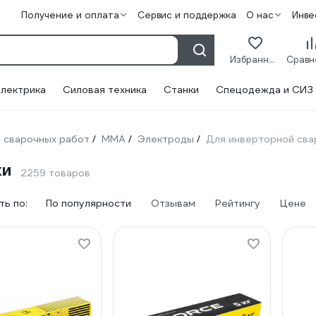
Получение и оплата
Сервис и поддержка
О нас
Инве
Избранное
лектрика
Силовая техника
Станки
Спецодежда и СИЗ
 сварочных работ
ММА
Электроды
Для инверторной сва
/
/
/
ки
2259 товаров
ь по:
По популярности
Отзывам
Рейтингу
Цене