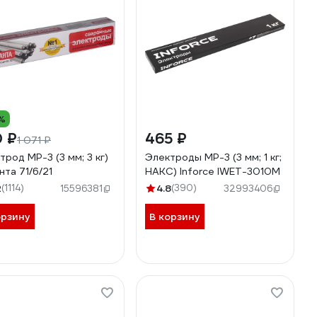
%
0 ₽
465 ₽
1 071 ₽
трод МР-3 (3 мм; 3 кг)
Электроды МР-3 (3 мм; 1 кг;
нта 71/6/21
НАКС) Inforce IWET-3010M
2
(1114)
4.8
(390)
15596381
32993406
орзину
В корзину