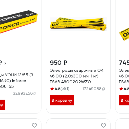
₽
950 ₽
745
Электроды сварочные OK
Элек
ы УОНИ 13/55 (3
46.00 (2.0х300 мм; 1 кг)
46.00
 НАКС) Inforce
ESAB 4600202WZ0
ESA
50U-55
4.8
(591)
4.
17249088
32993256
В корзину
В к
ну