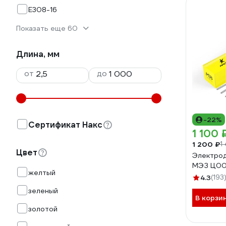
E308-16
Показать еще 60
Длина, мм
от
до
-22%
Сертификат Накс
1 100 
1 200 ₽
1
Цвет
Электрод 
МЭЗ Ц00
желтый
4.3
(193
зеленый
В корзи
золотой