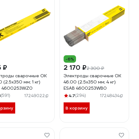
-6%
 ₽
2 170 ₽
2 300 ₽
троды сварочные OK
Электроды сварочные OK
 (2.5х350 мм; 1 кг)
46.00 (2.5х350 мм; 4 кг)
B 4600253WZ0
ESAB 4600253WB0
8
(591)
4.7
(294)
17249022
17248434
орзину
В корзину