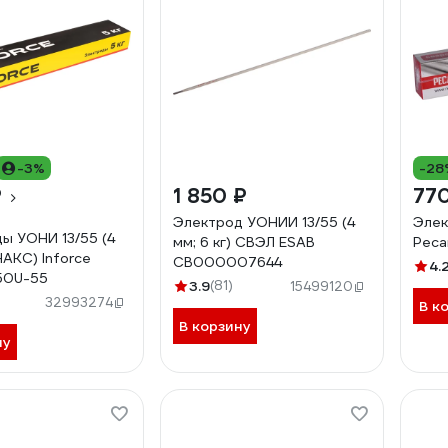
-3%
-28
₽
1 850 ₽
77
Электрод УОНИИ 13/55 (4
Элек
ы УОНИ 13/55 (4
мм; 6 кг) СВЭЛ ESAB
Реса
 НАКС) Inforce
СВ000007644
4.
50U-55
3.9
(81)
15499120
32993274
В к
В корзину
ну