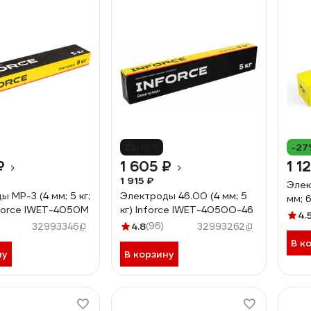
-16%
-27
₽
1 605 ₽
1 1
1 915 ₽
Элек
 МР-3 (4 мм; 5 кг;
Электроды 46.00 (4 мм; 5
мм; 
force IWET-4050M
кг) Inforce IWET-4050O-46
4.
4.8
(96)
32993346
32993262
В к
ну
В корзину