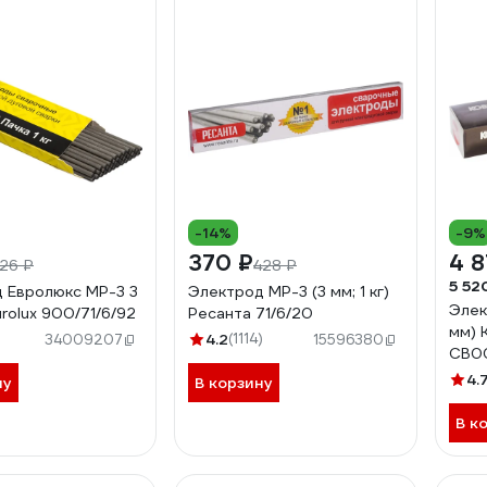
-14%
-9%
370 ₽
4 8
26 ₽
428 ₽
5 52
 Евролюкс МР-3 3
Электрод МР-3 (3 мм; 1 кг)
Элек
Eurolux 900/71/6/92
Ресанта 71/6/20
мм)
4.2
(1114)
34009207
15596380
СВ0
4.
ну
В корзину
В к