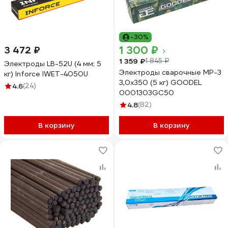
-30%
1 300 ₽
3 472 ₽
1 359 ₽
1 845 ₽
Электроды LB-52U (4 мм; 5
Электроды сварочные МР-3
кг) Inforce IWET-4050U
3,0х350 (5 кг) GOODEL
4.6
(24)
0001303GC50
4.8
(82)
В корзину
В корзину