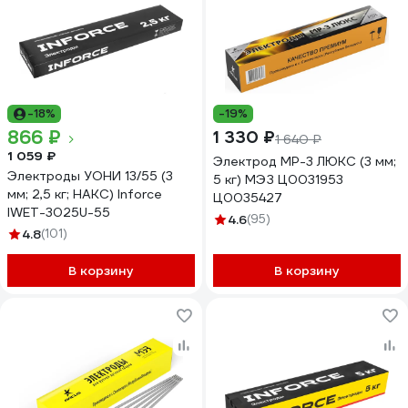
-18%
-19%
866 ₽
1 330 ₽
1 640 ₽
1 059 ₽
Электрод МР-3 ЛЮКС (3 мм;
Электроды УОНИ 13/55 (3
5 кг) МЭЗ Ц0031953
мм; 2,5 кг; НАКС) Inforce
Ц0035427
IWET-3025U-55
4.6
(95)
4.8
(101)
В корзину
В корзину