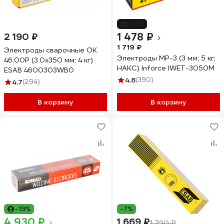
-14%
1 478 ₽
2 190 ₽
1 719 ₽
Электроды сварочные OK
Электроды МР-3 (3 мм; 5 кг;
46.00P (3.0х350 мм; 4 кг)
НАКС) Inforce IWET-3050M
ESAB 4600303WB0
4.8
(390)
4.7
(294)
В корзину
В корзину
-19%
-7%
4 930 ₽
1 669 ₽
1 790 ₽