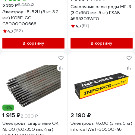
5 355 ₽
6 050 ₽
Сварочные электроды МР-3
Электрод LB-52U (5 кг; 3.2
(3.0x350 мм; 5 кг) ESAB
мм) KOBELCO
4595303WE0
СВ000000666
4.7
(67)
СВО00000666
4.7
(152)
В корзину
В корзину
-8%
1 915 ₽
2 190 ₽
2 090 ₽
Электроды сварочные OK
Электроды 46.00 (3 мм; 5 кг)
46.00 (4.0х350 мм; 4 кг)
Inforce IWET-3050O-46