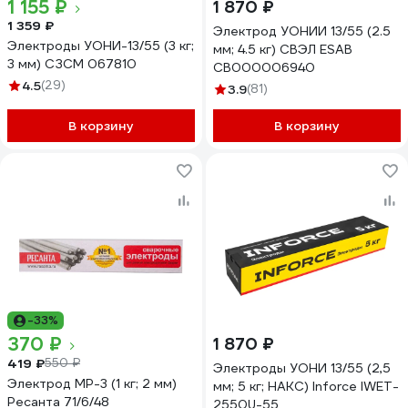
1 155 ₽
1 870 ₽
1 359 ₽
Электрод УОНИИ 13/55 (2.5
Электроды УОНИ-13/55 (3 кг;
мм; 4.5 кг) СВЭЛ ESAB
3 мм) СЗСМ 067810
СВ000006940
4.5
(29)
3.9
(81)
В корзину
В корзину
-33%
370 ₽
1 870 ₽
419 ₽
550 ₽
Электроды УОНИ 13/55 (2,5
Электрод МР-3 (1 кг; 2 мм)
мм; 5 кг; НАКС) Inforce IWET-
Ресанта 71/6/48
2550U-55