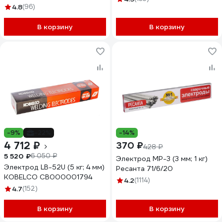
4.8
(96)
В корзину
В корзину
-9%
-22%
-14%
4 712 ₽
370 ₽
428 ₽
5 520 ₽
6 050 ₽
Электрод МР-3 (3 мм; 1 кг)
Электрод LB-52U (5 кг; 4 мм)
Ресанта 71/6/20
KOBELCO СВ000001794
4.2
(1114)
4.7
(152)
В корзину
В корзину