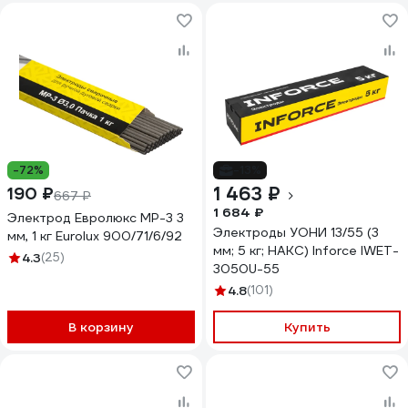
-72%
-13%
1 463 ₽
190 ₽
667 ₽
1 684 ₽
Электрод Евролюкс МР-3 3
Электроды УОНИ 13/55 (3
мм, 1 кг Eurolux 900/71/6/92
мм; 5 кг; НАКС) Inforce IWET-
4.3
(25)
3050U-55
4.8
(101)
В корзину
Купить