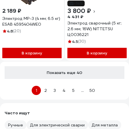
-14%
3 800 ₽
2 189 ₽
4 431 ₽
Электрод МР-3 (4 мм; 6.5 кг)
Электрод сварочный (5 кг;
ESAB 4595404WE0
2.6 мм; 16W) NITTETSU
4.8
(20)
Ц0036221
4.5
(30)
В корзину
В корзину
Показать еще 40
1
2
3
4
5
...
50
Часто ищут
Ручные
Для электрической сварки
Для металла