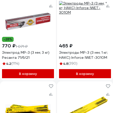
-28%
770 ₽
465 ₽
1 071 ₽
Электрод МР-3 (3 мм; 3 кг)
Электроды МР-3 (3 мм; 1 кг;
Ресанта 71/6/21
НАКС) Inforce IWET-3010M
4.2
(1114)
4.8
(390)
В корзину
В корзину