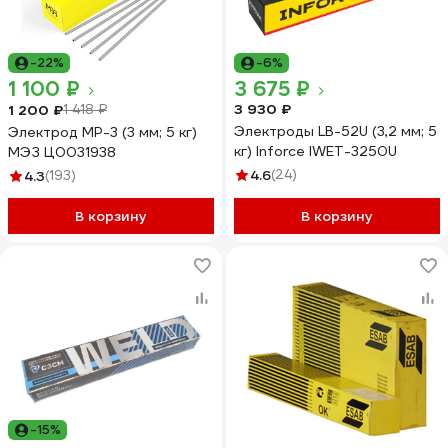
-22%
-6%
1 100 ₽
3 675 ₽
3 930 ₽
1 200 ₽
1 418 ₽
Электроды LB-52U (3,2 мм; 5
Электрод МР-3 (3 мм; 5 кг)
кг) Inforce IWET-3250U
МЭЗ Ц0031938
4.6
(24)
4.3
(193)
В корзину
В корзину
-15%