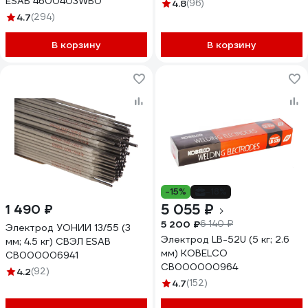
ESAB 4600403WB0
4.8
(96)
4.7
(294)
В корзину
В корзину
-15%
-18%
5 055 ₽
1 490 ₽
5 200 ₽
6 140 ₽
Электрод УОНИИ 13/55 (3
Электрод LB-52U (5 кг; 2.6
мм; 4.5 кг) СВЭЛ ESAB
мм) KOBELCO
СВ000006941
СВ000000964
4.2
(92)
4.7
(152)