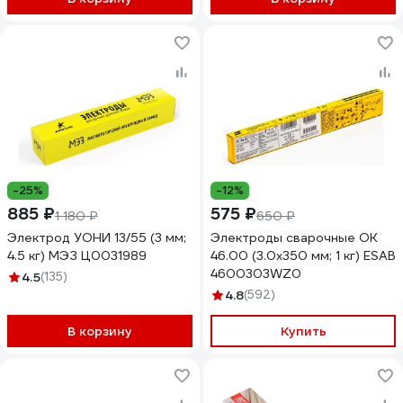
-25%
-12%
885 ₽
575 ₽
1 180 ₽
650 ₽
Электрод УОНИ 13/55 (3 мм;
Электроды сварочные OK
4.5 кг) МЭЗ Ц0031989
46.00 (3.0х350 мм; 1 кг) ESAB
4600303WZ0
4.5
(135)
4.8
(592)
В корзину
Купить