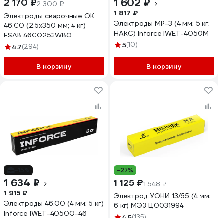
1 602 ₽
2 170 ₽
2 300 ₽
1 817 ₽
Электроды сварочные OK
Электроды МР-3 (4 мм; 5 кг;
46.00 (2.5х350 мм; 4 кг)
НАКС) Inforce IWET-4050M
ESAB 4600253WB0
5
(10)
4.7
(294)
В корзину
В корзину
-15%
-27%
1 634 ₽
1 125 ₽
1 548 ₽
1 915 ₽
Электрод УОНИ 13/55 (4 мм;
Электроды 46.00 (4 мм; 5 кг)
6 кг) МЭЗ Ц0031994
Inforce IWET-4050O-46
4.5
(135)