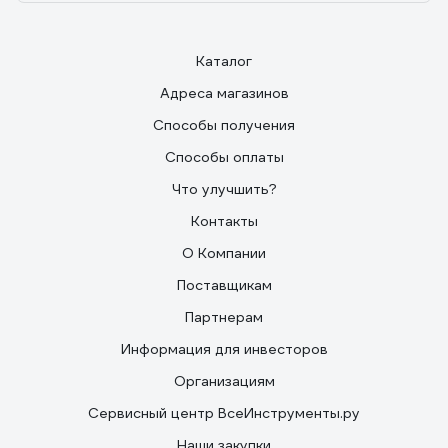
и варить ими должен тот кто умеет а не ждёт какое-
то чудо что электрод сам за него заварит а потом
пишет типо не покупайте, гавно и деньги на ветер .
Каталог
Адреса магазинов
Способы получения
Способы оплаты
Что улучшить?
Контакты
О Компании
Поставщикам
Партнерам
Информация для инвесторов
Организациям
Сервисный центр ВсеИнструменты.ру
Наши закупки