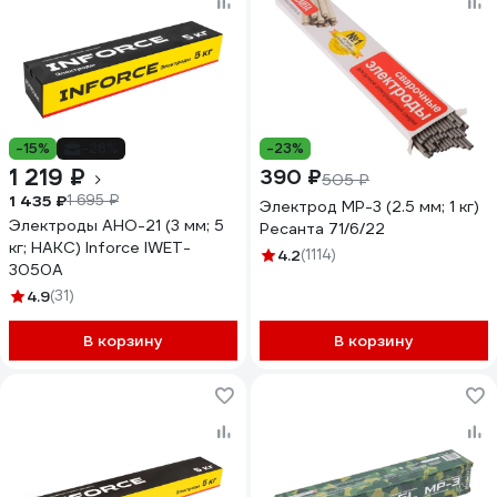
-15%
-28%
-23%
1 219 ₽
390 ₽
505 ₽
1 435 ₽
1 695 ₽
Электрод МР-3 (2.5 мм; 1 кг)
Электроды АНО-21 (3 мм; 5
Ресанта 71/6/22
кг; НАКС) Inforce IWET-
4.2
(1114)
3050A
4.9
(31)
В корзину
В корзину