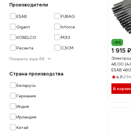
Производители
ESAB
FUBAG
Gigant
Inforce
KOBELCO
МЭЗ
-8%
Ресанта
СЗСМ
1 915 
Электро
Показать еще 69
46.00 (4.
ESAB 46
Страна производства
4.7
(294
Беларусь
В корзи
Германия
Индия
Ирландия
Китай