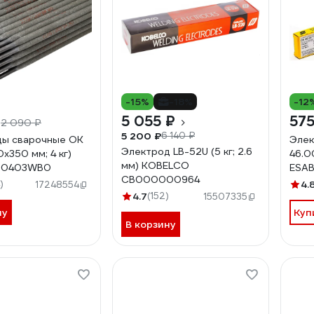
-15%
-18%
-12
₽
5 055 ₽
575
2 090 ₽
5 200 ₽
6 140 ₽
ды сварочные OK
Элек
Электрод LB-52U (5 кг; 2.6
0х350 мм; 4 кг)
46.00
мм) KOBELCO
00403WB0
ESA
СВ000000964
)
4.
17248554
4.7
(152)
15507335
ну
Куп
В корзину