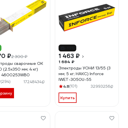
-13%
70 ₽
1 463 ₽
2 300 ₽
1 684 ₽
троды сварочные OK
Электроды УОНИ 13/55 (3
 (2.5х350 мм; 4 кг)
мм; 5 кг; НАКС) Inforce
B 4600253WB0
IWET-3050U-55
7
(294)
17248434
4.8
(101)
32993256
орзину
Купить