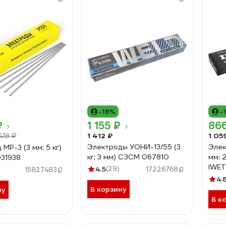
-18%
-
₽
1 155 ₽
86
1 412 ₽
1 05
 418 ₽
Электроды УОНИ-13/55 (3
Элек
МР-3 (3 мм; 5 кг)
кг; 3 мм) СЗСМ 067810
мм; 2
31938
IWET
4.5
(29)
)
17226768
15827483
4.
В корзину
ну
В к