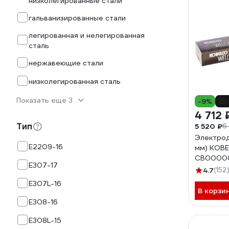
низколегированные стали
гальванизированные стали
легированная и нелегированная
сталь
нержавеющие стали
низколегированная сталь
Показать еще 3
-9%
4 712 
Тип
5 520 ₽
6
Электрод 
E2209-16
мм) KOB
СВ0000
E307-17
4.7
(152
E307L-16
В корзи
E308-16
E308L-15