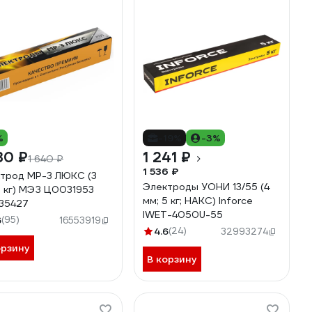
%
-19%
-3%
30 ₽
1 241 ₽
1 640 ₽
1 536 ₽
трод МР-3 ЛЮКС (3
Электроды УОНИ 13/55 (4
5 кг) МЭЗ Ц0031953
мм; 5 кг; НАКС) Inforce
35427
IWET-4050U-55
6
(95)
16553919
4.6
(24)
32993274
орзину
В корзину