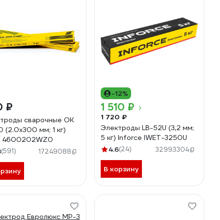
-12%
0 ₽
1 510 ₽
1 720 ₽
троды сварочные OK
Электроды LB-52U (3,2 мм;
0 (2.0х300 мм; 1 кг)
5 кг) Inforce IWET-3250U
B 4600202WZ0
4.6
(24)
32993304
8
(591)
17249088
В корзину
орзину