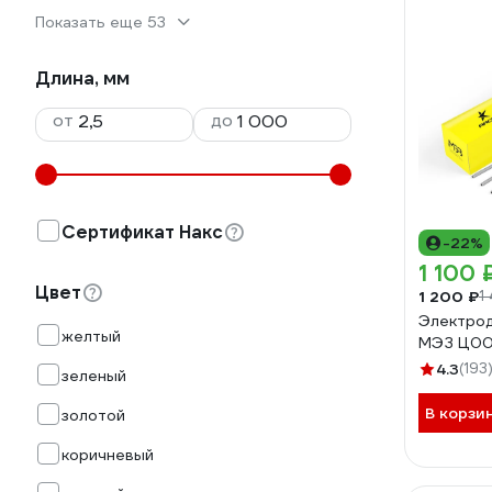
Показать еще 53
Длина, мм
от
до
Сертификат Накс
-22%
1 100 
Цвет
1 200 ₽
1
Электрод 
желтый
МЭЗ Ц00
4.3
(193
зеленый
В корзи
золотой
коричневый