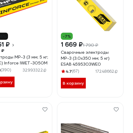
16%
-7%
51 ₽
1 669 ₽
1 790 ₽
 ₽
Сварочные электроды
троды МР-3 (3 мм; 5 кг;
МР-3 (3.0x350 мм; 5 кг)
) Inforce IWET-3050M
ESAB 4595303WE0
8
(390)
32993322
4.7
(67)
17248662
орзину
В корзину