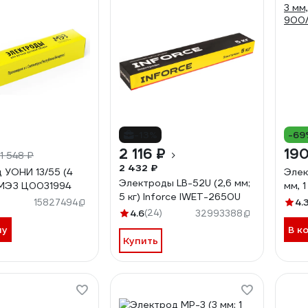
-13%
-69
2 116 ₽
190
1 548 ₽
2 432 ₽
 УОНИ 13/55 (4
Элек
Электроды LB-52U (2,6 мм;
) МЭЗ Ц0031994
мм, 1
5 кг) Inforce IWET-2650U
4.
15827494
4.6
(24)
32993388
ну
В к
Купить