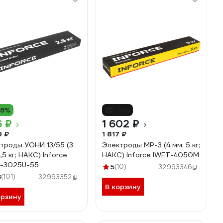
18%
-12%
6 ₽
1 602 ₽
9 ₽
1 817 ₽
троды УОНИ 13/55 (3
Электроды МР-3 (4 мм; 5 кг;
,5 кг; НАКС) Inforce
НАКС) Inforce IWET-4050M
-3025U-55
5
(10)
32993346
8
(101)
32993352
В корзину
орзину