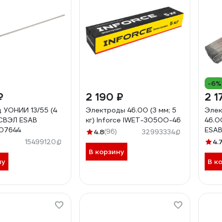
-6%
₽
2 190 ₽
2 1
 УОНИИ 13/55 (4
Электроды 46.00 (3 мм; 5
Элек
) СВЭЛ ESAB
кг) Inforce IWET-3050O-46
46.00
07644
ESA
4.8
(96)
32993334
4.
15499120
В корзину
ну
В к