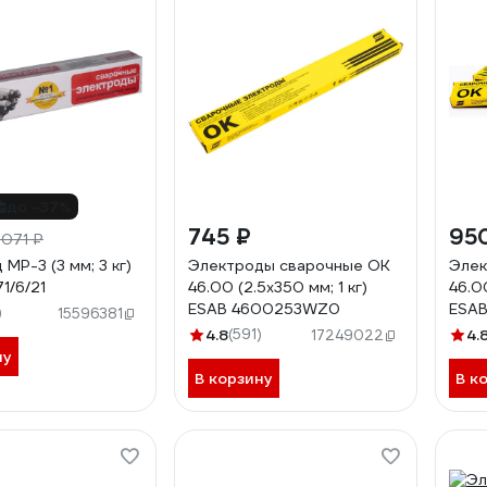
до -37%
745 ₽
95
 071 ₽
МР-3 (3 мм; 3 кг)
Электроды сварочные OK
Элек
1/6/21
46.00 (2.5х350 мм; 1 кг)
46.0
ESAB 4600253WZ0
ESA
)
15596381
4.8
(591)
4.
17249022
ну
В корзину
В к