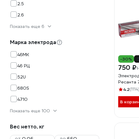
2.5
2.6
Показать еще 6
Марка электрода
46МК
-30%
46 РЦ
750 ₽
1
Электрод 
52U
Ресанта 7
680S
4.2
(1114
4710
В корзи
Показать еще 100
Вес нетто, кг
от
до