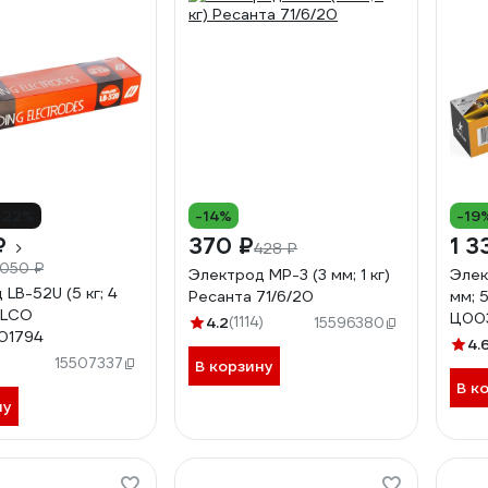
-22%
-14%
-19
₽
370 ₽
1 3
428 ₽
 050 ₽
Электрод МР-3 (3 мм; 1 кг)
Элек
LB-52U (5 кг; 4
Ресанта 71/6/20
мм; 
ELCO
Ц00
4.2
(1114)
15596380
01794
4.
)
15507337
В корзину
В к
ну