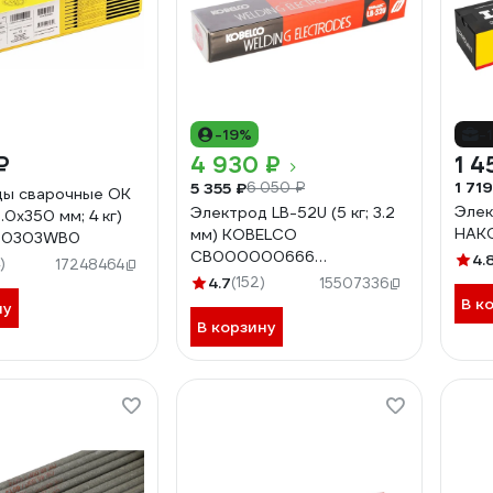
-19%
-
₽
4 930 ₽
1 4
1 719
5 355 ₽
6 050 ₽
ды сварочные OK
Элек
Электрод LB-52U (5 кг; 3.2
.0х350 мм; 4 кг)
НАКС
мм) KOBELCO
00303WB0
СВ000000666
4.
)
17248464
СВО00000666
4.7
(152)
15507336
В к
ну
В корзину