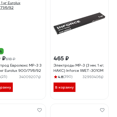
%
 ₽
465 ₽
618 ₽
трод Евролюкс МР-3 3
Электроды МР-3 (3 мм; 1 кг;
 кг Eurolux 900/71/6/92
НАКС) Inforce IWET-3010M
3
(25)
4.8
(390)
34009207
32993406
орзину
В корзину