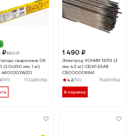
%
 ₽
1 490 ₽
650 ₽
троды сварочные OK
Электрод УОНИИ 13/55 (3
 (3.0х350 мм; 1 кг)
мм; 4.5 кг) СВЭЛ ESAB
B 4600303WZ0
СВ000006941
8
(591)
4.2
(92)
17248806
15499118
ить
В корзину