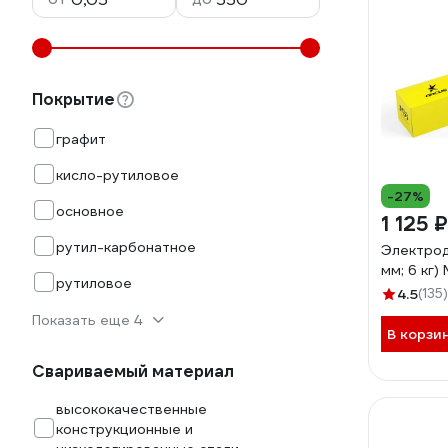
Покрытие
графит
кисло-рутиловое
-27%
основное
1 125 ₽
рутил-карбонатное
Электрод
мм; 6 кг
рутиловое
4.5
(135)
Показать еще 4
В корзи
Свариваемый материал
высококачественные
конструкционные и