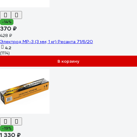
-14%
370 ₽
428 ₽
Электрод МР-3 (3 мм; 1 кг) Ресанта 71/6/20
4.2
(1114)
В корзину
-19%
1 330 ₽