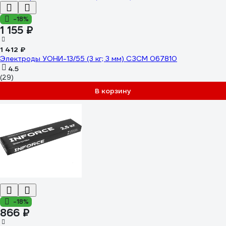
-18%
1 155 ₽
1 412 ₽
Электроды УОНИ-13/55 (3 кг; 3 мм) СЗСМ 067810
4.5
(29)
В корзину
-18%
866 ₽