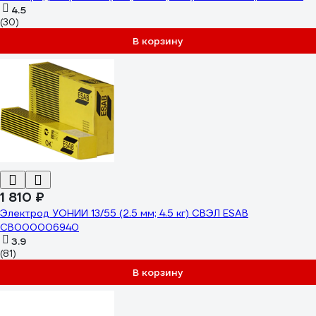
4.5
(30)
В корзину
1 810 ₽
Электрод УОНИИ 13/55 (2.5 мм; 4.5 кг) СВЭЛ ESAB
СВ000006940
3.9
(81)
В корзину