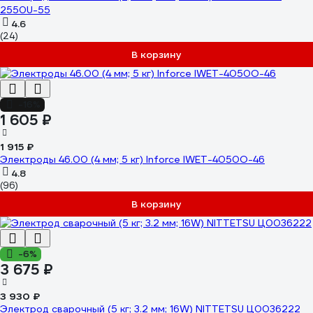
2550U-55
4.6
(24)
В корзину
-16%
1 605 ₽
1 915 ₽
Электроды 46.00 (4 мм; 5 кг) Inforce IWET-4050O-46
4.8
(96)
В корзину
-6%
3 675 ₽
3 930 ₽
Электрод сварочный (5 кг; 3.2 мм; 16W) NITTETSU Ц0036222