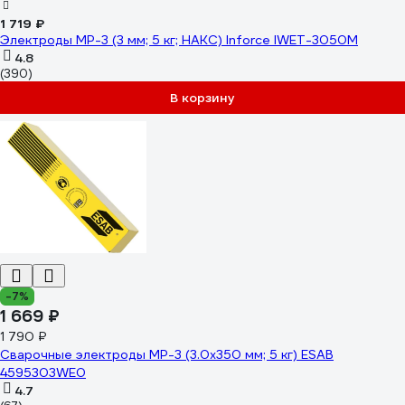
1 719 ₽
Электроды МР-3 (3 мм; 5 кг; НАКС) Inforce IWET-3050M
4.8
(390)
В корзину
-7%
1 669 ₽
1 790 ₽
Сварочные электроды МР-3 (3.0x350 мм; 5 кг) ESAB
4595303WE0
4.7