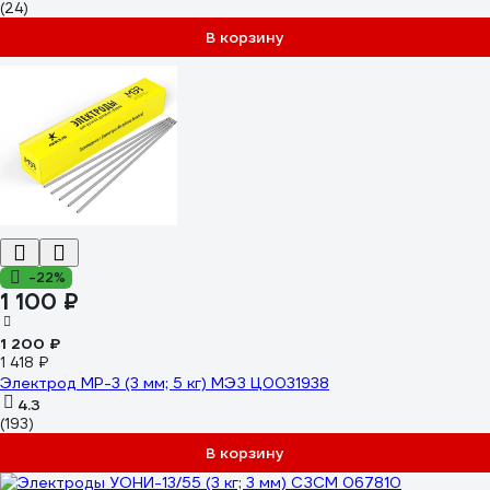
(24)
В корзину
-22%
1 100 ₽
1 200 ₽
1 418 ₽
Электрод МР-3 (3 мм; 5 кг) МЭЗ Ц0031938
4.3
(193)
В корзину