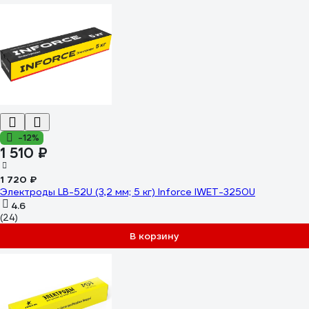
-12%
1 510 ₽
1 720 ₽
Электроды LB-52U (3,2 мм; 5 кг) Inforce IWET-3250U
4.6
(24)
В корзину