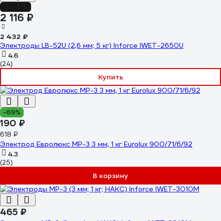
-13%
2 116 ₽
2 432 ₽
Электроды LB-52U (2,6 мм; 5 кг) Inforce IWET-2650U
4.6
(24)
Купить
-69%
190 ₽
618 ₽
Электрод Евролюкс МР-3 3 мм, 1 кг Eurolux 900/71/6/92
4.3
(25)
В корзину
465 ₽