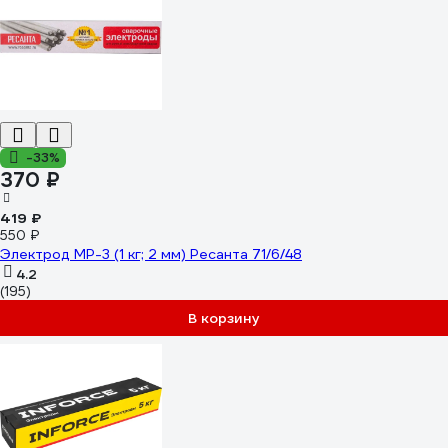
-33%
370 ₽
419 ₽
550 ₽
Электрод МР-3 (1 кг; 2 мм) Ресанта 71/6/48
4.2
(195)
В корзину