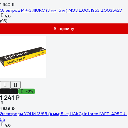
1 640 ₽
Электрод МР-3 ЛЮКС (3 мм; 5 кг) МЭЗ Ц0031953 Ц0035427
4.6
(95)
В корзину
-19%
-3%
1 241 ₽
1 536 ₽
Электроды УОНИ 13/55 (4 мм; 5 кг; НАКС) Inforce IWET-4050U-
55
4.6