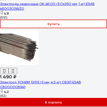
Электроды сварочные OK 46.00 (3.0х350 мм; 1 кг) ESAB
4600303WZ0
4.8
(591)
Купить
1 490 ₽
Электрод УОНИИ 13/55 (3 мм; 4.5 кг) СВЭЛ ESAB
СВ000006941
4.2
(92)
В корзину