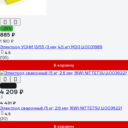
-25%
885 ₽
1 180 ₽
Электрод УОНИ 13/55 (3 мм; 4.5 кг) МЭЗ Ц0031989
4.5
(135)
В корзину
-5%
4 209 ₽
4 431 ₽
Электрод сварочный (5 кг; 2.6 мм; 16W) NITTETSU Ц0036221
4.5
(30)
В корзину