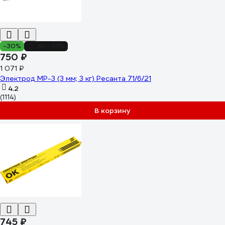
-30%
до -37%
750 ₽
1 071 ₽
Электрод МР-3 (3 мм; 3 кг) Ресанта 71/6/21
4.2
(1114)
В корзину
745 ₽