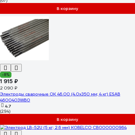
(67)
В корзину
-8%
1 915 ₽
2 090 ₽
Электроды сварочные OK 46.00 (4.0х350 мм; 4 кг) ESAB
4600403WB0
4.7
(294)
В корзину