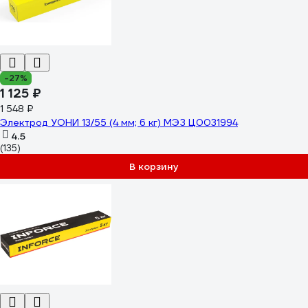
-27%
1 125 ₽
1 548 ₽
Электрод УОНИ 13/55 (4 мм; 6 кг) МЭЗ Ц0031994
4.5
(135)
В корзину