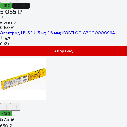
-15%
-18%
5 055 ₽
5 200 ₽
6 140 ₽
Электрод LB-52U (5 кг; 2.6 мм) KOBELCO СВ000000964
4.7
(152)
В корзину
-12%
575 ₽
650 ₽