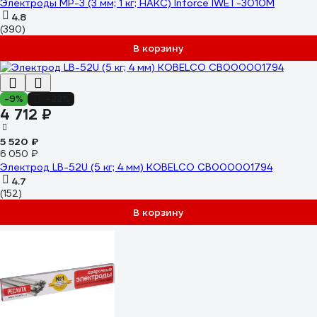
Электроды МР-3 (3 мм; 1 кг; НАКС) Inforce IWET-3010M
4.8
(390)
В корзину
-9%
-22%
4 712 ₽
5 520 ₽
6 050 ₽
Электрод LB-52U (5 кг; 4 мм) KOBELCO СВ000001794
4.7
(152)
В корзину