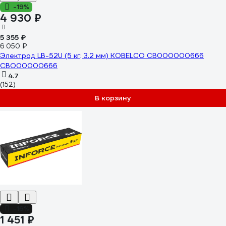
-19%
4 930 ₽
5 355 ₽
6 050 ₽
Электрод LB-52U (5 кг; 3.2 мм) KOBELCO СВ000000666
СВО00000666
4.7
(152)
В корзину
-16%
1 451 ₽