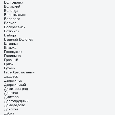
Волгодонск
Волжский
Вологда
Волоколамск
Волосово
Волхов
Воскресенск
Воткинск
Выборг
Вышний Волочек
Вязники
Вязьма
Геленджик
Голицыно
Грозный
Грязи
Губкин
Гусь-Хрустальный
Дедовск
Дзержинск
Дзержинский
Димитровград
Динская
Дмитров
Долгопрудный
Домодедово
Донской
Дубна