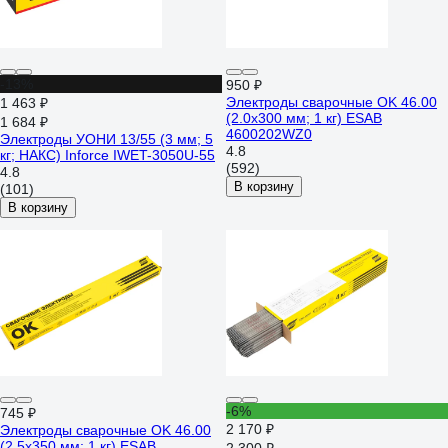
-13%
950 ₽
Электроды сварочные OK 46.00
1 463 ₽
(2.0х300 мм; 1 кг) ESAB
1 684 ₽
4600202WZ0
Электроды УОНИ 13/55 (3 мм; 5
4.8
кг; НАКС) Inforce IWET-3050U-55
(592)
4.8
В корзину
(101)
В корзину
-6%
745 ₽
2 170 ₽
Электроды сварочные OK 46.00
(2.5х350 мм; 1 кг) ESAB