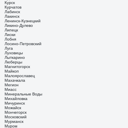
Курск
Курчатов
Лабинск
Лакинск
Ленинск-Кузнецкий
Ликино-Дулево
Липецк
Лиски
Лобня
Лосино-Петровский
Луга
Луховицы
Лыткарино
Люберцы
Магнитогорск
Майкоп
Малоярославец
Махачкала
Мегион
Миасс
Минеральные Воды
Михайловка
Мичуринск
Можайск
Мончегорск
Московский
Мурманск
Муром