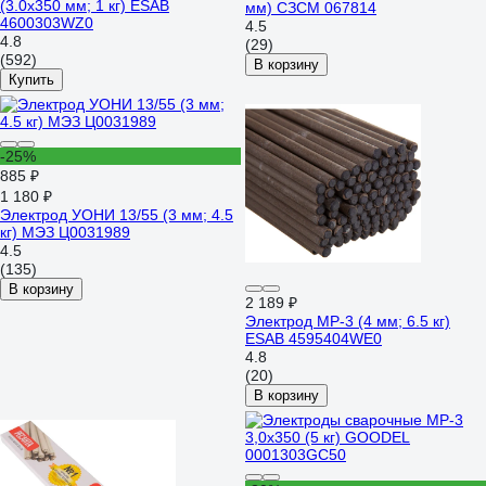
(3.0х350 мм; 1 кг) ESAB
мм) СЗСМ 067814
4600303WZ0
4.5
4.8
(29)
(592)
В корзину
Купить
-25%
885 ₽
1 180 ₽
Электрод УОНИ 13/55 (3 мм; 4.5
кг) МЭЗ Ц0031989
4.5
(135)
В корзину
2 189 ₽
Электрод МР-3 (4 мм; 6.5 кг)
ESAB 4595404WE0
4.8
(20)
В корзину