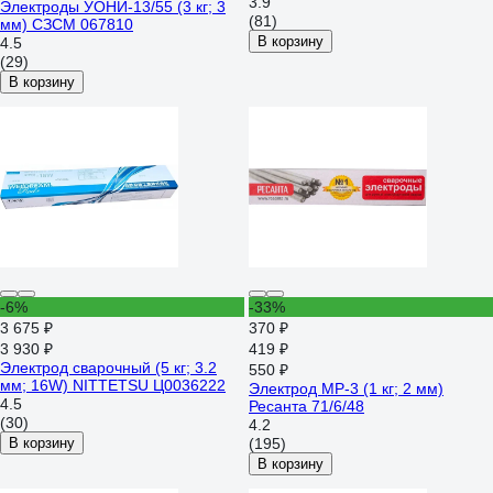
3.9
Электроды УОНИ-13/55 (3 кг; 3
(81)
мм) СЗСМ 067810
В корзину
4.5
(29)
В корзину
-6%
-33%
3 675 ₽
370 ₽
3 930 ₽
419 ₽
Электрод сварочный (5 кг; 3.2
550 ₽
мм; 16W) NITTETSU Ц0036222
Электрод МР-3 (1 кг; 2 мм)
4.5
Ресанта 71/6/48
(30)
4.2
В корзину
(195)
В корзину