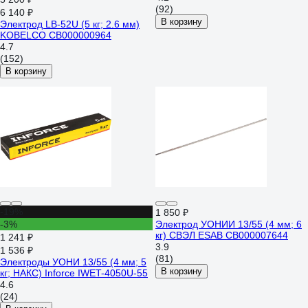
(92)
6 140 ₽
В корзину
Электрод LB-52U (5 кг; 2.6 мм)
KOBELCO СВ000000964
4.7
(152)
В корзину
-19%
1 850 ₽
-3%
Электрод УОНИИ 13/55 (4 мм; 6
кг) СВЭЛ ESAB СВ000007644
1 241 ₽
3.9
1 536 ₽
(81)
Электроды УОНИ 13/55 (4 мм; 5
В корзину
кг; НАКС) Inforce IWET-4050U-55
4.6
(24)