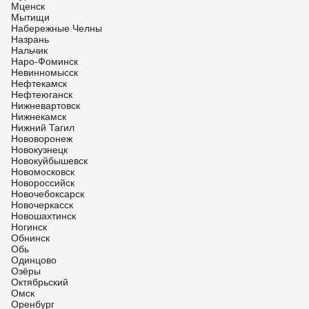
Мценск
Мытищи
Набережные Челны
Назрань
Нальчик
Наро-Фоминск
Невинномысск
Нефтекамск
Нефтеюганск
Нижневартовск
Нижнекамск
Нижний Тагил
Нововоронеж
Новокузнецк
Новокуйбышевск
Новомосковск
Новороссийск
Новочебоксарск
Новочеркасск
Новошахтинск
Ногинск
Обнинск
Обь
Одинцово
Озёры
Октябрьский
Омск
Оренбург