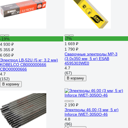
-7%
-19%
1 669 ₽
4 930 ₽
1 790 ₽
5 355 ₽
Сварочные электроды МР-3
6 050 ₽
(3.0x350 мм; 5 кг) ESAB
Электрод LB-52U (5 кг; 3.2 мм)
4595303WE0
KOBELCO СВ000000666
4.7
СВО00000666
(67)
4.7
В корзину
(152)
В корзину
2 190 ₽
Электроды 46.00 (3 мм; 5 кг)
Inforce IWET-3050O-46
4.8
(96)