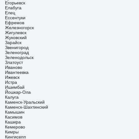
Егорьевск
Елабуга
Елец
Ессентуки
Ефремов
Железногорск
Жигулевск
Жуковский
Зарайск
Звенигород
Зеленоград
Зеленодольск
Златоуст
Иваново
Ивантеевка
Ижевск
Истра
Ишимбай
Йошкар-Ола
Калуга
Каменск-Уральский
Каменск-Шахтинский
Камышин
Касимов
Кашира
Кемерово
Кимры
Кингисепп