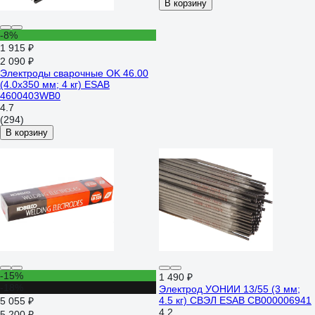
В корзину
-8%
1 915 ₽
2 090 ₽
Электроды сварочные OK 46.00
(4.0х350 мм; 4 кг) ESAB
4600403WB0
4.7
(294)
В корзину
-15%
1 490 ₽
-18%
Электрод УОНИИ 13/55 (3 мм;
4.5 кг) СВЭЛ ESAB СВ000006941
5 055 ₽
4.2
5 200 ₽