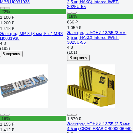
-22%
-18%
1 100 ₽
866 ₽
1 200 ₽
1 059 ₽
1 418 ₽
Электроды УОНИ 13/55 (3 мм;
Электрод МР-3 (3 мм; 5 кг) МЭЗ
2,5 кг; НАКС) Inforce IWET-
Ц0031938
3025U-55
4.3
4.8
(193)
(101)
В корзину
В корзину
-18%
1 870 ₽
Электрод УОНИИ 13/55 (2.5 мм;
1 155 ₽
4.5 кг) СВЭЛ ESAB СВ000006940
1 412 ₽