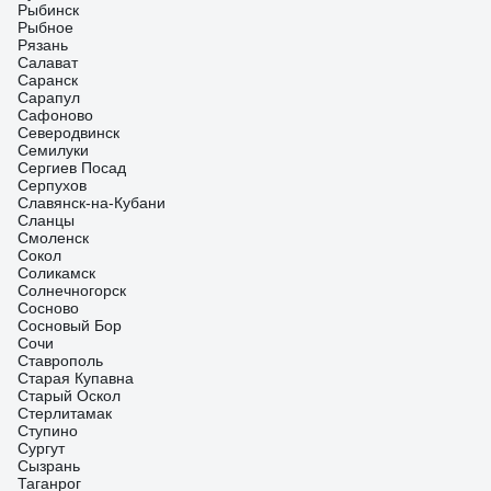
Рыбинск
Рыбное
Рязань
Салават
Саранск
Сарапул
Сафоново
Северодвинск
Семилуки
Сергиев Посад
Серпухов
Славянск-на-Кубани
Сланцы
Смоленск
Сокол
Соликамск
Солнечногорск
Сосново
Сосновый Бор
Сочи
Ставрополь
Старая Купавна
Старый Оскол
Стерлитамак
Ступино
Сургут
Сызрань
Таганрог