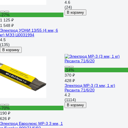
4.6
(24)
В корзину
-27%
1 125 ₽
1 548 ₽
Электрод УОНИ 13/55 (4 мм; 6
кг) МЭЗ Ц0031994
4.5
(135)
В корзину
-14%
370 ₽
428 ₽
Электрод МР-3 (3 мм; 1 кг)
Ресанта 71/6/20
4.2
(1114)
В корзину
-70%
190 ₽
626 ₽
Электрод Евролюкс МР-3 3 мм, 1