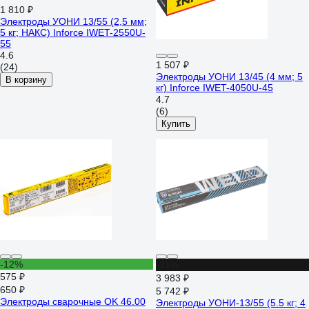
1 810 ₽
Электроды УОНИ 13/55 (2,5 мм;
5 кг; НАКС) Inforce IWET-2550U-
55
4.6
1 507 ₽
(24)
Электроды УОНИ 13/45 (4 мм; 5
В корзину
кг) Inforce IWET-4050U-45
4.7
(6)
Купить
-12%
-31%
575 ₽
3 983 ₽
650 ₽
5 742 ₽
Электроды сварочные OK 46.00
Электроды УОНИ-13/55 (5.5 кг; 4