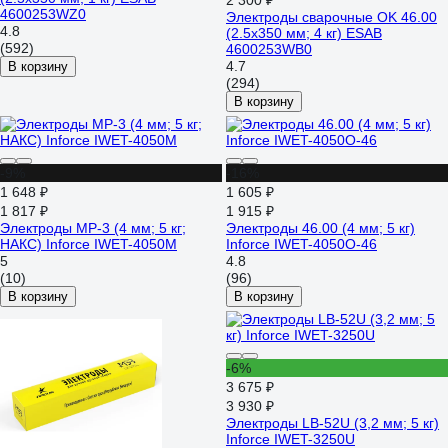
2 300 ₽
4600253WZ0
Электроды сварочные OK 46.00
4.8
(2.5х350 мм; 4 кг) ESAB
(592)
4600253WB0
4.7
В корзину
(294)
В корзину
-9%
-16%
1 648 ₽
1 605 ₽
1 817 ₽
1 915 ₽
Электроды МР-3 (4 мм; 5 кг;
Электроды 46.00 (4 мм; 5 кг)
НАКС) Inforce IWET-4050M
Inforce IWET-4050O-46
5
4.8
(10)
(96)
В корзину
В корзину
-6%
3 675 ₽
3 930 ₽
Электроды LB-52U (3,2 мм; 5 кг)
Inforce IWET-3250U