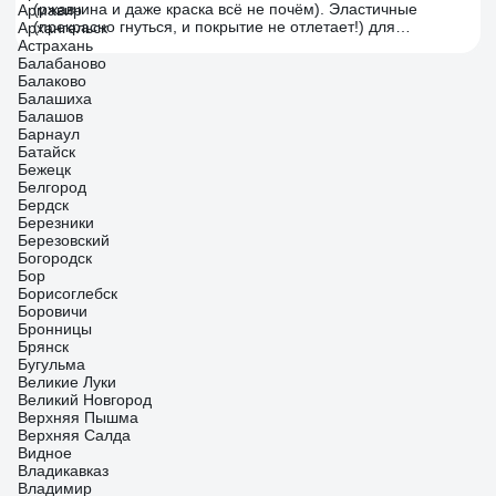
(ржавчина и даже краска всё не почём). Эластичные
Армавир
Соответственно и варить ими должен тот кто умеет а не
(прекрасно гнуться, и покрытие не отлетает!) для
Архангельск
ждёт какое-то чудо что электрод сам за него заварит а
удобства работы в недоступных местах.
Астрахань
потом пишет типо не покупайте, гавно и деньги на ветер .
Балабаново
Балаково
Балашиха
Балашов
Барнаул
Батайск
Бежецк
Белгород
Бердск
Березники
Березовский
Богородск
Бор
Борисоглебск
Боровичи
Бронницы
Брянск
Бугульма
Великие Луки
Великий Новгород
Верхняя Пышма
Верхняя Салда
Видное
Владикавказ
Владимир