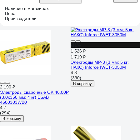
Наличие в магазинах
Цена
Производители
-11%
1 526 ₽
1 719 ₽
Электроды МР-3 (3 мм; 5 кг;
НАКС) Inforce IWET-3050M
4.8
(390)
В корзину
2 190 ₽
Электроды сварочные OK 46.00P
(3.0х350 мм; 4 кг) ESAB
4600303WB0
4.7
(294)
В корзину