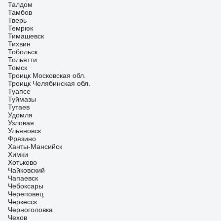
Талдом
Тамбов
Тверь
Темрюк
Тимашевск
Тихвин
Тобольск
Тольятти
Томск
Троицк Московская обл.
Троицк Челябинская обл.
Туапсе
Туймазы
Тутаев
Удомля
Узловая
Ульяновск
Фрязино
Ханты-Мансийск
Химки
Хотьково
Чайковский
Чапаевск
Чебоксары
Череповец
Черкесск
Черноголовка
Чехов