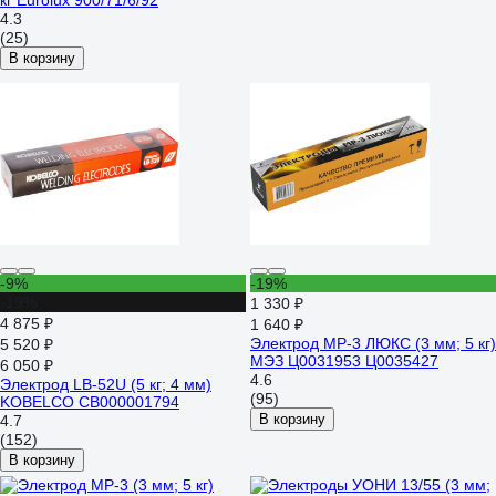
кг Eurolux 900/71/6/92
4.3
(25)
В корзину
-9%
-19%
-19%
1 330 ₽
4 875 ₽
1 640 ₽
Электрод МР-3 ЛЮКС (3 мм; 5 кг)
5 520 ₽
МЭЗ Ц0031953 Ц0035427
6 050 ₽
4.6
Электрод LB-52U (5 кг; 4 мм)
(95)
KOBELCO СВ000001794
В корзину
4.7
(152)
В корзину