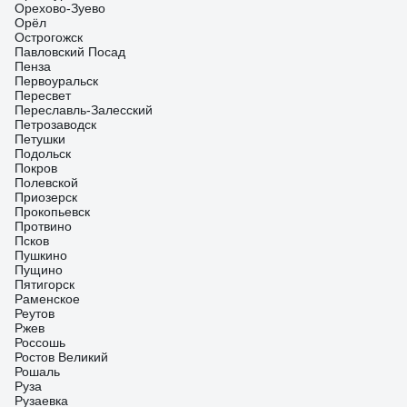
Орехово-Зуево
Орёл
Острогожск
Павловский Посад
Пенза
Первоуральск
Пересвет
Переславль-Залесский
Петрозаводск
Петушки
Подольск
Покров
Полевской
Приозерск
Прокопьевск
Протвино
Псков
Пушкино
Пущино
Пятигорск
Раменское
Реутов
Ржев
Россошь
Ростов Великий
Рошаль
Руза
Рузаевка