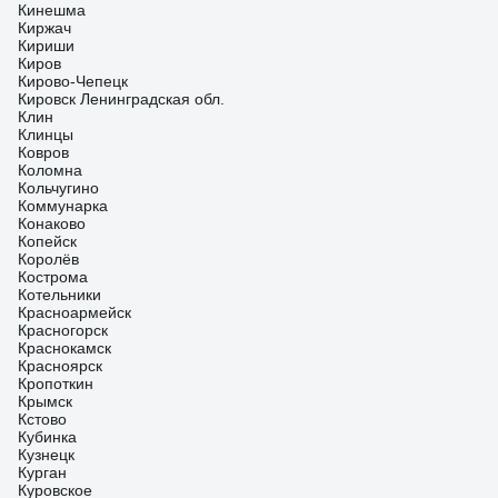
Кинешма
Киржач
Кириши
Киров
Кирово-Чепецк
Кировск Ленинградская обл.
Клин
Клинцы
Ковров
Коломна
Кольчугино
Коммунарка
Конаково
Копейск
Королёв
Кострома
Котельники
Красноармейск
Красногорск
Краснокамск
Красноярск
Кропоткин
Крымск
Кстово
Кубинка
Кузнецк
Курган
Куровское