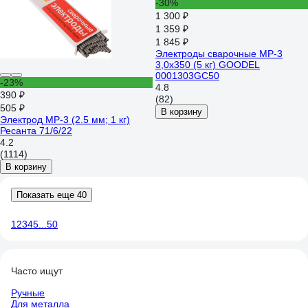
-30%
1 300 ₽
1 359 ₽
1 845 ₽
Электроды сварочные МР-3
3,0х350 (5 кг) GOODEL
0001303GC50
-23%
4.8
390 ₽
(82)
505 ₽
В корзину
Электрод МР-3 (2.5 мм; 1 кг)
Ресанта 71/6/22
4.2
(1114)
В корзину
Показать еще 40
1
2
3
4
5
...
50
Часто ищут
Ручные
Для металла