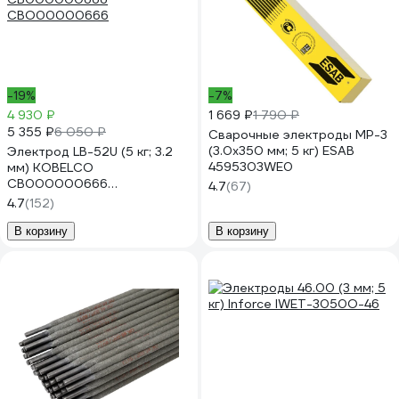
-19%
-7%
4 930 ₽
1 669 ₽
1 790 ₽
5 355 ₽
6 050 ₽
Сварочные электроды МР-3
(3.0x350 мм; 5 кг) ESAB
Электрод LB-52U (5 кг; 3.2
4595303WE0
мм) KOBELCO
СВ000000666
4.7
(67)
СВО00000666
4.7
(152)
В корзину
В корзину