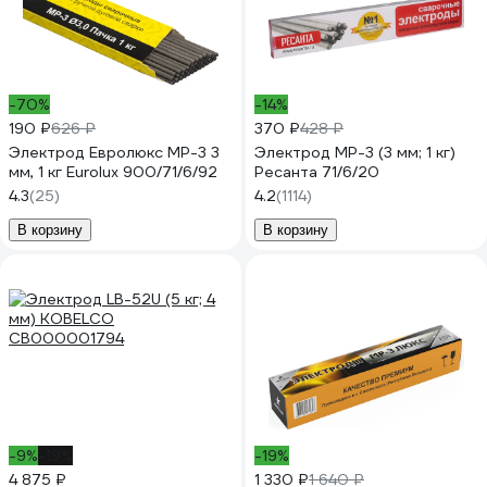
-70%
-14%
190 ₽
626 ₽
370 ₽
428 ₽
Электрод Евролюкс МР-3 3
Электрод МР-3 (3 мм; 1 кг)
мм, 1 кг Eurolux 900/71/6/92
Ресанта 71/6/20
4.3
(25)
4.2
(1114)
В корзину
В корзину
-9%
-19%
-19%
4 875 ₽
1 330 ₽
1 640 ₽