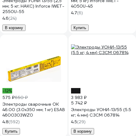
Электроды УОНИ 13/55 (2,5
мм; 5 кг) Inforce IWET-
мм; 5 кг; НАКС) Inforce IWET-
4050U-45
2550U-55
4.7
(6)
4.6
(24)
В корзину
Купить
-12%
-31%
575 ₽
650 ₽
3 983 ₽
5 742 ₽
Электроды сварочные OK
46.00 (3.0х350 мм; 1 кг) ESAB
Электроды УОНИ-13/55 (5.5
4600303WZ0
кг; 4 мм) СЗСМ 067814
4.8
(592)
4.5
(29)
Купить
В корзину