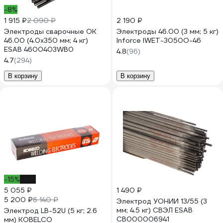
-8%
1 915 ₽
2 090 ₽
2 190 ₽
Электроды сварочные OK
Электроды 46.00 (3 мм; 5 кг)
46.00 (4.0х350 мм; 4 кг)
Inforce IWET-3050O-46
ESAB 4600403WB0
4.8
(96)
4.7
(294)
В корзину
В корзину
-15%
-18%
5 055 ₽
1 490 ₽
5 200 ₽
6 140 ₽
Электрод УОНИИ 13/55 (3
мм; 4.5 кг) СВЭЛ ESAB
Электрод LB-52U (5 кг; 2.6
СВ000006941
мм) KOBELCO