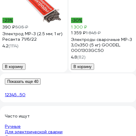
-23%
-30%
390 ₽
505 ₽
1 300 ₽
1 359 ₽
1 845 ₽
Электрод МР-3 (2.5 мм; 1 кг)
Ресанта 71/6/22
Электроды сварочные МР-3
3,0х350 (5 кг) GOODEL
4.2
(1114)
0001303GC50
4.8
(82)
В корзину
В корзину
Показать еще 40
1
2
3
4
5
...
50
Часто ищут
Ручные
Для электрической сварки