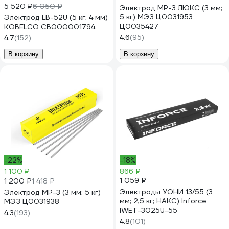
5 520 ₽
6 050 ₽
Электрод МР-3 ЛЮКС (3 мм;
5 кг) МЭЗ Ц0031953
Электрод LB-52U (5 кг; 4 мм)
Ц0035427
KOBELCO СВ000001794
4.6
(95)
4.7
(152)
В корзину
В корзину
-22%
-18%
1 100 ₽
866 ₽
1 059 ₽
1 200 ₽
1 418 ₽
Электроды УОНИ 13/55 (3
Электрод МР-3 (3 мм; 5 кг)
мм; 2,5 кг; НАКС) Inforce
МЭЗ Ц0031938
IWET-3025U-55
4.3
(193)
4.8
(101)