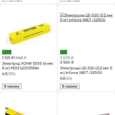
-27%
-6%
1 125 ₽
1 548 ₽
3 675 ₽
3 930 ₽
Электрод УОНИ 13/55 (4 мм;
6 кг) МЭЗ Ц0031994
Электроды LB-52U (3,2 мм; 5
кг) Inforce IWET-3250U
4.5
(135)
4.6
(24)
В корзину
В корзину