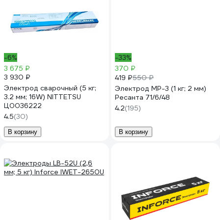
-6%
-33%
3 675 ₽
370 ₽
3 930 ₽
419 ₽
550 ₽
Электрод сварочный (5 кг;
Электрод МР-3 (1 кг; 2 мм)
3.2 мм; 16W) NITTETSU
Ресанта 71/6/48
Ц0036222
4.2
(195)
4.5
(30)
В корзину
В корзину