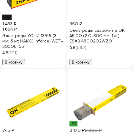
-13%
1 463 ₽
950 ₽
1 684 ₽
Электроды сварочные OK
Электроды УОНИ 13/55 (3
46.00 (2.0х300 мм; 1 кг)
мм; 5 кг; НАКС) Inforce IWET-
ESAB 4600202WZ0
3050U-55
4.8
(592)
4.8
(101)
В корзину
В корзину
-6%
745 ₽
2 170 ₽
2 300 ₽