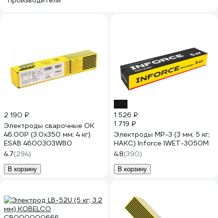
Производители
-11%
2 190 ₽
1 526 ₽
1 719 ₽
Электроды сварочные OK
46.00P (3.0х350 мм; 4 кг)
Электроды МР-3 (3 мм; 5 кг;
ESAB 4600303WB0
НАКС) Inforce IWET-3050M
4.7
(294)
4.8
(390)
В корзину
В корзину