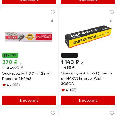
-33%
-20%
370 ₽
1 143 ₽
1 435 ₽
419 ₽
550 ₽
Электроды АНО-21 (3 мм; 5
Электрод МР-3 (1 кг; 2 мм)
кг; НАКС) Inforce IWET-
Ресанта 71/6/48
3050A
4.2
(195)
4.9
(31)
В корзину
В корзину