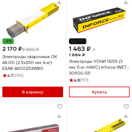
-6%
-13%
1 463 ₽
2 170 ₽
2 300 ₽
1 684 ₽
Электроды сварочные OK
Электроды УОНИ 13/55 (3
46.00 (2.5х350 мм; 4 кг)
мм; 5 кг; НАКС) Inforce IWET-
ESAB 4600253WB0
3050U-55
4.7
(294)
4.8
(101)
В корзину
Купить