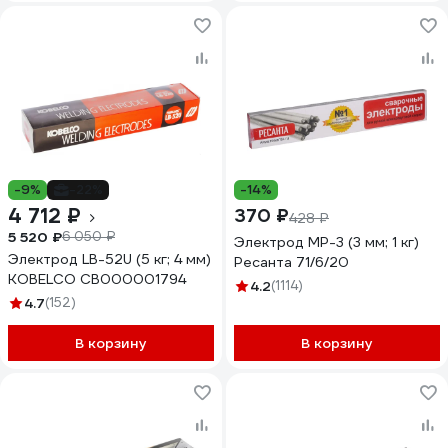
-9%
-22%
-14%
4 712 ₽
370 ₽
428 ₽
5 520 ₽
6 050 ₽
Электрод МР-3 (3 мм; 1 кг)
Электрод LB-52U (5 кг; 4 мм)
Ресанта 71/6/20
KOBELCO СВ000001794
4.2
(1114)
4.7
(152)
В корзину
В корзину