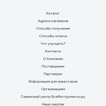
и варить ими должен тот кто умеет а не ждёт какое-
то чудо что электрод сам за него заварит а потом
пишет типо не покупайте, гавно и деньги на ветер .
Каталог
Адреса магазинов
Способы получения
Способы оплаты
Что улучшить?
Контакты
О Компании
Поставщикам
Партнерам
Информация для инвесторов
Организациям
Сервисный центр ВсеИнструменты.ру
Наши закупки