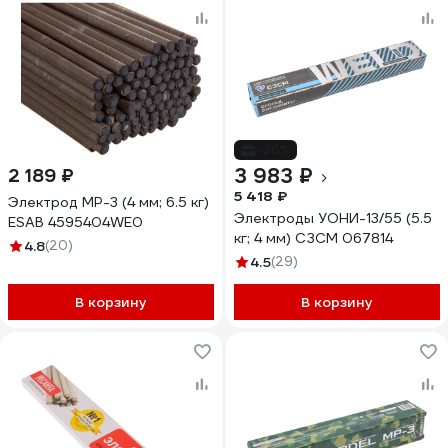
-26%
3 983 ₽
2 189 ₽
5 418 ₽
Электрод МР-3 (4 мм; 6.5 кг)
Электроды УОНИ-13/55 (5.5
ESAB 4595404WE0
кг; 4 мм) СЗСМ 067814
4.8
(20)
4.5
(29)
В корзину
В корзину