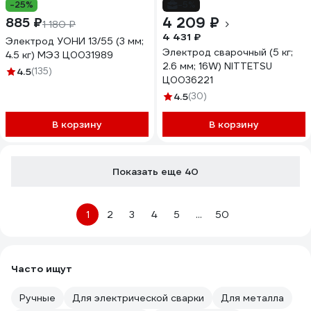
-25%
-5%
4 209 ₽
885 ₽
1 180 ₽
4 431 ₽
Электрод УОНИ 13/55 (3 мм;
Электрод сварочный (5 кг;
4.5 кг) МЭЗ Ц0031989
2.6 мм; 16W) NITTETSU
4.5
(135)
Ц0036221
4.5
(30)
В корзину
В корзину
Показать еще 40
1
2
3
4
5
...
50
Часто ищут
Ручные
Для электрической сварки
Для металла