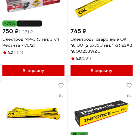
-30%
до -37%
750 ₽
745 ₽
1 071 ₽
Электрод МР-3 (3 мм; 3 кг)
Электроды сварочные OK
Ресанта 71/6/21
46.00 (2.5х350 мм; 1 кг) ESAB
4600253WZ0
4.2
(1114)
4.8
(591)
В корзину
В корзину
-12%