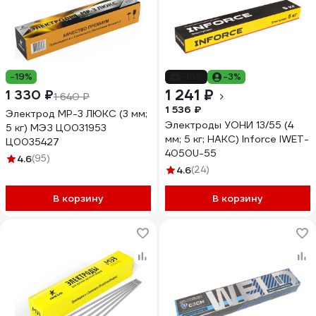
-19%
-19%
-3%
1 241 ₽
1 330 ₽
1 640 ₽
1 536 ₽
Электрод МР-3 ЛЮКС (3 мм;
Электроды УОНИ 13/55 (4
5 кг) МЭЗ Ц0031953
мм; 5 кг; НАКС) Inforce IWET-
Ц0035427
4050U-55
4.6
(95)
4.6
(24)
В корзину
В корзину