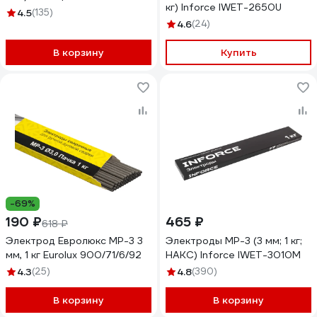
кг) Inforce IWET-2650U
4.5
(135)
4.6
(24)
В корзину
Купить
-69%
190 ₽
465 ₽
618 ₽
Электрод Евролюкс МР-3 3
Электроды МР-3 (3 мм; 1 кг;
мм, 1 кг Eurolux 900/71/6/92
НАКС) Inforce IWET-3010M
4.3
(25)
4.8
(390)
В корзину
В корзину