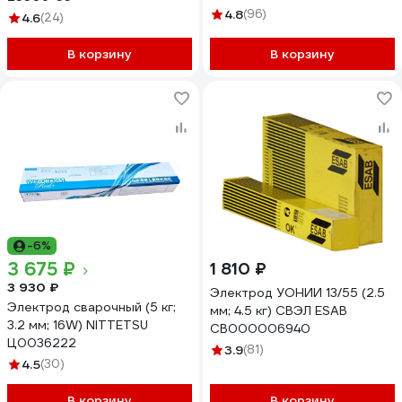
4.8
(96)
4.6
(24)
В корзину
В корзину
-6%
3 675 ₽
1 810 ₽
3 930 ₽
Электрод УОНИИ 13/55 (2.5
Электрод сварочный (5 кг;
мм; 4.5 кг) СВЭЛ ESAB
3.2 мм; 16W) NITTETSU
СВ000006940
Ц0036222
3.9
(81)
4.5
(30)
В корзину
В корзину