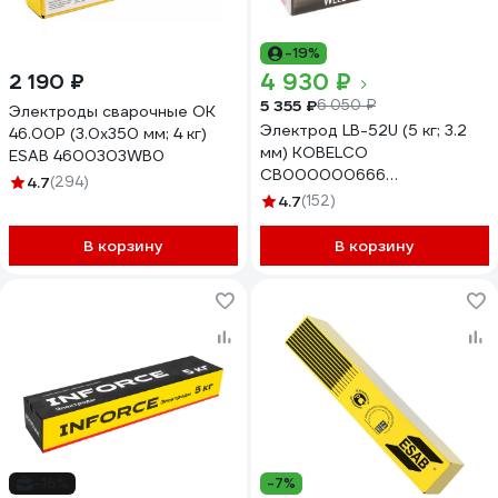
-19%
4 930 ₽
2 190 ₽
5 355 ₽
6 050 ₽
Электроды сварочные OK
Электрод LB-52U (5 кг; 3.2
46.00P (3.0х350 мм; 4 кг)
мм) KOBELCO
ESAB 4600303WB0
СВ000000666
4.7
(294)
СВО00000666
4.7
(152)
В корзину
В корзину
-16%
-7%