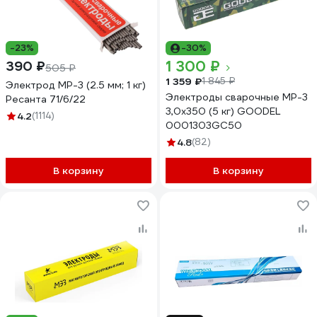
-23%
-30%
1 300 ₽
390 ₽
505 ₽
1 359 ₽
1 845 ₽
Электрод МР-3 (2.5 мм; 1 кг)
Электроды сварочные МР-3
Ресанта 71/6/22
3,0х350 (5 кг) GOODEL
4.2
(1114)
0001303GC50
4.8
(82)
В корзину
В корзину