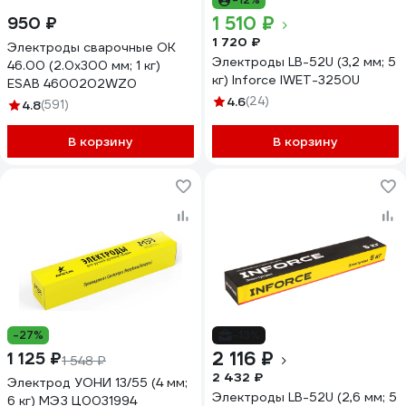
1 510 ₽
950 ₽
1 720 ₽
Электроды сварочные OK
Электроды LB-52U (3,2 мм; 5
46.00 (2.0х300 мм; 1 кг)
кг) Inforce IWET-3250U
ESAB 4600202WZ0
4.6
(24)
4.8
(591)
В корзину
В корзину
-27%
-13%
2 116 ₽
1 125 ₽
1 548 ₽
2 432 ₽
Электрод УОНИ 13/55 (4 мм;
Электроды LB-52U (2,6 мм; 5
6 кг) МЭЗ Ц0031994