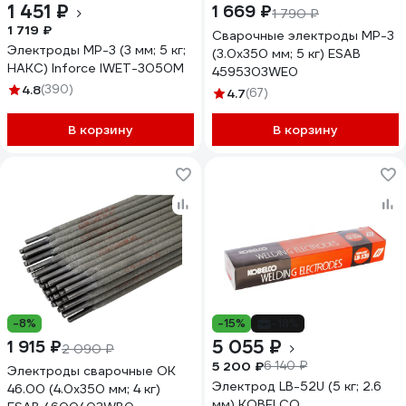
1 451 ₽
1 669 ₽
1 790 ₽
1 719 ₽
Сварочные электроды МР-3
Электроды МР-3 (3 мм; 5 кг;
(3.0x350 мм; 5 кг) ESAB
НАКС) Inforce IWET-3050M
4595303WE0
4.8
(390)
4.7
(67)
В корзину
В корзину
-8%
-15%
-18%
5 055 ₽
1 915 ₽
2 090 ₽
5 200 ₽
6 140 ₽
Электроды сварочные OK
Электрод LB-52U (5 кг; 2.6
46.00 (4.0х350 мм; 4 кг)
мм) KOBELCO