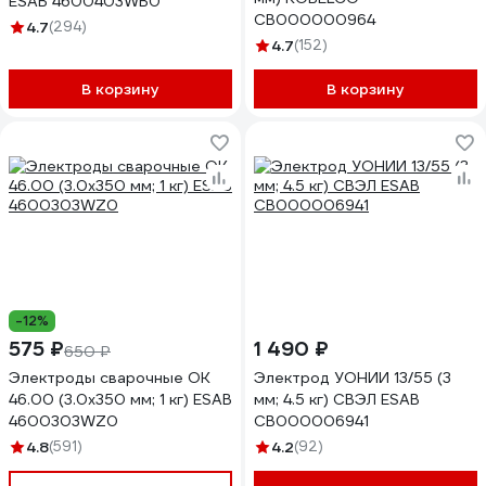
ESAB 4600403WB0
СВ000000964
4.7
(294)
4.7
(152)
В корзину
В корзину
-12%
575 ₽
1 490 ₽
650 ₽
Электроды сварочные OK
Электрод УОНИИ 13/55 (3
46.00 (3.0х350 мм; 1 кг) ESAB
мм; 4.5 кг) СВЭЛ ESAB
4600303WZ0
СВ000006941
4.8
(591)
4.2
(92)