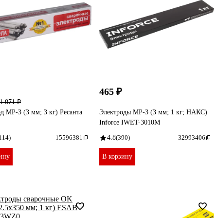
465 ₽
1 071 ₽
д МР-3 (3 мм; 3 кг) Ресанта
Электроды МР-3 (3 мм; 1 кг; НАКС)
Inforce IWET-3010M
114)
15596381
4.8
(390)
32993406
ину
В корзину