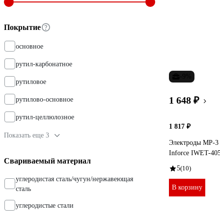
Покрытие
основное
рутил-карбонатное
-9%
рутиловое
1 648 ₽
рутилово-основное
рутил-целлюлозное
1 817 ₽
Показать еще 3
Электроды МР-3 
Inforce IWET-4
Свариваемый материал
5
(10)
углеродистая сталь/чугун/нержавеющая
В корзину
сталь
углеродистые стали