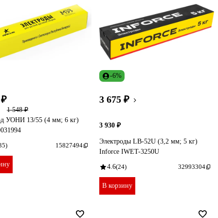
-6%
 ₽
3 675 ₽
1 548 ₽
д УОНИ 13/55 (4 мм; 6 кг)
3 930 ₽
031994
Электроды LB-52U (3,2 мм; 5 кг)
35)
15827494
Inforce IWET-3250U
ину
4.6
(24)
32993304
В корзину