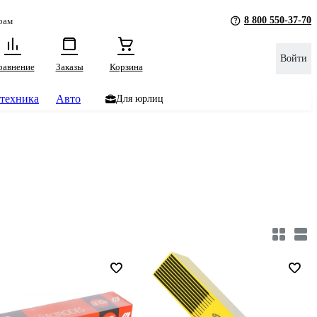
8 800 550-37-70
рам
Войти
равнение
Заказы
Корзина
техника
Авто
Для юрлиц