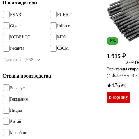
Производители
ESAB
FUBAG
Gigant
Inforce
KOBELCO
МЭЗ
-8%
Ресанта
СЗСМ
1 915 ₽
Показать еще 58
2 090 
Электроды сваро
Страна производства
(4.0х350 мм; 4 
4.7
(294)
Беларусь
В корзину
Германия
Индия
Китай
Малайзия