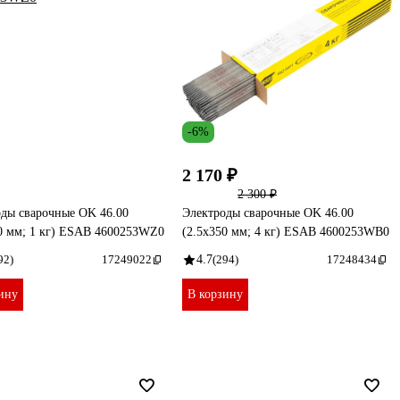
-6%
2 170 ₽
2 300 ₽
ды сварочные OK 46.00
Электроды сварочные OK 46.00
0 мм; 1 кг) ESAB 4600253WZ0
(2.5х350 мм; 4 кг) ESAB 4600253WB0
92)
17249022
4.7
(294)
17248434
ину
В корзину