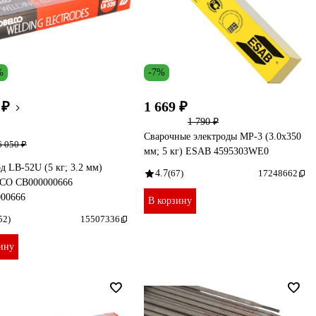
%
-7%
 ₽
1 669 ₽
1 790 ₽
Сварочные электроды МР-3 (3.0x350
6 050 ₽
мм; 5 кг) ESAB 4595303WE0
д LB-52U (5 кг; 3.2 мм)
4.7
(67)
17248662
O СВ000000666
00666
В корзину
52)
15507336
ину