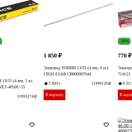
%
-28%
1 850 ₽
770 ₽
Электрод УОНИИ 13/55 (4 мм; 6 кг)
Электро
СВЭЛ ESAB СВ000007644
71/6/21
13/55 (4 мм; 5 кг;
3.9
(81)
15499120
4.2
(1
IWET-4050U-55
В корзину
В корз
32993274