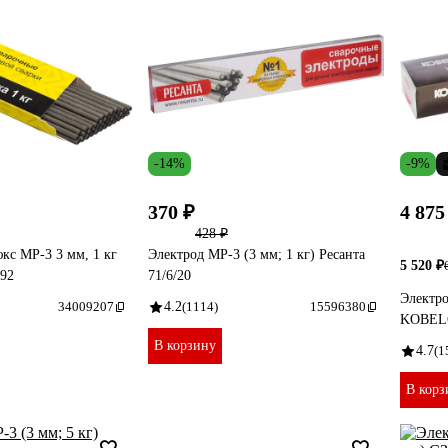
-14%
-9%
370 ₽
4 875
428 ₽
кс МР-3 3 мм, 1 кг
Электрод МР-3 (3 мм; 1 кг) Ресанта
5 520 ₽
/92
71/6/20
Электро
34009207
4.2
(1114)
15596380
KOBELC
В корзину
4.7
(1
В корз