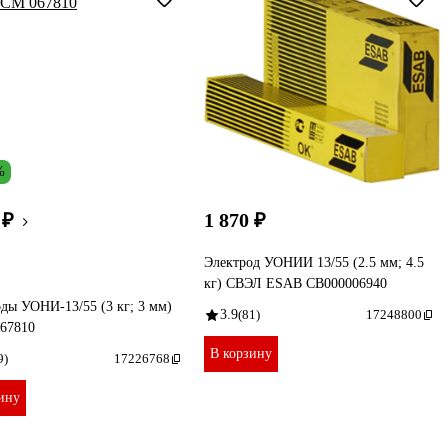
%
 ₽
1 870 ₽
Электрод УОНИИ 13/55 (2.5 мм; 4.5
кг) СВЭЛ ESAB СВ000006940
ды УОНИ-13/55 (3 кг; 3 мм)
3.9
(81)
17248800
67810
В корзину
9)
17226768
ину