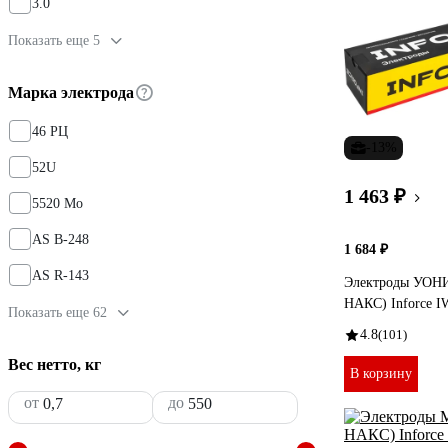
3.0
Показать еще 5
Марка электрода
46 РЦ
-13%
52U
1 463 ₽
5520 Мо
AS B-248
1 684 ₽
AS R-143
Электроды УОНИ 
НАКС) Inforce 
Показать еще 62
4.8
(101)
Вес нетто, кг
В корзину
от
до