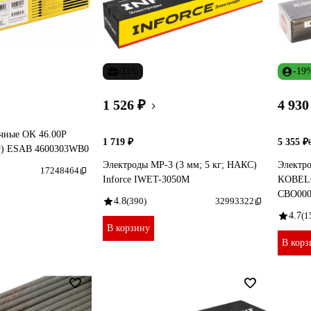
-11%
-19
1 526 ₽
4 930
чные OK 46.00P
1 719 ₽
5 355 ₽
кг) ESAB 4600303WB0
Электроды МР-3 (3 мм; 5 кг; НАКС)
Электро
17248464
Inforce IWET-3050M
KOBELC
СВО000
4.8
(390)
32993322
4.7
(1
В корзину
В корз