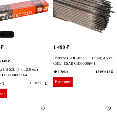
-18%
 ₽
1 490 ₽
Электрод УОНИИ 13/55 (3 мм; 4.5 кг)
6 140 ₽
СВЭЛ ESAB СВ000006941
д LB-52U (5 кг; 2.6 мм)
4.2
(92)
15499118
O СВ000000964
В корзину
52)
15507335
ину