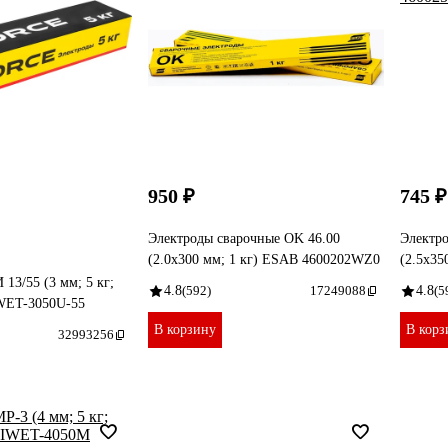
950 ₽
745 ₽
Электроды сварочные OK 46.00
Электро
(2.0х300 мм; 1 кг) ESAB 4600202WZ0
(2.5х35
13/55 (3 мм; 5 кг;
4.8
(592)
17249088
4.8
(5
IWET-3050U-55
В корзину
В корз
32993256