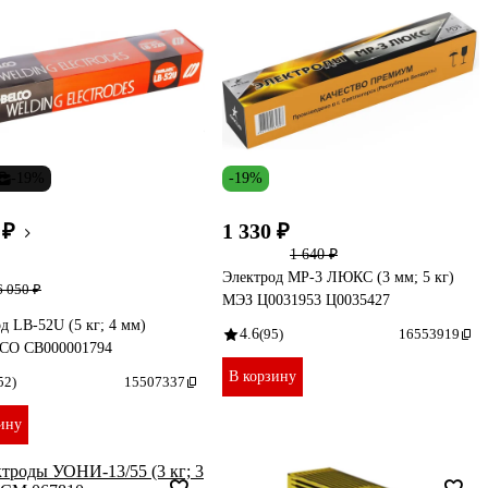
-19%
-19%
 ₽
1 330 ₽
1 640 ₽
Электрод МР-3 ЛЮКС (3 мм; 5 кг)
6 050 ₽
МЭЗ Ц0031953 Ц0035427
д LB-52U (5 кг; 4 мм)
4.6
(95)
16553919
O СВ000001794
В корзину
52)
15507337
ину