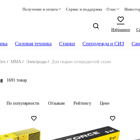
Получение и оплата
Сервис и поддержка
О нас
Инвесто
Избранное
С
ика
Силовая техника
Станки
Спецодежда и СИЗ
Сан
бот
/
ММА
/
Электроды
/
Для сварки углеродистой стали
и
1691 товар
По популярности
Отзывам
Рейтингу
Цене