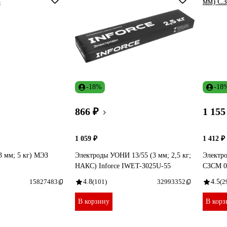
-18%
-18
866 ₽
1 155
1 059 ₽
1 412 ₽
3 мм; 5 кг) МЭЗ
Электроды УОНИ 13/55 (3 мм; 2,5 кг;
Электро
НАКС) Inforce IWET-3025U-55
СЗСМ 0
15827483
4.8
(101)
32993352
4.5
(2
В корзину
В корз