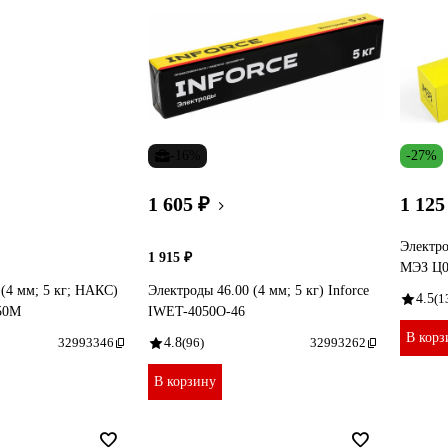
-16%
-27%
1 605 ₽
1 125
Электро
1 915 ₽
МЭЗ Ц0
(4 мм; 5 кг; НАКС)
Электроды 46.00 (4 мм; 5 кг) Inforce
4.5
(1
050M
IWET-4050O-46
В корз
32993346
4.8
(96)
32993262
В корзину