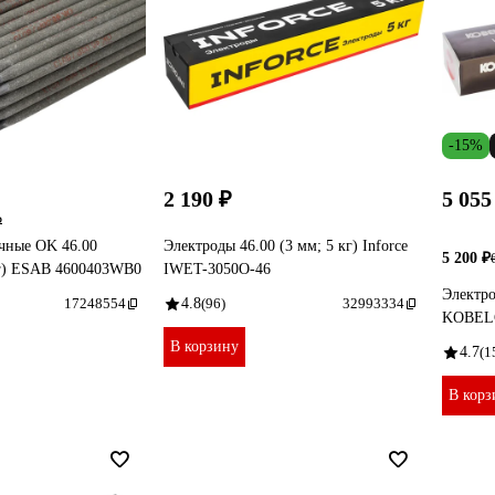
-15%
2 190 ₽
5 055
₽
чные OK 46.00
Электроды 46.00 (3 мм; 5 кг) Inforce
5 200 ₽
кг) ESAB 4600403WB0
IWET-3050O-46
Электро
17248554
4.8
(96)
32993334
KOBELC
В корзину
4.7
(1
В корз