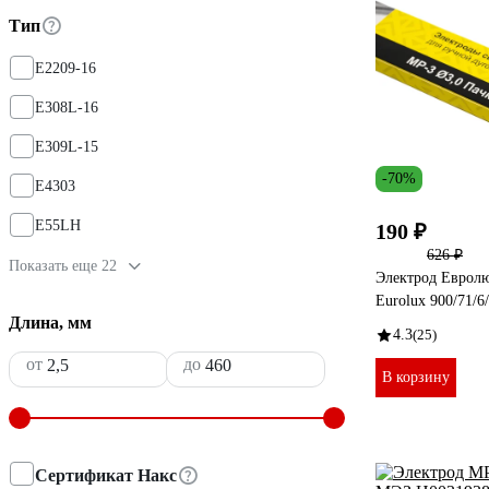
Тип
E2209-16
E308L-16
E309L-15
-70%
E4303
E55LH
190 ₽
626 ₽
Показать еще 22
Электрод Евролю
Eurolux 900/71/6
Длина, мм
4.3
(25)
от
до
В корзину
Сертификат Накс