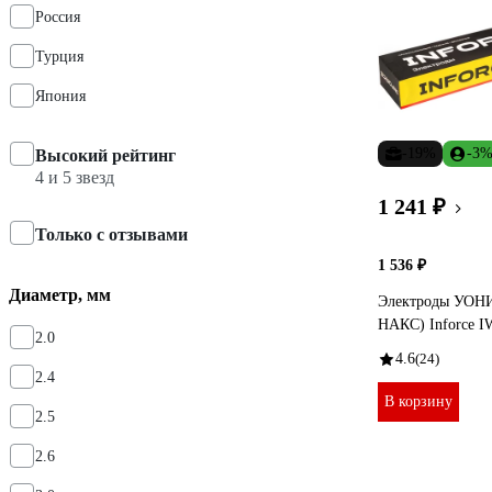
Россия
Турция
Япония
-19%
-3
Высокий рейтинг
4 и 5 звезд
1 241 ₽
Только с отзывами
1 536 ₽
Диаметр, мм
Электроды УОНИ 
НАКС) Inforce 
2.0
4.6
(24)
2.4
В корзину
2.5
2.6