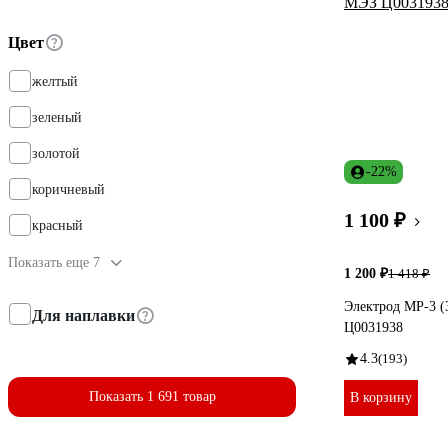
Цвет
желтый
зеленый
золотой
-22%
коричневый
1 100 ₽
красный
Показать еще 7
1 200 ₽
1 418 ₽
Электрод МР-3 (
Для наплавки
Ц0031938
4.3
(193)
Показать 1 691 товар
В корзину